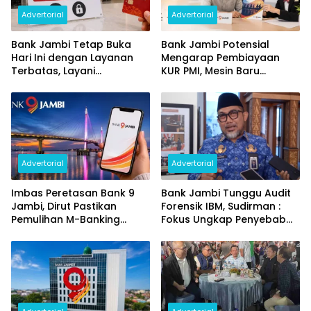
Advertorial
Advertorial
Bank Jambi Tetap Buka
Bank Jambi Potensial
Hari Ini dengan Layanan
Mengarap Pembiayaan
Terbatas, Layani
KUR PMI, Mesin Baru
Penggantian Kartu ATM
Pertumbuhan Ekonomi
dan Perubahan PIN
Daerah
Advertorial
Advertorial
Imbas Peretasan Bank 9
Bank Jambi Tunggu Audit
Jambi, Dirut Pastikan
Forensik IBM, Sudirman :
Pemulihan M-Banking
Fokus Ungkap Penyebab
Dilakukan Bertahap
dan Pulihkan Kerugian
Rp144 Miliar