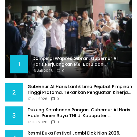
Dampingi Wapres Gibran, Gubernur Al
1
Haris Perjuangkan MRI Baru dan
Tambahan Dokter Spesialis untuk RSUD
16 Juli 2026
0
Raden Mattaher
Gubernur Al Haris Lantik Lima Pejabat Pimpinan
2
Tinggi Pratama, Tekankan Penguatan Kinerja
dan Integritas
17 Juli 2026
0
Dukung Ketahanan Pangan, Gubernur Al Haris
3
Hadiri Panen Raya TNI di Kabupaten
Tanjungjabung Timur
17 Juli 2026
0
Resmi Buka Festival Jambi Elok Nian 2026,