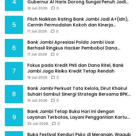
4
Gubernur Al Haris Dorong Sungai Penuh Jadi
Destinasi Wisata Budaya Unggulan
18 Juli 2026
0
Fitch Naikkan Rating Bank Jambi Jadi A+(idn),
5
Cermin Permodalan Kokoh dan Kinerja
Keuangan Sehat
17 Juli 2026
0
Bank Jambi Apresiasi Polda Jambi Usai
6
Berhasil Ringkus Hacker Pembobol Dana
Nasabah
17 Juli 2026
0
Fokus pada Kredit PNS dan Dana Ritel, Bank
7
Jambi Jaga Risiko Kredit Tetap Rendah
18 Juli 2026
0
Bank Jambi Perkuat Tata Kelola, Dirut Khairul
8
Suhairi Sambut Sinergi Strategis Bersama BPKP
Jambi
15 Juli 2026
0
Bank Jambi Tetap Buka Hari Ini dengan
9
Layanan Terbatas, Layani Penggantian Kartu
ATM dan Perubahan PIN
25 Juli 2026
0
Buka Festival Kenduri Psko di Merangin, Wagub