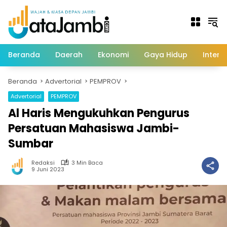
Langsung
ke
konten
Beranda
Daerah
Ekonomi
Gaya Hidup
Intern
Beranda
Advertorial
PEMPROV
Advertorial
PEMPROV
Al Haris Mengukuhkan Pengurus
Persatuan Mahasiswa Jambi-
Sumbar
Redaksi
3 Min Baca
9 Juni 2023