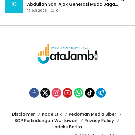
10
Abdullah Sani Ajak Generasi Muda Jaga
Budaya dan Jauhi Narkoba
12 Juli 2026
0
Disclaimer
Kode Etik
Pedoman Media Siber
SOP Perlindungan Wartawan
Privacy Policy
Indeks Berita