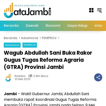
Langsung
ke
konten
Beranda
Daerah
Ekonomi
Gaya Hidup
Intern
Beranda
Advertorial
PEMPROV
Advertorial
PEMPROV
Wagub Abdullah Sani Buka Rakor
Gugus Tugas Reforma Agraria
(GTRA) Provinsi Jambi
Redaksi
2 Min Baca
10 Mei 2023
Jambi
– Wakil Gubernur Jambi, Abdullah Sani
membuka rapat koordinasi Gugus Tugas Reforma
Agraria (GTRA) Provinsi Jambi pada Selasa, 9 Mei