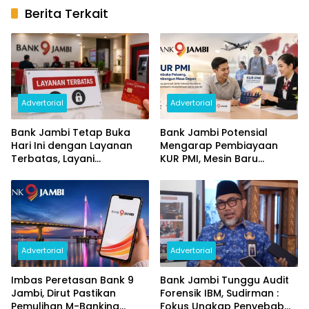
Berita Terkait
Advertorial
Advertorial
Bank Jambi Tetap Buka
Bank Jambi Potensial
Hari Ini dengan Layanan
Mengarap Pembiayaan
Terbatas, Layani
KUR PMI, Mesin Baru
Penggantian Kartu ATM
Pertumbuhan Ekonomi
dan Perubahan PIN
Daerah
Advertorial
Advertorial
Imbas Peretasan Bank 9
Bank Jambi Tunggu Audit
Jambi, Dirut Pastikan
Forensik IBM, Sudirman :
Pemulihan M-Banking
Fokus Ungkap Penyebab