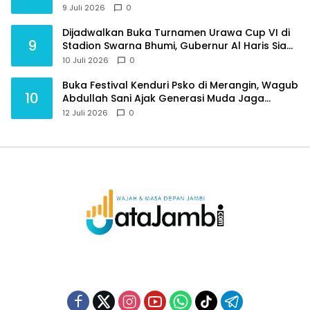
Purnawirawan
9 Juli 2026
0
Dijadwalkan Buka Turnamen Urawa Cup VI di
9
Stadion Swarna Bhumi, Gubernur Al Haris Siap
Berlaga Lawan Tim Urawa
10 Juli 2026
0
Buka Festival Kenduri Psko di Merangin, Wagub
10
Abdullah Sani Ajak Generasi Muda Jaga
Budaya dan Jauhi Narkoba
12 Juli 2026
0