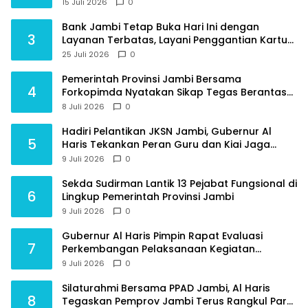
Jambi
15 Juli 2026
0
Bank Jambi Tetap Buka Hari Ini dengan
3
Layanan Terbatas, Layani Penggantian Kartu
ATM dan Perubahan PIN
25 Juli 2026
0
Pemerintah Provinsi Jambi Bersama
4
Forkopimda Nyatakan Sikap Tegas Berantas
Geng Motor
8 Juli 2026
0
Hadiri Pelantikan JKSN Jambi, Gubernur Al
5
Haris Tekankan Peran Guru dan Kiai Jaga
Moral Generasi Bangsa
9 Juli 2026
0
Sekda Sudirman Lantik 13 Pejabat Fungsional di
6
Lingkup Pemerintah Provinsi Jambi
9 Juli 2026
0
Gubernur Al Haris Pimpin Rapat Evaluasi
7
Perkembangan Pelaksanaan Kegiatan
Pembangunan Triwulan II TA 2026
9 Juli 2026
0
Silaturahmi Bersama PPAD Jambi, Al Haris
8
Tegaskan Pemprov Jambi Terus Rangkul Para