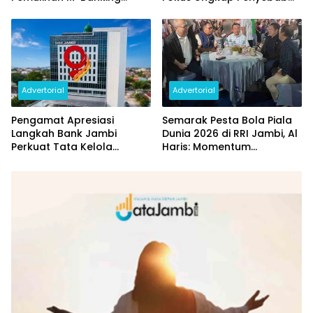
Dilakukan Bertahap
dan Pulihkan Kerugian
Rp144 Miliar
Advertorial
Advertorial
Pengamat Apresiasi
Semarak Pesta Bola Piala
Langkah Bank Jambi
Dunia 2026 di RRI Jambi, Al
Perkuat Tata Kelola
Haris: Momentum
Penyaluran KUR
Dongkrak Ekonomi Rakyat