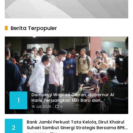
Berita Terpopuler
Dampingi Wapres Gibran, Gubernur Al
1
Haris Perjuangkan MRI Baru dan
Tambahan Dokter Spesialis untuk RSUD
16 Juli 2026
0
Raden Mattaher
Bank Jambi Perkuat Tata Kelola, Dirut Khairul
2
Suhairi Sambut Sinergi Strategis Bersama BPKP