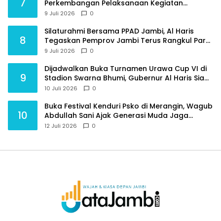
7
Perkembangan Pelaksanaan Kegiatan
Pembangunan Triwulan II TA 2026
9 Juli 2026
0
Silaturahmi Bersama PPAD Jambi, Al Haris
8
Tegaskan Pemprov Jambi Terus Rangkul Para
Purnawirawan
9 Juli 2026
0
Dijadwalkan Buka Turnamen Urawa Cup VI di
9
Stadion Swarna Bhumi, Gubernur Al Haris Siap
Berlaga Lawan Tim Urawa
10 Juli 2026
0
Buka Festival Kenduri Psko di Merangin, Wagub
10
Abdullah Sani Ajak Generasi Muda Jaga
Budaya dan Jauhi Narkoba
12 Juli 2026
0