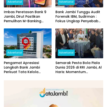
Advertorial
Advertorial
Imbas Peretasan Bank 9
Bank Jambi Tunggu Audit
Jambi, Dirut Pastikan
Forensik IBM, Sudirman :
Pemulihan M-Banking
Fokus Ungkap Penyebab
Dilakukan Bertahap
dan Pulihkan Kerugian
Rp144 Miliar
Advertorial
Advertorial
Pengamat Apresiasi
Semarak Pesta Bola Piala
Langkah Bank Jambi
Dunia 2026 di RRI Jambi, Al
Perkuat Tata Kelola
Haris: Momentum
Penyaluran KUR
Dongkrak Ekonomi Rakyat