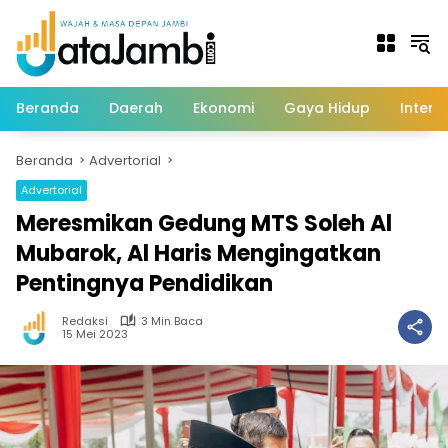
Langsung
ke
konten
Beranda
Daerah
Ekonomi
Gaya Hidup
Intern
Beranda
Advertorial
Advertorial
Meresmikan Gedung MTS Soleh Al
Mubarok, Al Haris Mengingatkan
Pentingnya Pendidikan
Redaksi
3 Min Baca
15 Mei 2023