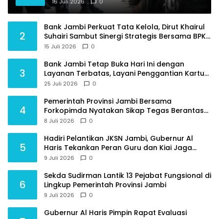
Tambahan Dokter Spesialis untuk RSUD
16 Juli 2026
0
Raden Mattaher
Bank Jambi Perkuat Tata Kelola, Dirut Khairul
2
Suhairi Sambut Sinergi Strategis Bersama BPKP
Jambi
15 Juli 2026
0
Bank Jambi Tetap Buka Hari Ini dengan
3
Layanan Terbatas, Layani Penggantian Kartu
ATM dan Perubahan PIN
25 Juli 2026
0
Pemerintah Provinsi Jambi Bersama
4
Forkopimda Nyatakan Sikap Tegas Berantas
Geng Motor
8 Juli 2026
0
Hadiri Pelantikan JKSN Jambi, Gubernur Al
5
Haris Tekankan Peran Guru dan Kiai Jaga
Moral Generasi Bangsa
9 Juli 2026
0
Sekda Sudirman Lantik 13 Pejabat Fungsional di
6
Lingkup Pemerintah Provinsi Jambi
9 Juli 2026
0
Gubernur Al Haris Pimpin Rapat Evaluasi