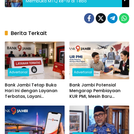
Membuka MTQ ke-19 di Tebo
Berita Terkait
Advertorial
Advertorial
Bank Jambi Tetap Buka
Bank Jambi Potensial
Hari Ini dengan Layanan
Mengarap Pembiayaan
Terbatas, Layani
KUR PMI, Mesin Baru
Penggantian Kartu ATM
Pertumbuhan Ekonomi
dan Perubahan PIN
Daerah