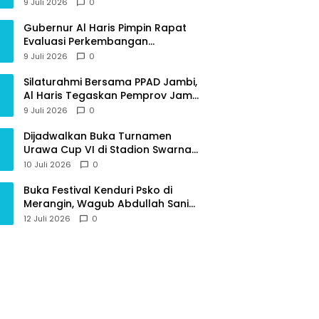
Provinsi Jambi
9 Juli 2026
0
Gubernur Al Haris Pimpin Rapat
Evaluasi Perkembangan
Pelaksanaan Kegiatan
9 Juli 2026
0
Pembangunan Triwulan II TA 2026
Silaturahmi Bersama PPAD Jambi,
Al Haris Tegaskan Pemprov Jambi
Terus Rangkul Para Purnawirawan
9 Juli 2026
0
Dijadwalkan Buka Turnamen
Urawa Cup VI di Stadion Swarna
Bhumi, Gubernur Al Haris Siap
10 Juli 2026
0
Berlaga Lawan Tim Urawa
Buka Festival Kenduri Psko di
Merangin, Wagub Abdullah Sani
Ajak Generasi Muda Jaga Budaya
12 Juli 2026
0
dan Jauhi Narkoba