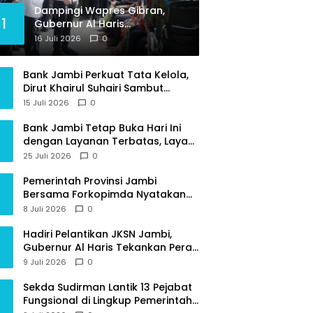
Dampingi Wapres Gibran,
1
Gubernur Al Haris
Perjuangkan MRI Baru dan
16 Juli 2026
0
Tambahan Dokter Spesialis
untuk RSUD Raden Mattaher
Bank Jambi Perkuat Tata Kelola,
Dirut Khairul Suhairi Sambut
Sinergi Strategis Bersama BPKP
15 Juli 2026
0
Jambi
Bank Jambi Tetap Buka Hari Ini
dengan Layanan Terbatas, Layani
Penggantian Kartu ATM dan
25 Juli 2026
0
Perubahan PIN
Pemerintah Provinsi Jambi
Bersama Forkopimda Nyatakan
Sikap Tegas Berantas Geng Motor
8 Juli 2026
0
Hadiri Pelantikan JKSN Jambi,
Gubernur Al Haris Tekankan Peran
Guru dan Kiai Jaga Moral
9 Juli 2026
0
Generasi Bangsa
Sekda Sudirman Lantik 13 Pejabat
Fungsional di Lingkup Pemerintah