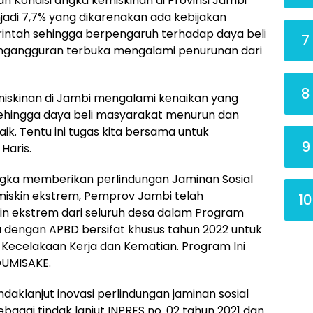
 Kondisi angka kemiskinan di Provinsi Jambi
adi 7,7% yang dikarenakan ada kebijakan
intah sehingga berpengaruh terhadap daya beli
7
engangguran terbuka mengalami penurunan dari
8
emiskinan di Jambi mengalami kenaikan yang
ehingga daya beli masyarakat menurun dan
k. Tentu ini tugas kita bersama untuk
9
Haris.
gka memberikan perlindungan Jaminan Sosial
iskin ekstrem, Pemprov Jambi telah
10
n ekstrem dari seluruh desa dalam Program
 dengan APBD bersifat khusus tahun 2022 untuk
 Kecelakaan Kerja dan Kematian. Program Ini
UMISAKE.
daklanjut inovasi perlindungan jaminan sosial
bagai tindak lanjut INPRES no. 02 tahun 2021 dan