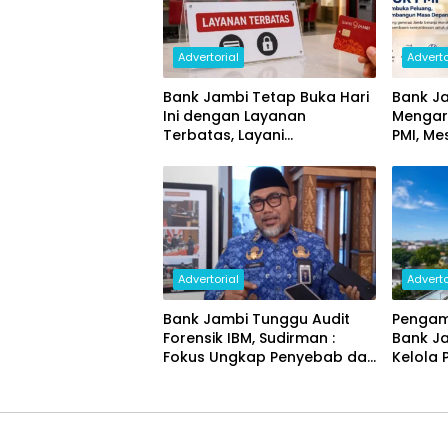
Advertorial
Adverto
Bank Jambi Tetap Buka Hari
Bank Ja
Ini dengan Layanan
Mengar
Terbatas, Layani
PMI, Me
Penggantian Kartu ATM dan
Ekonom
Perubahan PIN
Advertorial
Adverto
Bank Jambi Tunggu Audit
Pengam
Forensik IBM, Sudirman :
Bank J
Fokus Ungkap Penyebab dan
Kelola 
Pulihkan Kerugian Rp144
Miliar