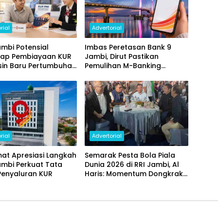
rial
Advertorial
mbi Potensial
Imbas Peretasan Bank 9
ap Pembiayaan KUR
Jambi, Dirut Pastikan
sin Baru Pertumbuhan
Pemulihan M-Banking
i Daerah
Dilakukan Bertahap
rial
Advertorial
at Apresiasi Langkah
Semarak Pesta Bola Piala
ambi Perkuat Tata
Dunia 2026 di RRI Jambi, Al
Penyaluran KUR
Haris: Momentum Dongkrak
Ekonomi Rakyat