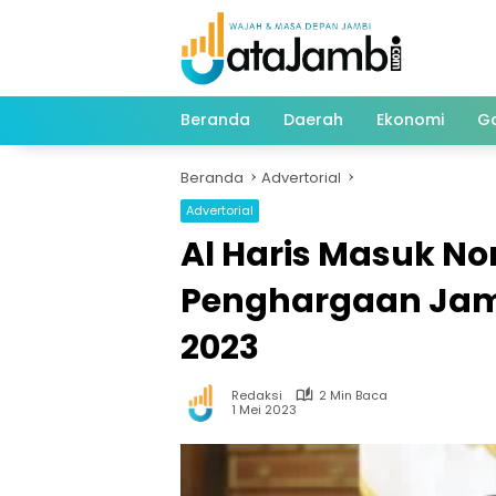
Langsung
ke
konten
Beranda
Daerah
Ekonomi
G
Beranda
Advertorial
Advertorial
Al Haris Masuk N
Penghargaan Jam
2023
Redaksi
2 Min Baca
1 Mei 2023