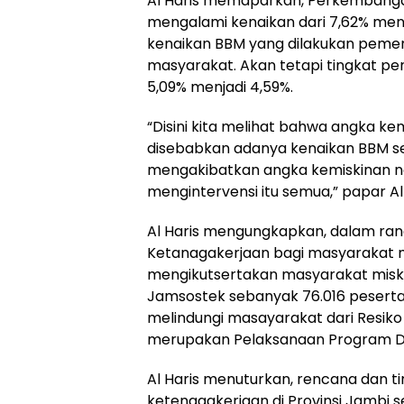
Al Haris memaparkan, Perkembangan
mengalami kenaikan dari 7,62% menj
kenaikan BBM yang dilakukan pemer
masyarakat. Akan tetapi tingkat p
5,09% menjadi 4,59%.
“Disini kita melihat bahwa angka k
disebabkan adanya kenaikan BBM s
mengakibatkan angka kemiskinan nai
mengintervensi itu semua,” papar Al 
Al Haris mengungkapkan, dalam ran
Ketanagakerjaan bagi masyarakat m
mengikutsertakan masyarakat miski
Jamsostek sebanyak 76.016 peserta
melindungi masayarakat dari Resiko
merupakan Pelaksanaan Program D
Al Haris menuturkan, rencana dan tin
ketenagakerjaan di Provinsi Jambi se