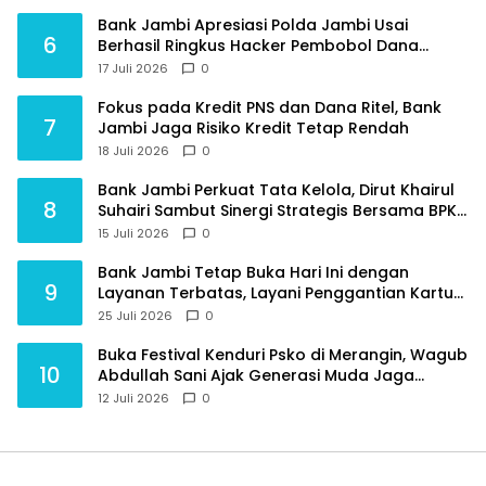
Bank Jambi Apresiasi Polda Jambi Usai
6
Berhasil Ringkus Hacker Pembobol Dana
Nasabah
17 Juli 2026
0
Fokus pada Kredit PNS dan Dana Ritel, Bank
7
Jambi Jaga Risiko Kredit Tetap Rendah
18 Juli 2026
0
Bank Jambi Perkuat Tata Kelola, Dirut Khairul
8
Suhairi Sambut Sinergi Strategis Bersama BPKP
Jambi
15 Juli 2026
0
Bank Jambi Tetap Buka Hari Ini dengan
9
Layanan Terbatas, Layani Penggantian Kartu
ATM dan Perubahan PIN
25 Juli 2026
0
Buka Festival Kenduri Psko di Merangin, Wagub
10
Abdullah Sani Ajak Generasi Muda Jaga
Budaya dan Jauhi Narkoba
12 Juli 2026
0