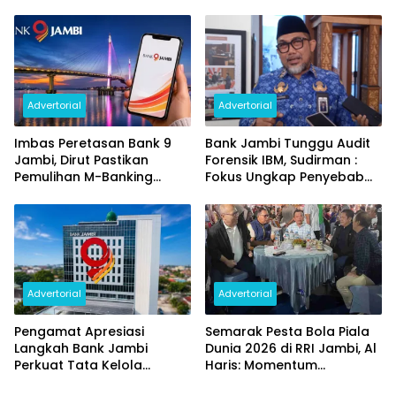
Penggantian Kartu ATM
Pertumbuhan Ekonomi
dan Perubahan PIN
Daerah
Advertorial
Advertorial
Imbas Peretasan Bank 9
Bank Jambi Tunggu Audit
Jambi, Dirut Pastikan
Forensik IBM, Sudirman :
Pemulihan M-Banking
Fokus Ungkap Penyebab
Dilakukan Bertahap
dan Pulihkan Kerugian
Rp144 Miliar
Advertorial
Advertorial
Pengamat Apresiasi
Semarak Pesta Bola Piala
Langkah Bank Jambi
Dunia 2026 di RRI Jambi, Al
Perkuat Tata Kelola
Haris: Momentum
Penyaluran KUR
Dongkrak Ekonomi Rakyat