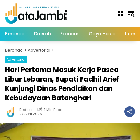
Langsung
ke
konten
Beranda
Daerah
Ekonomi
Gaya Hidup
Intern
Beranda
Advertorial
Advertorial
Hari Pertama Masuk Kerja Pasca
Libur Lebaran, Bupati Fadhil Arief
Kunjungi Dinas Pendidikan dan
Kebudayaan Batanghari
Redaksi
1 Min Baca
27 April 2023