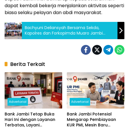
dapat kembali bekerja menjalankan aktivitas seperti
biasa selaku pelayan dan abdi masyarakat.
Bachyuni Deliansyah Bersama Sekda,
Kapolres dan Forkopimda Muaro Jambi
Meninjau Pos Arus Mudik 2023
Berita Terkait
Advertorial
Advertorial
Bank Jambi Tetap Buka
Bank Jambi Potensial
Hari Ini dengan Layanan
Mengarap Pembiayaan
Terbatas, Layani
KUR PMI, Mesin Baru