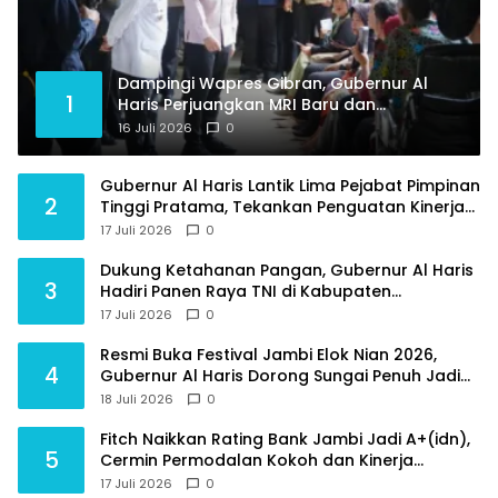
Dampingi Wapres Gibran, Gubernur Al
1
Haris Perjuangkan MRI Baru dan
Tambahan Dokter Spesialis untuk RSUD
16 Juli 2026
0
Raden Mattaher
Gubernur Al Haris Lantik Lima Pejabat Pimpinan
2
Tinggi Pratama, Tekankan Penguatan Kinerja
dan Integritas
17 Juli 2026
0
Dukung Ketahanan Pangan, Gubernur Al Haris
3
Hadiri Panen Raya TNI di Kabupaten
Tanjungjabung Timur
17 Juli 2026
0
Resmi Buka Festival Jambi Elok Nian 2026,
4
Gubernur Al Haris Dorong Sungai Penuh Jadi
Destinasi Wisata Budaya Unggulan
18 Juli 2026
0
Fitch Naikkan Rating Bank Jambi Jadi A+(idn),
5
Cermin Permodalan Kokoh dan Kinerja
Keuangan Sehat
17 Juli 2026
0