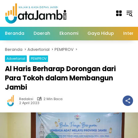
Langsung
ke
konten
Beranda
Daerah
Ekonomi
Gaya Hidup
Intern
Beranda
Advertorial
PEMPROV
Advertorial
PEMPROV
Al Haris Berharap Dorongan dari
Para Tokoh dalam Membangun
Jambi
Redaksi
2 Min Baca
2 April 2023