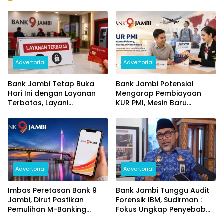
Advertorial
Advertorial
Bank Jambi Tetap Buka
Bank Jambi Potensial
Hari Ini dengan Layanan
Mengarap Pembiayaan
Terbatas, Layani
KUR PMI, Mesin Baru
Penggantian Kartu ATM
Pertumbuhan Ekonomi
dan Perubahan PIN
Daerah
Advertorial
Advertorial
Imbas Peretasan Bank 9
Bank Jambi Tunggu Audit
Jambi, Dirut Pastikan
Forensik IBM, Sudirman :
Pemulihan M-Banking
Fokus Ungkap Penyebab
Dilakukan Bertahap
dan Pulihkan Kerugian