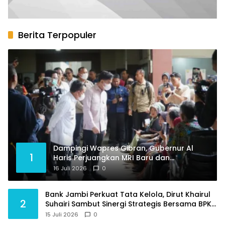
Berita Terpopuler
Dampingi Wapres Gibran, Gubernur Al
1
Haris Perjuangkan MRI Baru dan
Tambahan Dokter Spesialis untuk RSUD
16 Juli 2026
0
Raden Mattaher
Bank Jambi Perkuat Tata Kelola, Dirut Khairul
2
Suhairi Sambut Sinergi Strategis Bersama BPKP
Jambi
15 Juli 2026
0