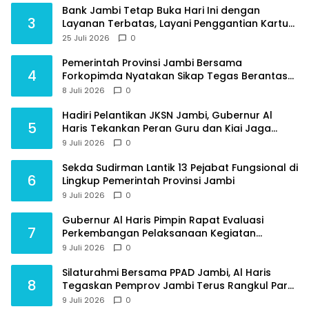
Bank Jambi Tetap Buka Hari Ini dengan
3
Layanan Terbatas, Layani Penggantian Kartu
ATM dan Perubahan PIN
25 Juli 2026
0
Pemerintah Provinsi Jambi Bersama
4
Forkopimda Nyatakan Sikap Tegas Berantas
Geng Motor
8 Juli 2026
0
Hadiri Pelantikan JKSN Jambi, Gubernur Al
5
Haris Tekankan Peran Guru dan Kiai Jaga
Moral Generasi Bangsa
9 Juli 2026
0
Sekda Sudirman Lantik 13 Pejabat Fungsional di
6
Lingkup Pemerintah Provinsi Jambi
9 Juli 2026
0
Gubernur Al Haris Pimpin Rapat Evaluasi
7
Perkembangan Pelaksanaan Kegiatan
Pembangunan Triwulan II TA 2026
9 Juli 2026
0
Silaturahmi Bersama PPAD Jambi, Al Haris
8
Tegaskan Pemprov Jambi Terus Rangkul Para
Purnawirawan
9 Juli 2026
0