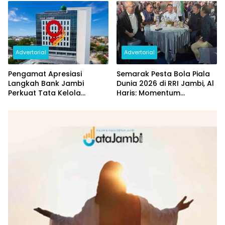
Rp144 Miliar
Advertorial
Advertorial
Pengamat Apresiasi
Semarak Pesta Bola Piala
Langkah Bank Jambi
Dunia 2026 di RRI Jambi, Al
Perkuat Tata Kelola
Haris: Momentum
Penyaluran KUR
Dongkrak Ekonomi Rakyat