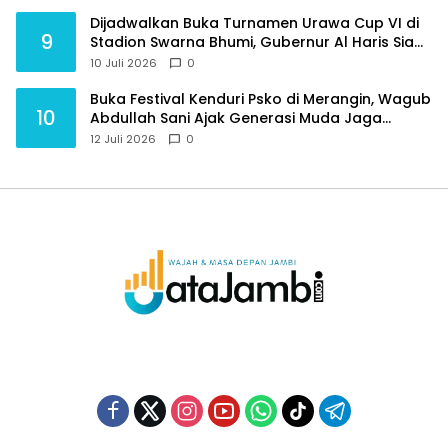
Dijadwalkan Buka Turnamen Urawa Cup VI di
9
Stadion Swarna Bhumi, Gubernur Al Haris Siap
Berlaga Lawan Tim Urawa
10 Juli 2026
0
Buka Festival Kenduri Psko di Merangin, Wagub
10
Abdullah Sani Ajak Generasi Muda Jaga
Budaya dan Jauhi Narkoba
12 Juli 2026
0