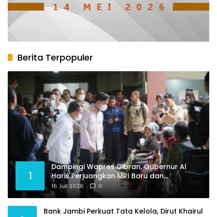
Berita Terpopuler
Dampingi Wapres Gibran, Gubernur Al
1
Haris Perjuangkan MRI Baru dan
Tambahan Dokter Spesialis untuk RSUD
16 Juli 2026
0
Raden Mattaher
Bank Jambi Perkuat Tata Kelola, Dirut Khairul