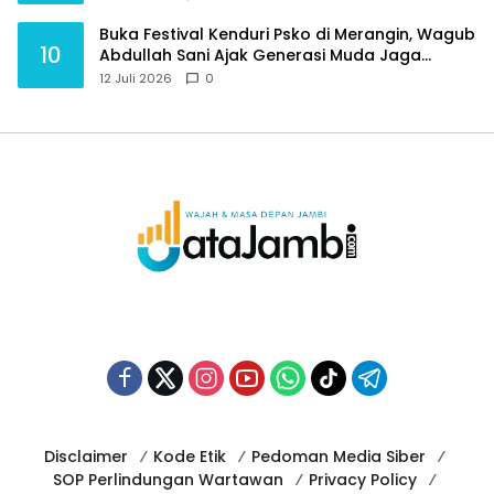
Buka Festival Kenduri Psko di Merangin, Wagub
10
Abdullah Sani Ajak Generasi Muda Jaga
Budaya dan Jauhi Narkoba
12 Juli 2026
0
Disclaimer
Kode Etik
Pedoman Media Siber
SOP Perlindungan Wartawan
Privacy Policy