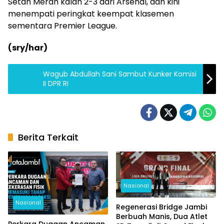
Setan Merah kalah 2-3 dari Arsenal, dan kini
menempati peringkat keempat klasemen
sementara Premier League.
(sry/har)
Wagub Abdullah Sani Sambut Kunker Komisi
II DPR RI
Berita Terkait
Nasional
Nasional
Regenerasi Bridge Jambi
Berbuah Manis, Dua Atlet
Perkara Dugaan Ancaman