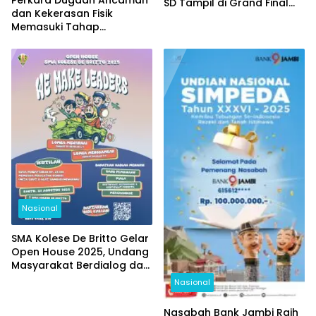
SD Tampil di Grand Final
dan Kekerasan Fisik
Nasional
Memasuki Tahap
Pemeriksaan Saksi
Nasional
SMA Kolese De Britto Gelar
Open House 2025, Undang
Masyarakat Berdialog dan
Melihat Langsung
Nasional
Pendidikan yang
Memerdekakan
Nasabah Bank Jambi Raih