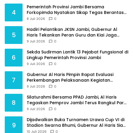
Pemerintah Provinsi Jambi Bersama
4
Forkopimda Nyatakan Sikap Tegas Berantas
Geng Motor
8 Juli 2026
0
Hadiri Pelantikan JKSN Jambi, Gubernur Al
5
Haris Tekankan Peran Guru dan Kiai Jaga
Moral Generasi Bangsa
9 Juli 2026
0
Sekda Sudirman Lantik 13 Pejabat Fungsional di
6
Lingkup Pemerintah Provinsi Jambi
9 Juli 2026
0
Gubernur Al Haris Pimpin Rapat Evaluasi
7
Perkembangan Pelaksanaan Kegiatan
Pembangunan Triwulan II TA 2026
9 Juli 2026
0
Silaturahmi Bersama PPAD Jambi, Al Haris
8
Tegaskan Pemprov Jambi Terus Rangkul Para
Purnawirawan
9 Juli 2026
0
Dijadwalkan Buka Turnamen Urawa Cup VI di
9
Stadion Swarna Bhumi, Gubernur Al Haris Siap
Berlaga Lawan Tim Urawa
10 Juli 2026
0