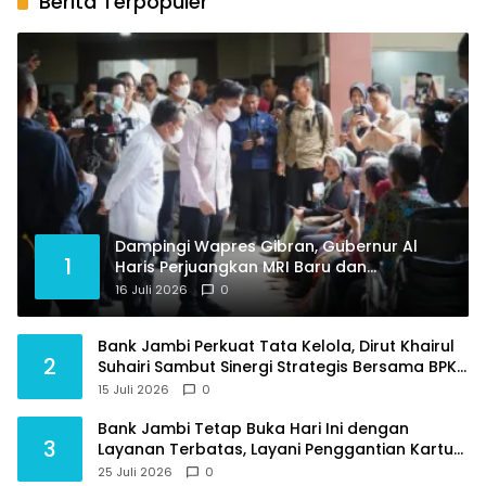
Berita Terpopuler
Dampingi Wapres Gibran, Gubernur Al
1
Haris Perjuangkan MRI Baru dan
Tambahan Dokter Spesialis untuk RSUD
16 Juli 2026
0
Raden Mattaher
Bank Jambi Perkuat Tata Kelola, Dirut Khairul
2
Suhairi Sambut Sinergi Strategis Bersama BPKP
Jambi
15 Juli 2026
0
Bank Jambi Tetap Buka Hari Ini dengan
3
Layanan Terbatas, Layani Penggantian Kartu
ATM dan Perubahan PIN
25 Juli 2026
0