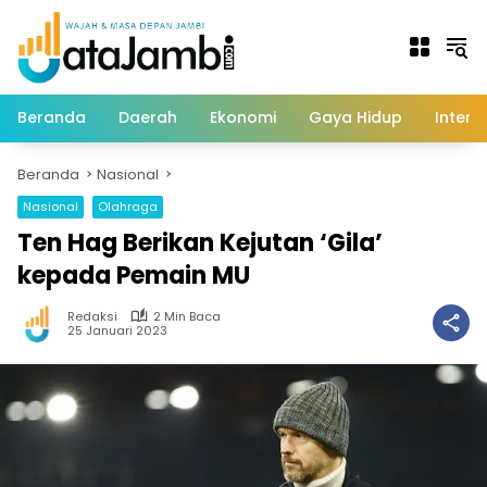
Langsung
ke
konten
Beranda
Daerah
Ekonomi
Gaya Hidup
Intern
Beranda
Nasional
Nasional
Olahraga
Ten Hag Berikan Kejutan ‘Gila’
kepada Pemain MU
Redaksi
2 Min Baca
25 Januari 2023