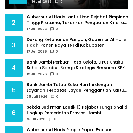
Tambahan Dokter Spesialis untuk RSUD
16 Juli 2026
0
Raden Mattaher
Gubernur Al Haris Lantik Lima Pejabat Pimpinan
2
Tinggi Pratama, Tekankan Penguatan Kinerja
dan Integritas
17 Juli 2026
0
Dukung Ketahanan Pangan, Gubernur Al Haris
3
Hadiri Panen Raya TNI di Kabupaten
Tanjungjabung Timur
17 Juli 2026
0
Bank Jambi Perkuat Tata Kelola, Dirut Khairul
4
Suhairi Sambut Sinergi Strategis Bersama BPKP
Jambi
15 Juli 2026
0
Bank Jambi Tetap Buka Hari Ini dengan
5
Layanan Terbatas, Layani Penggantian Kartu
ATM dan Perubahan PIN
25 Juli 2026
0
Sekda Sudirman Lantik 13 Pejabat Fungsional di
6
Lingkup Pemerintah Provinsi Jambi
9 Juli 2026
0
Gubernur Al Haris Pimpin Rapat Evaluasi