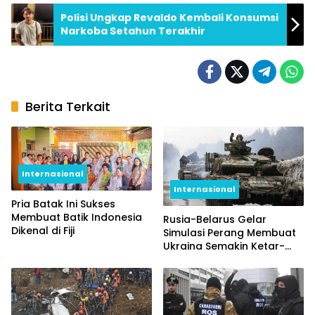
Polisi Ungkap Revaldo Kembali Konsumsi
Narkoba Setahun Terakhir
Berita Terkait
Internasional
Internasional
Pria Batak Ini Sukses
Membuat Batik Indonesia
Rusia-Belarus Gelar
Dikenal di Fiji
Simulasi Perang Membuat
Ukraina Semakin Ketar-
ketir