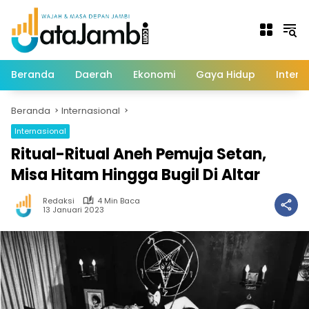
Langsung
ke
konten
Beranda
Daerah
Ekonomi
Gaya Hidup
Intern
Beranda
Internasional
Internasional
Ritual-Ritual Aneh Pemuja Setan,
Misa Hitam Hingga Bugil Di Altar
Redaksi
4 Min Baca
13 Januari 2023