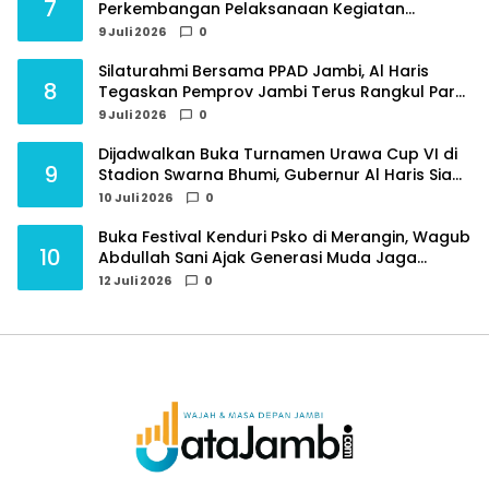
7
Perkembangan Pelaksanaan Kegiatan
Pembangunan Triwulan II TA 2026
9 Juli 2026
0
Silaturahmi Bersama PPAD Jambi, Al Haris
8
Tegaskan Pemprov Jambi Terus Rangkul Para
Purnawirawan
9 Juli 2026
0
Dijadwalkan Buka Turnamen Urawa Cup VI di
9
Stadion Swarna Bhumi, Gubernur Al Haris Siap
Berlaga Lawan Tim Urawa
10 Juli 2026
0
Buka Festival Kenduri Psko di Merangin, Wagub
10
Abdullah Sani Ajak Generasi Muda Jaga
Budaya dan Jauhi Narkoba
12 Juli 2026
0