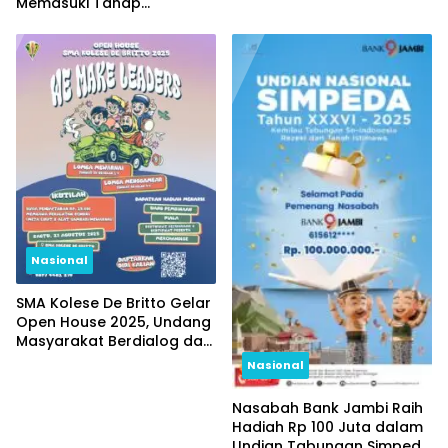
Memasuki Tahap
Pemeriksaan Saksi
Nasional
SMA Kolese De Britto Gelar
Open House 2025, Undang
Masyarakat Berdialog dan
Melihat Langsung
Nasional
Pendidikan yang
Memerdekakan
Nasabah Bank Jambi Raih
Hadiah Rp 100 Juta dalam
Undian Tabungan Simpeda