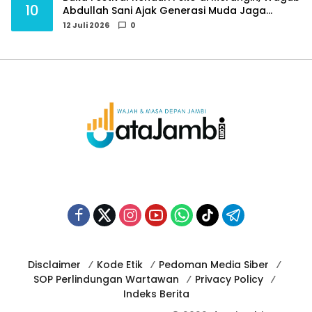
10
Abdullah Sani Ajak Generasi Muda Jaga
Budaya dan Jauhi Narkoba
12 Juli 2026
0
Disclaimer
Kode Etik
Pedoman Media Siber
SOP Perlindungan Wartawan
Privacy Policy
Indeks Berita