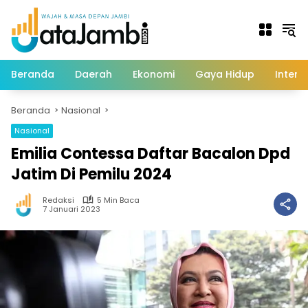
Langsung
ke
konten
Beranda
Daerah
Ekonomi
Gaya Hidup
Intern
Beranda
Nasional
Nasional
Emilia Contessa Daftar Bacalon Dpd
Jatim Di Pemilu 2024
Redaksi
5 Min Baca
7 Januari 2023