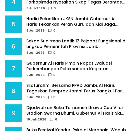
4
Forkopimda Nyatakan Sikap Tegas Berantas
Geng Motor
8 Juli 2026
0
Hadiri Pelantikan JKSN Jambi, Gubernur Al
5
Haris Tekankan Peran Guru dan Kiai Jaga
Moral Generasi Bangsa
9 Juli 2026
0
Sekda Sudirman Lantik 13 Pejabat Fungsional di
6
Lingkup Pemerintah Provinsi Jambi
9 Juli 2026
0
Gubernur Al Haris Pimpin Rapat Evaluasi
7
Perkembangan Pelaksanaan Kegiatan
Pembangunan Triwulan II TA 2026
9 Juli 2026
0
Silaturahmi Bersama PPAD Jambi, Al Haris
8
Tegaskan Pemprov Jambi Terus Rangkul Para
Purnawirawan
9 Juli 2026
0
Dijadwalkan Buka Turnamen Urawa Cup VI di
9
Stadion Swarna Bhumi, Gubernur Al Haris Siap
Berlaga Lawan Tim Urawa
10 Juli 2026
0
Buka Festival Kenduri Psko di Merangin, Wagub