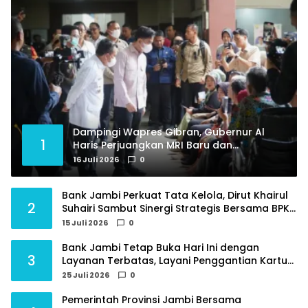
Dampingi Wapres Gibran, Gubernur Al
1
Haris Perjuangkan MRI Baru dan
Tambahan Dokter Spesialis untuk RSUD
16 Juli 2026
0
Raden Mattaher
Bank Jambi Perkuat Tata Kelola, Dirut Khairul
2
Suhairi Sambut Sinergi Strategis Bersama BPKP
Jambi
15 Juli 2026
0
Bank Jambi Tetap Buka Hari Ini dengan
3
Layanan Terbatas, Layani Penggantian Kartu
ATM dan Perubahan PIN
25 Juli 2026
0
Pemerintah Provinsi Jambi Bersama