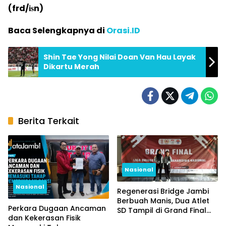
(frd/іѕn)
Baca Selengkapnya di
Orasi.ID
Shin Tae Yong Nilai Doan Van Hau Layak
Dikartu Merah
Berita Terkait
Nasional
Nasional
Regenerasi Bridge Jambi
Berbuah Manis, Dua Atlet
Perkara Dugaan Ancaman
SD Tampil di Grand Final
dan Kekerasan Fisik
Nasional