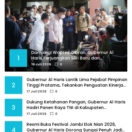
Dampingi Wapres Gibran, Gubernur Al
1
Haris Perjuangkan MRI Baru dan
Tambahan Dokter Spesialis untuk RSUD
16 Juli 2026
0
Raden Mattaher
Gubernur Al Haris Lantik Lima Pejabat Pimpinan
2
Tinggi Pratama, Tekankan Penguatan Kinerja
dan Integritas
17 Juli 2026
0
Dukung Ketahanan Pangan, Gubernur Al Haris
3
Hadiri Panen Raya TNI di Kabupaten
Tanjungjabung Timur
17 Juli 2026
0
Resmi Buka Festival Jambi Elok Nian 2026,
4
Gubernur Al Haris Dorong Sungai Penuh Jadi