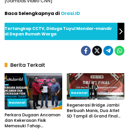
[Gambas:Video CNN]
Baca Selengkapnya di
Orasi.ID
Tertangkap CCTV, Diduga Tuyul Mondar-mandir
di Depan Rumah Warga
Berita Terkait
Nasional
Nasional
Regenerasi Bridge Jambi
Berbuah Manis, Dua Atlet
Perkara Dugaan Ancaman
SD Tampil di Grand Final
dan Kekerasan Fisik
Nasional
Memasuki Tahap