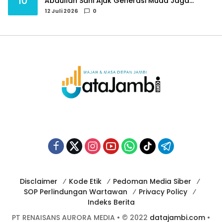
10
Abdullah Sani Ajak Generasi Muda Jaga
Budaya dan Jauhi Narkoba
12 Juli 2026
0
Disclaimer
Kode Etik
Pedoman Media Siber
SOP Perlindungan Wartawan
Privacy Policy
Indeks Berita
PT RENAISANS AURORA MEDIA • © 2022
datajambi.com
•