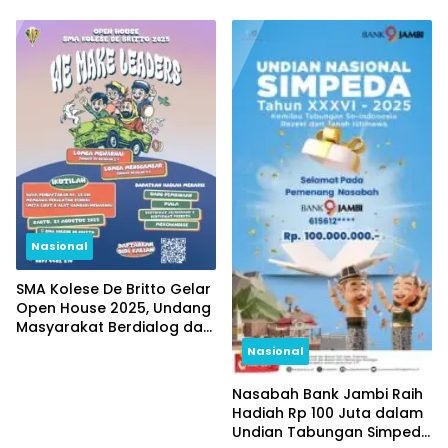
Pemeriksaan Saksi
Nasional
SMA Kolese De Britto Gelar
Open House 2025, Undang
Masyarakat Berdialog dan
Melihat Langsung
Nasional
Pendidikan yang
Memerdekakan
Nasabah Bank Jambi Raih
Hadiah Rp 100 Juta dalam
Undian Tabungan Simpeda