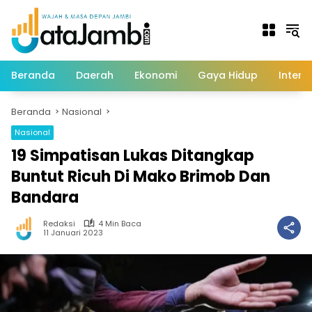
Langsung
ke
konten
Beranda
Daerah
Ekonomi
Gaya Hidup
Intern
Beranda
Nasional
Nasional
19 Simpatisan Lukas Ditangkap
Buntut Ricuh Di Mako Brimob Dan
Bandara
Redaksi
4 Min Baca
11 Januari 2023