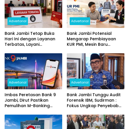
Advertorial
Advertorial
Bank Jambi Tetap Buka
Bank Jambi Potensial
Hari Ini dengan Layanan
Mengarap Pembiayaan
Terbatas, Layani
KUR PMI, Mesin Baru
Penggantian Kartu ATM
Pertumbuhan Ekonomi
dan Perubahan PIN
Daerah
Advertorial
Advertorial
Imbas Peretasan Bank 9
Bank Jambi Tunggu Audit
Jambi, Dirut Pastikan
Forensik IBM, Sudirman :
Pemulihan M-Banking
Fokus Ungkap Penyebab
Dilakukan Bertahap
dan Pulihkan Kerugian
Rp144 Miliar