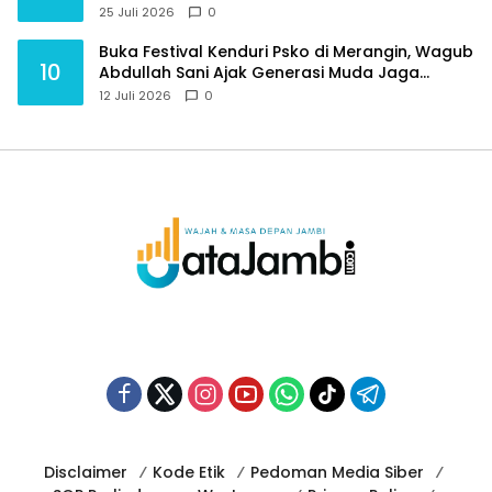
ATM dan Perubahan PIN
25 Juli 2026
0
Buka Festival Kenduri Psko di Merangin, Wagub
10
Abdullah Sani Ajak Generasi Muda Jaga
Budaya dan Jauhi Narkoba
12 Juli 2026
0
Disclaimer
Kode Etik
Pedoman Media Siber