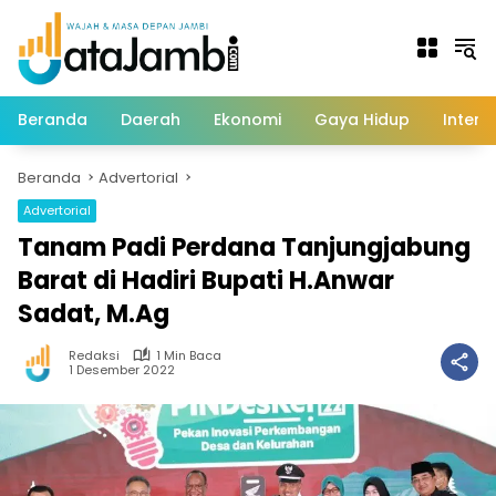
Langsung
ke
konten
Beranda
Daerah
Ekonomi
Gaya Hidup
Intern
Beranda
Advertorial
Advertorial
Tanam Padi Perdana Tanjungjabung
Barat di Hadiri Bupati H.Anwar
Sadat, M.Ag
Redaksi
1 Min Baca
1 Desember 2022