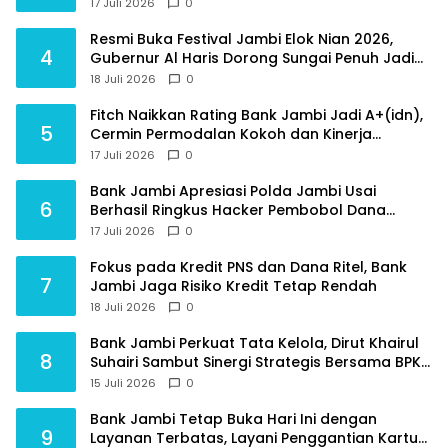
Tanjungjabung Timur
17 Juli 2026
0
Resmi Buka Festival Jambi Elok Nian 2026,
4
Gubernur Al Haris Dorong Sungai Penuh Jadi
Destinasi Wisata Budaya Unggulan
18 Juli 2026
0
Fitch Naikkan Rating Bank Jambi Jadi A+(idn),
5
Cermin Permodalan Kokoh dan Kinerja
Keuangan Sehat
17 Juli 2026
0
Bank Jambi Apresiasi Polda Jambi Usai
6
Berhasil Ringkus Hacker Pembobol Dana
Nasabah
17 Juli 2026
0
Fokus pada Kredit PNS dan Dana Ritel, Bank
7
Jambi Jaga Risiko Kredit Tetap Rendah
18 Juli 2026
0
Bank Jambi Perkuat Tata Kelola, Dirut Khairul
8
Suhairi Sambut Sinergi Strategis Bersama BPKP
Jambi
15 Juli 2026
0
Bank Jambi Tetap Buka Hari Ini dengan
9
Layanan Terbatas, Layani Penggantian Kartu