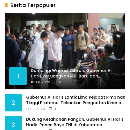
Berita Terpopuler
Dampingi Wapres Gibran, Gubernur Al
1
Haris Perjuangkan MRI Baru dan
Tambahan Dokter Spesialis untuk RSUD
16 Juli 2026
0
Raden Mattaher
Gubernur Al Haris Lantik Lima Pejabat Pimpinan
2
Tinggi Pratama, Tekankan Penguatan Kinerja
dan Integritas
17 Juli 2026
0
Dukung Ketahanan Pangan, Gubernur Al Haris
3
Hadiri Panen Raya TNI di Kabupaten