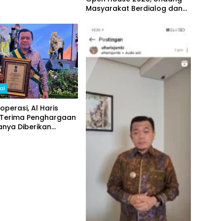
Masyarakat Berdialog dan
Melihat Langsung Pendidikan
yang Memerdekakan
al
Koperasi, Al Haris
 Terima Penghargaan
anya Diberikan
 3 Gubernur se-
sia