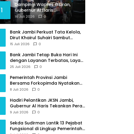
Dampingi Wapres Gibran,
1
Gubernur Al Haris
Perjuangkan MRI Baru dan
16 Juli 2026
0
Tambahan Dokter Spesialis
untuk RSUD Raden Mattaher
Bank Jambi Perkuat Tata Kelola,
Dirut Khairul Suhairi Sambut
Sinergi Strategis Bersama BPKP
15 Juli 2026
0
Jambi
Bank Jambi Tetap Buka Hari Ini
dengan Layanan Terbatas, Layani
Penggantian Kartu ATM dan
25 Juli 2026
0
Perubahan PIN
Pemerintah Provinsi Jambi
Bersama Forkopimda Nyatakan
Sikap Tegas Berantas Geng Motor
8 Juli 2026
0
Hadiri Pelantikan JKSN Jambi,
Gubernur Al Haris Tekankan Peran
Guru dan Kiai Jaga Moral
9 Juli 2026
0
Generasi Bangsa
Sekda Sudirman Lantik 13 Pejabat
Fungsional di Lingkup Pemerintah