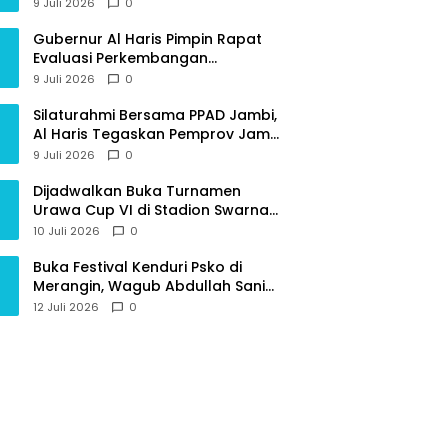
Provinsi Jambi
9 Juli 2026
0
Gubernur Al Haris Pimpin Rapat
Evaluasi Perkembangan
Pelaksanaan Kegiatan
9 Juli 2026
0
Pembangunan Triwulan II TA 2026
Silaturahmi Bersama PPAD Jambi,
Al Haris Tegaskan Pemprov Jambi
Terus Rangkul Para Purnawirawan
9 Juli 2026
0
Dijadwalkan Buka Turnamen
Urawa Cup VI di Stadion Swarna
Bhumi, Gubernur Al Haris Siap
10 Juli 2026
0
Berlaga Lawan Tim Urawa
Buka Festival Kenduri Psko di
Merangin, Wagub Abdullah Sani
Ajak Generasi Muda Jaga Budaya
12 Juli 2026
0
dan Jauhi Narkoba