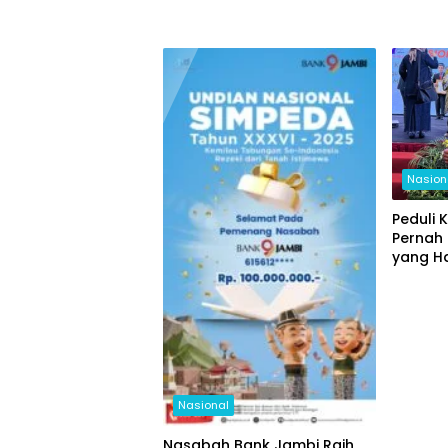
Nasion
Peduli 
Pernah
yang H
Kepada
Indone
Nasional
Nasabah Bank Jambi Raih