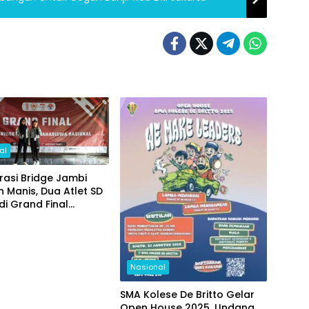
al
asi Bridge Jambi
 Manis, Dua Atlet SD
di Grand Final
al
Nasional
SMA Kolese De Britto Gelar
Open House 2025, Undang