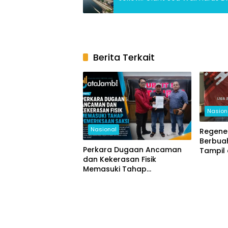
Berita Terkait
Nasion
Nasional
Regener
Berbuah
Perkara Dugaan Ancaman
Tampil 
dan Kekerasan Fisik
Nasion
Memasuki Tahap
Pemeriksaan Saksi