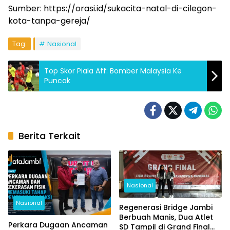
Sumber: https://orasi.id/sukacita-natal-di-cilegon-
kota-tanpa-gereja/
Tag:
Nasional
Top Skor Piala Aff: Bomber Malaysia Ke
Puncak
Berita Terkait
Nasional
Nasional
Regenerasi Bridge Jambi
Berbuah Manis, Dua Atlet
Perkara Dugaan Ancaman
SD Tampil di Grand Final