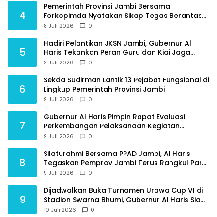
Pemerintah Provinsi Jambi Bersama
4
Forkopimda Nyatakan Sikap Tegas Berantas
Geng Motor
8 Juli 2026
0
Hadiri Pelantikan JKSN Jambi, Gubernur Al
5
Haris Tekankan Peran Guru dan Kiai Jaga
Moral Generasi Bangsa
9 Juli 2026
0
Sekda Sudirman Lantik 13 Pejabat Fungsional di
6
Lingkup Pemerintah Provinsi Jambi
9 Juli 2026
0
Gubernur Al Haris Pimpin Rapat Evaluasi
7
Perkembangan Pelaksanaan Kegiatan
Pembangunan Triwulan II TA 2026
9 Juli 2026
0
Silaturahmi Bersama PPAD Jambi, Al Haris
8
Tegaskan Pemprov Jambi Terus Rangkul Para
Purnawirawan
9 Juli 2026
0
Dijadwalkan Buka Turnamen Urawa Cup VI di
9
Stadion Swarna Bhumi, Gubernur Al Haris Siap
Berlaga Lawan Tim Urawa
10 Juli 2026
0