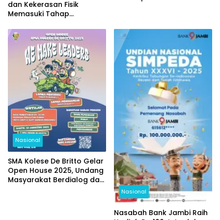
dan Kekerasan Fisik
Nasional
Memasuki Tahap
Pemeriksaan Saksi
Nasional
SMA Kolese De Britto Gelar
Open House 2025, Undang
Masyarakat Berdialog dan
Melihat Langsung
Nasional
Pendidikan yang
Memerdekakan
Nasabah Bank Jambi Raih