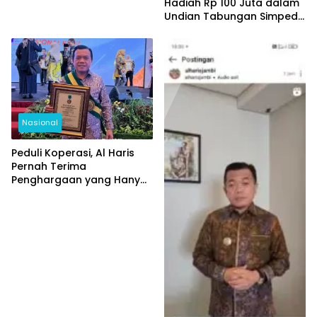
Hadiah Rp 100 Juta dalam
Undian Tabungan Simpeda
Periode Pertama
Nasional
Peduli Koperasi, Al Haris
Pernah Terima
Penghargaan yang Hanya
Diberikan Kepada 3
Gubernur se-Indonesia