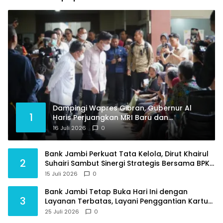
Dampingi Wapres Gibran, Gubernur Al
1
Haris Perjuangkan MRI Baru dan
Tambahan Dokter Spesialis untuk RSUD
16 Juli 2026
0
Raden Mattaher
Bank Jambi Perkuat Tata Kelola, Dirut Khairul
2
Suhairi Sambut Sinergi Strategis Bersama BPKP
Jambi
15 Juli 2026
0
Bank Jambi Tetap Buka Hari Ini dengan
3
Layanan Terbatas, Layani Penggantian Kartu
ATM dan Perubahan PIN
25 Juli 2026
0