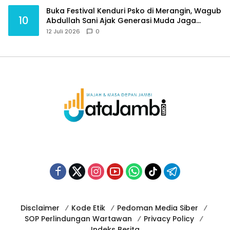
Buka Festival Kenduri Psko di Merangin, Wagub
10
Abdullah Sani Ajak Generasi Muda Jaga
Budaya dan Jauhi Narkoba
12 Juli 2026
0
Disclaimer
Kode Etik
Pedoman Media Siber
SOP Perlindungan Wartawan
Privacy Policy
Indeks Berita