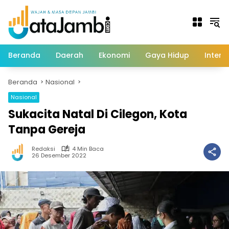
Langsung
ke
konten
Beranda
Daerah
Ekonomi
Gaya Hidup
Intern
Beranda
Nasional
Nasional
Sukacita Natal Di Cilegon, Kota
Tanpa Gereja
Redaksi
4 Min Baca
26 Desember 2022