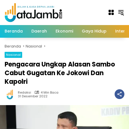
Langsung
ke
konten
Beranda
Daerah
Ekonomi
Gaya Hidup
Intern
Beranda
Nasional
Nasional
Pengacara Ungkap Alasan Sambo
Cabut Gugatan Ke Jokowi Dan
Kapolri
Redaksi
4 Min Baca
31 Desember 2022