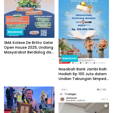
Nasional
SMA Kolese De Britto Gelar
Open House 2025, Undang
Masyarakat Berdialog dan
Melihat Langsung
Nasional
Pendidikan yang
Memerdekakan
Nasabah Bank Jambi Raih
Hadiah Rp 100 Juta dalam
Undian Tabungan Simpeda
Periode Pertama