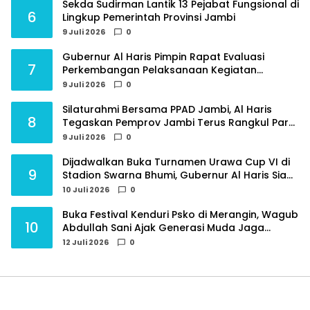
Sekda Sudirman Lantik 13 Pejabat Fungsional di
6
Lingkup Pemerintah Provinsi Jambi
9 Juli 2026
0
Gubernur Al Haris Pimpin Rapat Evaluasi
7
Perkembangan Pelaksanaan Kegiatan
Pembangunan Triwulan II TA 2026
9 Juli 2026
0
Silaturahmi Bersama PPAD Jambi, Al Haris
8
Tegaskan Pemprov Jambi Terus Rangkul Para
Purnawirawan
9 Juli 2026
0
Dijadwalkan Buka Turnamen Urawa Cup VI di
9
Stadion Swarna Bhumi, Gubernur Al Haris Siap
Berlaga Lawan Tim Urawa
10 Juli 2026
0
Buka Festival Kenduri Psko di Merangin, Wagub
10
Abdullah Sani Ajak Generasi Muda Jaga
Budaya dan Jauhi Narkoba
12 Juli 2026
0