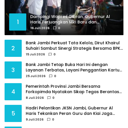
Dampingi Wapres Gibran, Gubernur Al
1
Haris Perjuangkan MRI Baru dan
Tambahan Dokter Spesialis untuk RSUD
16 Juli 2026
0
Raden Mattaher
Bank Jambi Perkuat Tata Kelola, Dirut Khairul
2
Suhairi Sambut Sinergi Strategis Bersama BPKP
Jambi
15 Juli 2026
0
Bank Jambi Tetap Buka Hari Ini dengan
3
Layanan Terbatas, Layani Penggantian Kartu
ATM dan Perubahan PIN
25 Juli 2026
0
Pemerintah Provinsi Jambi Bersama
4
Forkopimda Nyatakan Sikap Tegas Berantas
Geng Motor
8 Juli 2026
0
Hadiri Pelantikan JKSN Jambi, Gubernur Al
5
Haris Tekankan Peran Guru dan Kiai Jaga
Moral Generasi Bangsa
9 Juli 2026
0