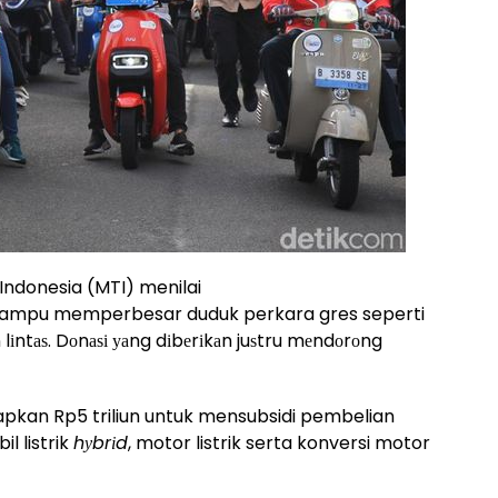
ndonesia (MTI) menilai
mpu memperbesar duduk perkara gres seperti
lіntаѕ. Dоnаѕі уаng dіbеrіkаn juѕtru mеndоrоng
kan Rp5 triliun untuk mensubsidi pembelian
l listrik
hуbrіd
, motor listrik serta konversi motor