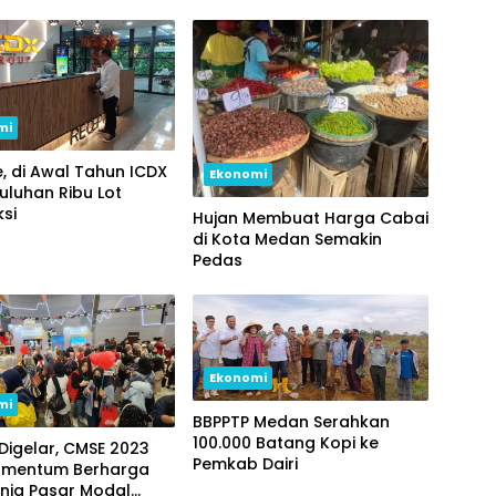
mi
e, di Awal Tahun ICDX
Ekonomi
uluhan Ribu Lot
si
Hujan Membuat Harga Cabai
di Kota Medan Semakin
Pedas
Ekonomi
mi
BBPPTP Medan Serahkan
100.000 Batang Kopi ke
Digelar, CMSE 2023
Pemkab Dairi
omentum Berharga
nia Pasar Modal