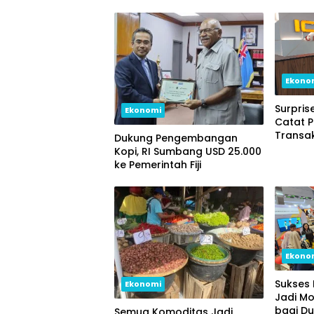
Ekono
Surpris
Ekonomi
Catat P
Transak
Dukung Pengembangan
Kopi, RI Sumbang USD 25.000
ke Pemerintah Fiji
Ekono
Sukses 
Ekonomi
Jadi M
bagi Du
Semua Komoditas Jadi