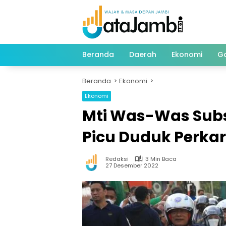
Langsung
ke
konten
Beranda
Daerah
Ekonomi
G
Beranda
Ekonomi
Ekonomi
Mti Was-Was Subsi
Picu Duduk Perka
Redaksi
3 Min Baca
27 Desember 2022