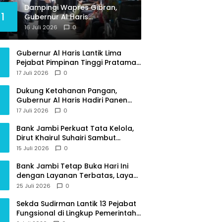
Dampingi Wapres Gibran,
1
Gubernur Al Haris
Perjuangkan MRI Baru dan
16 Juli 2026
0
Tambahan Dokter Spesialis
untuk RSUD Raden Mattaher
Gubernur Al Haris Lantik Lima
Pejabat Pimpinan Tinggi Pratama,
Tekankan Penguatan Kinerja dan
17 Juli 2026
0
Integritas
Dukung Ketahanan Pangan,
Gubernur Al Haris Hadiri Panen
Raya TNI di Kabupaten
17 Juli 2026
0
Tanjungjabung Timur
Bank Jambi Perkuat Tata Kelola,
Dirut Khairul Suhairi Sambut
Sinergi Strategis Bersama BPKP
15 Juli 2026
0
Jambi
Bank Jambi Tetap Buka Hari Ini
dengan Layanan Terbatas, Layani
Penggantian Kartu ATM dan
25 Juli 2026
0
Perubahan PIN
Sekda Sudirman Lantik 13 Pejabat
Fungsional di Lingkup Pemerintah