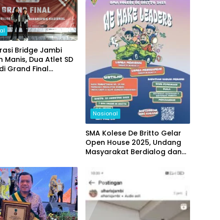
al
asi Bridge Jambi
 Manis, Dua Atlet SD
di Grand Final
al
Nasional
SMA Kolese De Britto Gelar
Open House 2025, Undang
Masyarakat Berdialog dan
Melihat Langsung Pendidikan
yang Memerdekakan