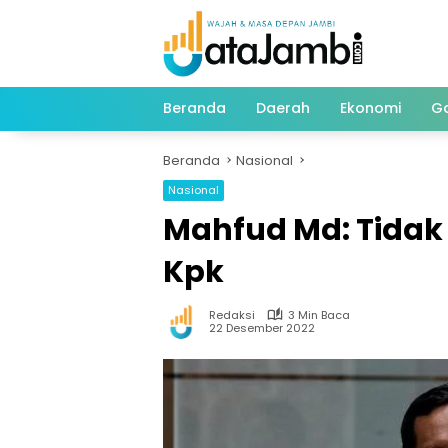
Langsung
ke
konten
Beranda
Daerah
Ekonomi
G
Beranda
Nasional
Nasional
Mahfud Md: Tidak
Kpk
Redaksi
3 Min Baca
22 Desember 2022