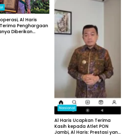
al
Koperasi, Al Haris
 Terima Penghargaan
anya Diberikan
 3 Gubernur se-
sia
Nasional
Al Haris Ucapkan Terima
Kasih kepada Atlet PON
Jambi, Al Haris: Prestasi yang
Luar Biasa