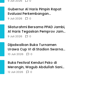
Provinsi Jambi
9 Juli 2026
0
Gubernur Al Haris Pimpin Rapat
Evaluasi Perkembangan
Pelaksanaan Kegiatan
9 Juli 2026
0
Pembangunan Triwulan II TA 2026
Silaturahmi Bersama PPAD Jambi,
Al Haris Tegaskan Pemprov Jambi
Terus Rangkul Para Purnawirawan
9 Juli 2026
0
Dijadwalkan Buka Turnamen
Urawa Cup VI di Stadion Swarna
Bhumi, Gubernur Al Haris Siap
10 Juli 2026
0
Berlaga Lawan Tim Urawa
Buka Festival Kenduri Psko di
Merangin, Wagub Abdullah Sani
Ajak Generasi Muda Jaga Budaya
12 Juli 2026
0
dan Jauhi Narkoba