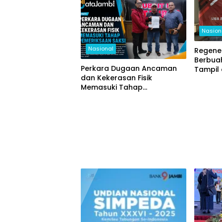
Nasion
Nasional
Regener
Berbuah
Perkara Dugaan Ancaman
Tampil 
dan Kekerasan Fisik
Nasion
Memasuki Tahap
Pemeriksaan Saksi