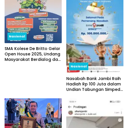
Nasional
SMA Kolese De Britto Gelar
Open House 2025, Undang
Masyarakat Berdialog dan
Melihat Langsung
Nasional
Pendidikan yang
Memerdekakan
Nasabah Bank Jambi Raih
Hadiah Rp 100 Juta dalam
Undian Tabungan Simpeda
Periode Pertama