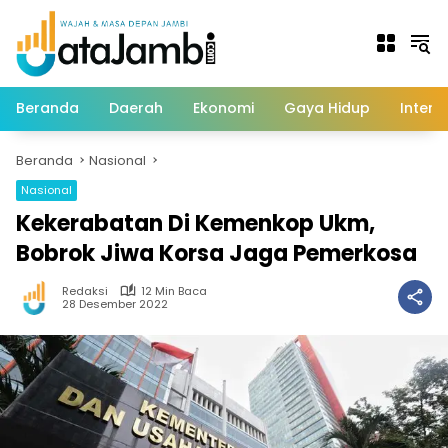
Langsung
ke
konten
Beranda
Daerah
Ekonomi
Gaya Hidup
Intern
Beranda
Nasional
Nasional
Kekerabatan Di Kemenkop Ukm,
Bobrok Jiwa Korsa Jaga Pemerkosa
Redaksi
12 Min Baca
28 Desember 2022