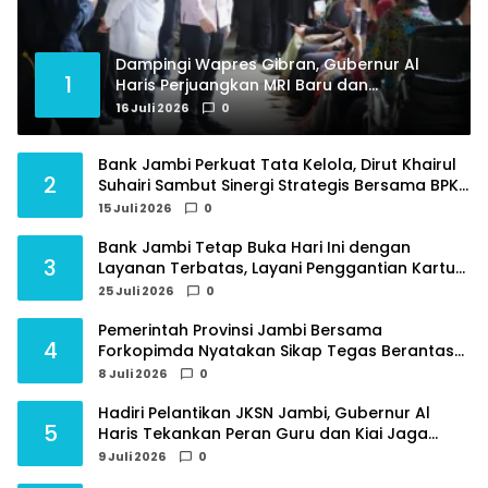
Dampingi Wapres Gibran, Gubernur Al
1
Haris Perjuangkan MRI Baru dan
Tambahan Dokter Spesialis untuk RSUD
16 Juli 2026
0
Raden Mattaher
Bank Jambi Perkuat Tata Kelola, Dirut Khairul
2
Suhairi Sambut Sinergi Strategis Bersama BPKP
Jambi
15 Juli 2026
0
Bank Jambi Tetap Buka Hari Ini dengan
3
Layanan Terbatas, Layani Penggantian Kartu
ATM dan Perubahan PIN
25 Juli 2026
0
Pemerintah Provinsi Jambi Bersama
4
Forkopimda Nyatakan Sikap Tegas Berantas
Geng Motor
8 Juli 2026
0
Hadiri Pelantikan JKSN Jambi, Gubernur Al
5
Haris Tekankan Peran Guru dan Kiai Jaga
Moral Generasi Bangsa
9 Juli 2026
0