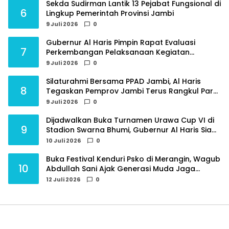
Sekda Sudirman Lantik 13 Pejabat Fungsional di
6
Lingkup Pemerintah Provinsi Jambi
9 Juli 2026
0
Gubernur Al Haris Pimpin Rapat Evaluasi
7
Perkembangan Pelaksanaan Kegiatan
Pembangunan Triwulan II TA 2026
9 Juli 2026
0
Silaturahmi Bersama PPAD Jambi, Al Haris
8
Tegaskan Pemprov Jambi Terus Rangkul Para
Purnawirawan
9 Juli 2026
0
Dijadwalkan Buka Turnamen Urawa Cup VI di
9
Stadion Swarna Bhumi, Gubernur Al Haris Siap
Berlaga Lawan Tim Urawa
10 Juli 2026
0
Buka Festival Kenduri Psko di Merangin, Wagub
10
Abdullah Sani Ajak Generasi Muda Jaga
Budaya dan Jauhi Narkoba
12 Juli 2026
0