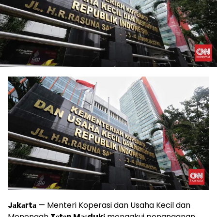
Jаkаrtа
— Menteri Koperasi dan Usaha Kecil dan
Menengah
Tеtеn Mаѕdukі
mengakui penanganan