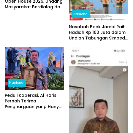
Open House 2025, Undang
Masyarakat Berdialog dan
Melihat Langsung
Nasional
Pendidikan yang
Memerdekakan
Nasabah Bank Jambi Raih
Hadiah Rp 100 Juta dalam
Undian Tabungan Simpeda
Periode Pertama
Nasional
Peduli Koperasi, Al Haris
Pernah Terima
Penghargaan yang Hanya
Diberikan Kepada 3
Gubernur se-Indonesia