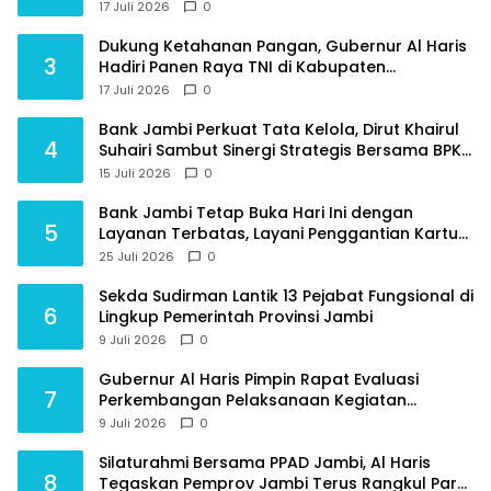
dan Integritas
17 Juli 2026
0
Dukung Ketahanan Pangan, Gubernur Al Haris
3
Hadiri Panen Raya TNI di Kabupaten
Tanjungjabung Timur
17 Juli 2026
0
Bank Jambi Perkuat Tata Kelola, Dirut Khairul
4
Suhairi Sambut Sinergi Strategis Bersama BPKP
Jambi
15 Juli 2026
0
Bank Jambi Tetap Buka Hari Ini dengan
5
Layanan Terbatas, Layani Penggantian Kartu
ATM dan Perubahan PIN
25 Juli 2026
0
Sekda Sudirman Lantik 13 Pejabat Fungsional di
6
Lingkup Pemerintah Provinsi Jambi
9 Juli 2026
0
Gubernur Al Haris Pimpin Rapat Evaluasi
7
Perkembangan Pelaksanaan Kegiatan
Pembangunan Triwulan II TA 2026
9 Juli 2026
0
Silaturahmi Bersama PPAD Jambi, Al Haris
8
Tegaskan Pemprov Jambi Terus Rangkul Para