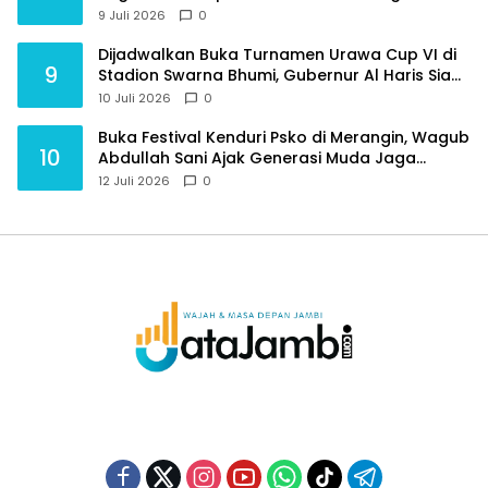
Purnawirawan
9 Juli 2026
0
Dijadwalkan Buka Turnamen Urawa Cup VI di
9
Stadion Swarna Bhumi, Gubernur Al Haris Siap
Berlaga Lawan Tim Urawa
10 Juli 2026
0
Buka Festival Kenduri Psko di Merangin, Wagub
10
Abdullah Sani Ajak Generasi Muda Jaga
Budaya dan Jauhi Narkoba
12 Juli 2026
0