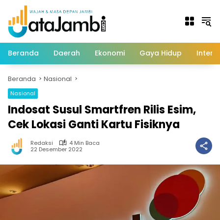
Langsung
ke
konten
Beranda
Daerah
Ekonomi
Gaya Hidup
Intern
Beranda
Nasional
Nasional
Indosat Susul Smartfren Rilis Esim,
Cek Lokasi Ganti Kartu Fisiknya
Redaksi
4 Min Baca
22 Desember 2022