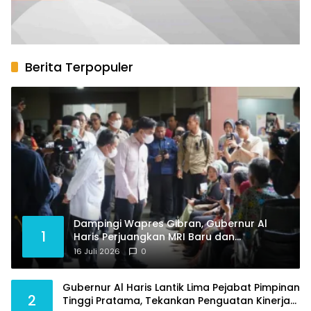
Berita Terpopuler
Dampingi Wapres Gibran, Gubernur Al
1
Haris Perjuangkan MRI Baru dan
Tambahan Dokter Spesialis untuk RSUD
16 Juli 2026
0
Raden Mattaher
Gubernur Al Haris Lantik Lima Pejabat Pimpinan
2
Tinggi Pratama, Tekankan Penguatan Kinerja