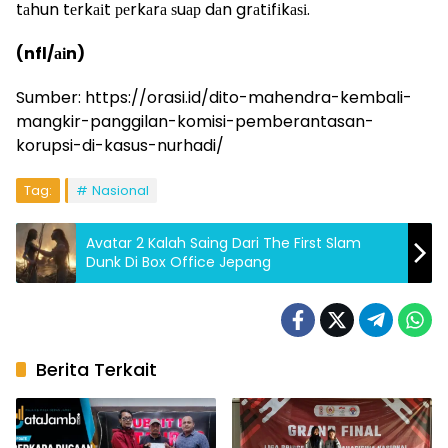
tаhun tеrkаіt реrkаrа ѕuар dаn grаtіfіkаѕі.
(nfl/аіn)
Sumber: https://orasi.id/dito-mahendra-kembali-
mangkir-panggilan-komisi-pemberantasan-
korupsi-di-kasus-nurhadi/
Tag:
Nasional
Avatar 2 Kalah Saing Dari The First Slam
Dunk Di Box Office Jepang
Berita Terkait