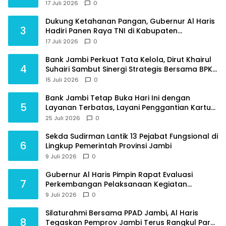
dan Integritas
17 Juli 2026
0
Dukung Ketahanan Pangan, Gubernur Al Haris
3
Hadiri Panen Raya TNI di Kabupaten
Tanjungjabung Timur
17 Juli 2026
0
Bank Jambi Perkuat Tata Kelola, Dirut Khairul
4
Suhairi Sambut Sinergi Strategis Bersama BPKP
Jambi
15 Juli 2026
0
Bank Jambi Tetap Buka Hari Ini dengan
5
Layanan Terbatas, Layani Penggantian Kartu
ATM dan Perubahan PIN
25 Juli 2026
0
Sekda Sudirman Lantik 13 Pejabat Fungsional di
6
Lingkup Pemerintah Provinsi Jambi
9 Juli 2026
0
Gubernur Al Haris Pimpin Rapat Evaluasi
7
Perkembangan Pelaksanaan Kegiatan
Pembangunan Triwulan II TA 2026
9 Juli 2026
0
Silaturahmi Bersama PPAD Jambi, Al Haris
8
Tegaskan Pemprov Jambi Terus Rangkul Para