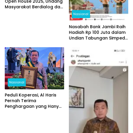
Open House 2025, Undang
Masyarakat Berdialog dan
Melihat Langsung
Nasional
Pendidikan yang
Memerdekakan
Nasabah Bank Jambi Raih
Hadiah Rp 100 Juta dalam
Undian Tabungan Simpeda
Periode Pertama
Nasional
Peduli Koperasi, Al Haris
Pernah Terima
Penghargaan yang Hanya
Diberikan Kepada 3
Gubernur se-Indonesia