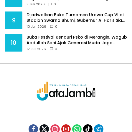
Purnawirawan
9 Juli 2026
0
Dijadwalkan Buka Turnamen Urawa Cup VI di
9
Stadion Swarna Bhumi, Gubernur Al Haris Siap
Berlaga Lawan Tim Urawa
10 Juli 2026
0
Buka Festival Kenduri Psko di Merangin, Wagub
10
Abdullah Sani Ajak Generasi Muda Jaga
Budaya dan Jauhi Narkoba
12 Juli 2026
0