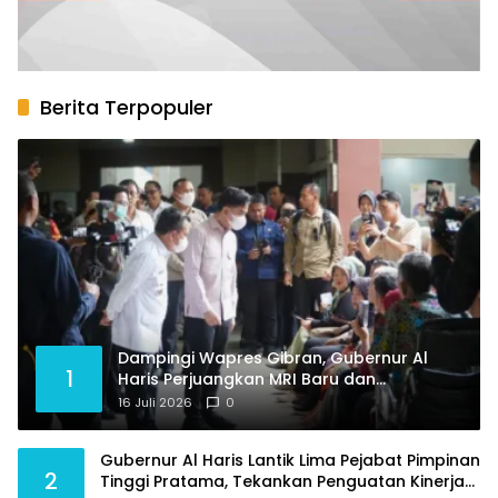
Berita Terpopuler
Dampingi Wapres Gibran, Gubernur Al
1
Haris Perjuangkan MRI Baru dan
Tambahan Dokter Spesialis untuk RSUD
16 Juli 2026
0
Raden Mattaher
Gubernur Al Haris Lantik Lima Pejabat Pimpinan
2
Tinggi Pratama, Tekankan Penguatan Kinerja