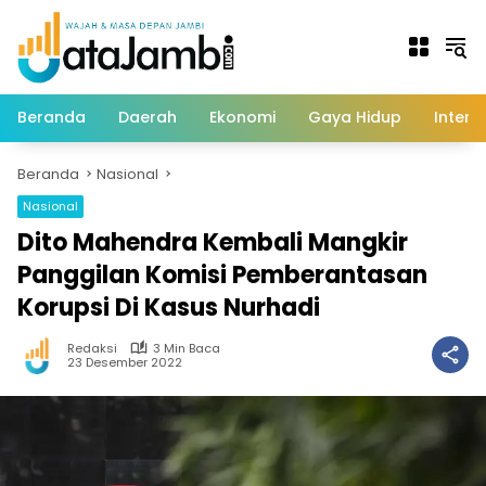
Langsung
ke
konten
Beranda
Daerah
Ekonomi
Gaya Hidup
Intern
Beranda
Nasional
Nasional
Dito Mahendra Kembali Mangkir
Panggilan Komisi Pemberantasan
Korupsi Di Kasus Nurhadi
Redaksi
3 Min Baca
23 Desember 2022