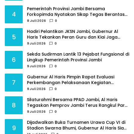
Pemerintah Provinsi Jambi Bersama
4
Forkopimda Nyatakan Sikap Tegas Berantas
Geng Motor
8 Juli 2026
0
Hadiri Pelantikan JKSN Jambi, Gubernur Al
5
Haris Tekankan Peran Guru dan Kiai Jaga
Moral Generasi Bangsa
9 Juli 2026
0
Sekda Sudirman Lantik 13 Pejabat Fungsional di
6
Lingkup Pemerintah Provinsi Jambi
9 Juli 2026
0
Gubernur Al Haris Pimpin Rapat Evaluasi
7
Perkembangan Pelaksanaan Kegiatan
Pembangunan Triwulan II TA 2026
9 Juli 2026
0
Silaturahmi Bersama PPAD Jambi, Al Haris
8
Tegaskan Pemprov Jambi Terus Rangkul Para
Purnawirawan
9 Juli 2026
0
Dijadwalkan Buka Turnamen Urawa Cup VI di
9
Stadion Swarna Bhumi, Gubernur Al Haris Siap
Berlaga Lawan Tim Urawa