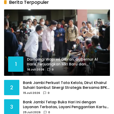
Berita Terpopuler
Dampingi Wapres Gibran, Gubernur Al
1
Haris Perjuangkan MRI Baru dan
Tambahan Dokter Spesialis untuk RSUD
16 Juli 2026
0
Raden Mattaher
Bank Jambi Perkuat Tata Kelola, Dirut Khairul
2
Suhairi Sambut Sinergi Strategis Bersama BPKP
Jambi
15 Juli 2026
0
Bank Jambi Tetap Buka Hari Ini dengan
3
Layanan Terbatas, Layani Penggantian Kartu
ATM dan Perubahan PIN
25 Juli 2026
0