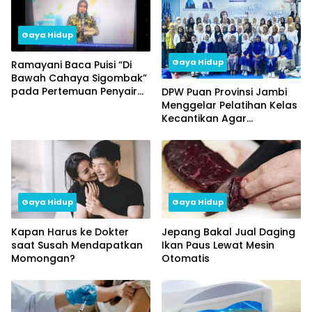
Gaya Hidup
Gaya Hidup
Ramayani Baca Puisi “Di
Bawah Cahaya Sigombak”
pada Pertemuan Penyair
DPW Puan Provinsi Jambi
Nusantara XII Kuala
Menggelar Pelatihan Kelas
Lumpur
Kecantikan Agar
Perempuan Lebih Percaya
Diri
Gaya Hidup
Gaya Hidup
Kapan Harus ke Dokter
Jepang Bakal Jual Daging
saat Susah Mendapatkan
Ikan Paus Lewat Mesin
Momongan?
Otomatis