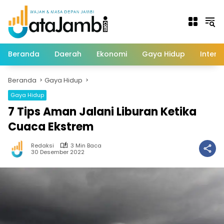
Langsung
ke
konten
Beranda
Daerah
Ekonomi
Gaya Hidup
Intern
Beranda
Gaya Hidup
Gaya Hidup
7 Tips Aman Jalani Liburan Ketika
Cuaca Ekstrem
Redaksi
3 Min Baca
30 Desember 2022