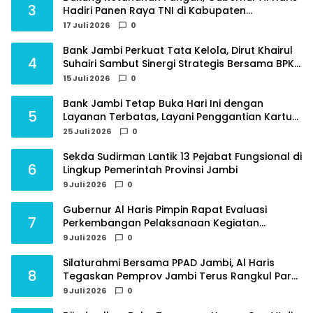
3
Hadiri Panen Raya TNI di Kabupaten
Tanjungjabung Timur
17 Juli 2026
0
Bank Jambi Perkuat Tata Kelola, Dirut Khairul
4
Suhairi Sambut Sinergi Strategis Bersama BPKP
Jambi
15 Juli 2026
0
Bank Jambi Tetap Buka Hari Ini dengan
5
Layanan Terbatas, Layani Penggantian Kartu
ATM dan Perubahan PIN
25 Juli 2026
0
Sekda Sudirman Lantik 13 Pejabat Fungsional di
6
Lingkup Pemerintah Provinsi Jambi
9 Juli 2026
0
Gubernur Al Haris Pimpin Rapat Evaluasi
7
Perkembangan Pelaksanaan Kegiatan
Pembangunan Triwulan II TA 2026
9 Juli 2026
0
Silaturahmi Bersama PPAD Jambi, Al Haris
8
Tegaskan Pemprov Jambi Terus Rangkul Para
Purnawirawan
9 Juli 2026
0