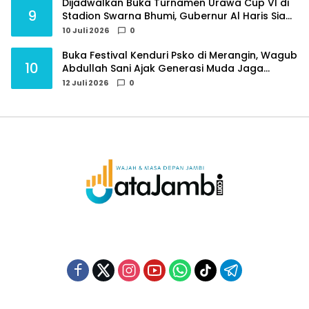
Dijadwalkan Buka Turnamen Urawa Cup VI di
9
Stadion Swarna Bhumi, Gubernur Al Haris Siap
Berlaga Lawan Tim Urawa
10 Juli 2026
0
Buka Festival Kenduri Psko di Merangin, Wagub
10
Abdullah Sani Ajak Generasi Muda Jaga
Budaya dan Jauhi Narkoba
12 Juli 2026
0