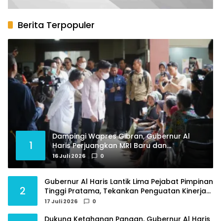
Berita Terpopuler
Dampingi Wapres Gibran, Gubernur Al
1
Haris Perjuangkan MRI Baru dan
Tambahan Dokter Spesialis untuk RSUD
16 Juli 2026
0
Raden Mattaher
Gubernur Al Haris Lantik Lima Pejabat Pimpinan
2
Tinggi Pratama, Tekankan Penguatan Kinerja
dan Integritas
17 Juli 2026
0
Dukung Ketahanan Pangan, Gubernur Al Haris