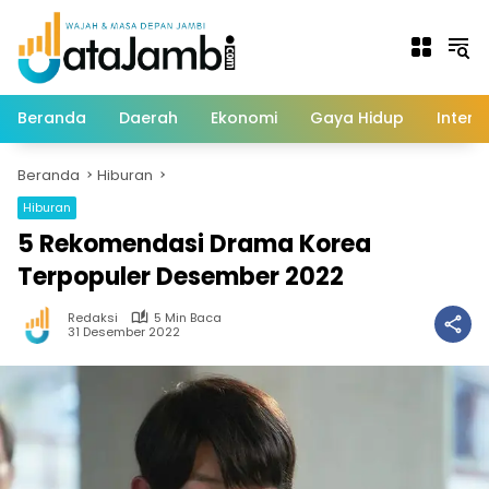
Langsung
ke
konten
Beranda
Daerah
Ekonomi
Gaya Hidup
Intern
Beranda
Hiburan
Hiburan
5 Rekomendasi Drama Korea
Terpopuler Desember 2022
Redaksi
5 Min Baca
31 Desember 2022