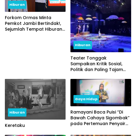
Hiburan
Forkom Ormas Minta
Pemkot Jambi Bertindak!,
Sejumlah Tempat Hiburan
Malam Leluasa Beroperasi
Melebihi Batas Waktu
Hiburan
Teater Tonggak
Sampaikan Kritik Sosial,
Politik dan Paling Tajam
Masalah Lingkungan
Gaya Hidup
Ramayani Baca Puisi “Di
Hiburan
Bawah Cahaya Sigombak”
pada Pertemuan Penyair
Keretaku
Nusantara XII Kuala
Lumpur