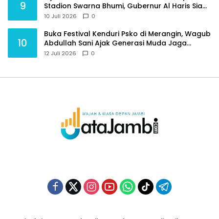
9
Stadion Swarna Bhumi, Gubernur Al Haris Siap
Berlaga Lawan Tim Urawa
10 Juli 2026
0
Buka Festival Kenduri Psko di Merangin, Wagub
10
Abdullah Sani Ajak Generasi Muda Jaga
Budaya dan Jauhi Narkoba
12 Juli 2026
0