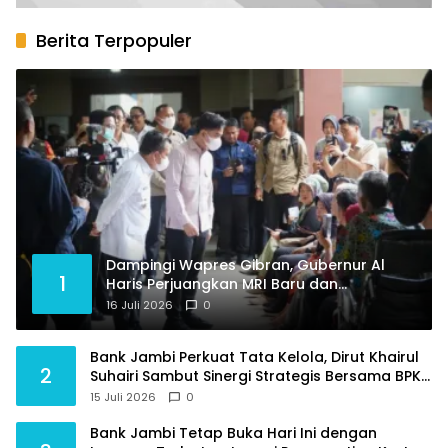
Berita Terpopuler
Dampingi Wapres Gibran, Gubernur Al
1
Haris Perjuangkan MRI Baru dan
Tambahan Dokter Spesialis untuk RSUD
16 Juli 2026
0
Raden Mattaher
Bank Jambi Perkuat Tata Kelola, Dirut Khairul
2
Suhairi Sambut Sinergi Strategis Bersama BPKP
Jambi
15 Juli 2026
0
Bank Jambi Tetap Buka Hari Ini dengan