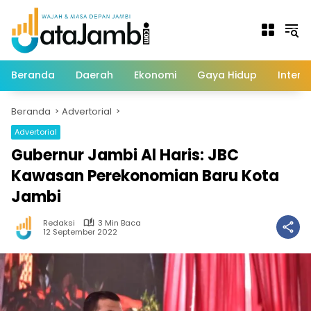
Langsung
ke
konten
Beranda
Daerah
Ekonomi
Gaya Hidup
Intern
Beranda
Advertorial
Advertorial
Gubernur Jambi Al Haris: JBC
Kawasan Perekonomian Baru Kota
Jambi
Redaksi
3 Min Baca
12 September 2022