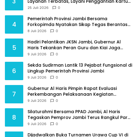
3
Layanan Terbatas, Layani Penggantian Kartu
ATM dan Perubahan PIN
25 Juli 2026
0
Pemerintah Provinsi Jambi Bersama
4
Forkopimda Nyatakan Sikap Tegas Berantas
Geng Motor
8 Juli 2026
0
Hadiri Pelantikan JKSN Jambi, Gubernur Al
5
Haris Tekankan Peran Guru dan Kiai Jaga
Moral Generasi Bangsa
9 Juli 2026
0
Sekda Sudirman Lantik 13 Pejabat Fungsional di
6
Lingkup Pemerintah Provinsi Jambi
9 Juli 2026
0
Gubernur Al Haris Pimpin Rapat Evaluasi
7
Perkembangan Pelaksanaan Kegiatan
Pembangunan Triwulan II TA 2026
9 Juli 2026
0
Silaturahmi Bersama PPAD Jambi, Al Haris
8
Tegaskan Pemprov Jambi Terus Rangkul Para
Purnawirawan
9 Juli 2026
0
Dijadwalkan Buka Turnamen Urawa Cup VI di