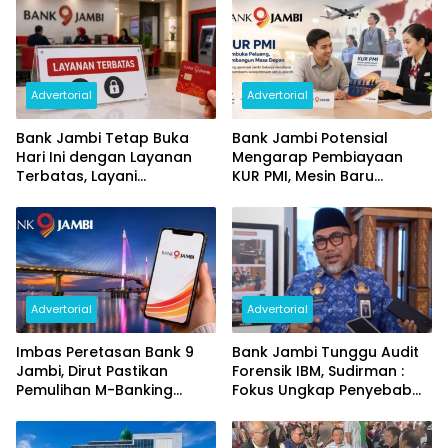
Advertorial
Advertorial
Bank Jambi Tetap Buka
Bank Jambi Potensial
Hari Ini dengan Layanan
Mengarap Pembiayaan
Terbatas, Layani
KUR PMI, Mesin Baru
Penggantian Kartu ATM
Pertumbuhan Ekonomi
dan Perubahan PIN
Daerah
Advertorial
Advertorial
Imbas Peretasan Bank 9
Bank Jambi Tunggu Audit
Jambi, Dirut Pastikan
Forensik IBM, Sudirman :
Pemulihan M-Banking
Fokus Ungkap Penyebab
Dilakukan Bertahap
dan Pulihkan Kerugian
Rp144 Miliar