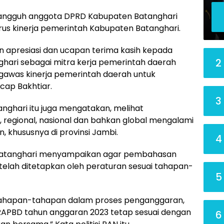
angguh anggota DPRD Kabupaten Batanghari
rus kinerja pemerintah Kabupaten Batanghari.
an apresiasi dan ucapan terima kasih kepada
2
ari sebagai mitra kerja pemerintah daerah
ngawas kinerja pemerintah daerah untuk
cap Bakhtiar.
3
nghari itu juga mengatakan, melihat
regional, nasional dan bahkan global mengalami
, khususnya di provinsi Jambi.
4
Batanghari menyampaikan agar pembahasan
 telah ditetapkan oleh peraturan sesuai tahapan-
5
tahapan-tahapan dalam proses penganggaran,
RAPBD tahun anggaran 2023 tetap sesuai dengan
6