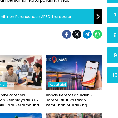
 bersama,” Kata politisi PAN itu.
7
Komitmen Perencanaan APBD Transparan
8
9
10
rial
Advertorial
mbi Potensial
Imbas Peretasan Bank 9
ap Pembiayaan KUR
Jambi, Dirut Pastikan
sin Baru Pertumbuhan
Pemulihan M-Banking
i Daerah
Dilakukan Bertahap