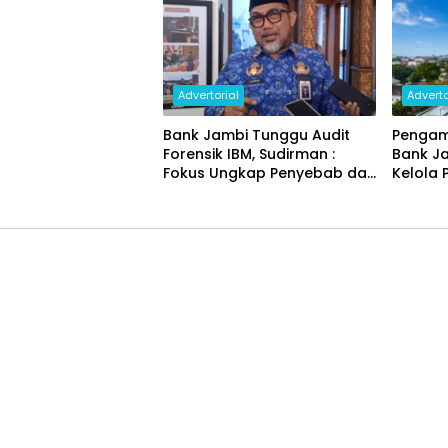
Advertorial
Adverto
Bank Jambi Tunggu Audit
Pengam
Forensik IBM, Sudirman :
Bank J
Fokus Ungkap Penyebab dan
Kelola 
Pulihkan Kerugian Rp144
Miliar