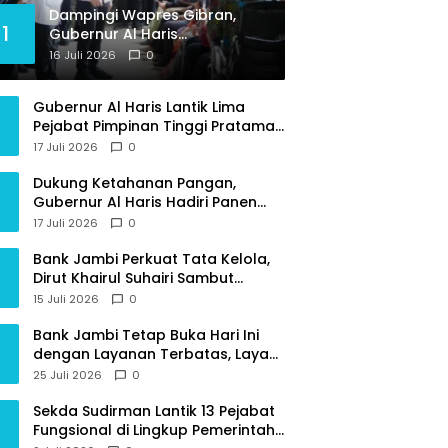
Dampingi Wapres Gibran,
1
Gubernur Al Haris
Perjuangkan MRI Baru dan
16 Juli 2026
0
Tambahan Dokter Spesialis
untuk RSUD Raden Mattaher
Gubernur Al Haris Lantik Lima
Pejabat Pimpinan Tinggi Pratama,
Tekankan Penguatan Kinerja dan
17 Juli 2026
0
Integritas
Dukung Ketahanan Pangan,
Gubernur Al Haris Hadiri Panen
Raya TNI di Kabupaten
17 Juli 2026
0
Tanjungjabung Timur
Bank Jambi Perkuat Tata Kelola,
Dirut Khairul Suhairi Sambut
Sinergi Strategis Bersama BPKP
15 Juli 2026
0
Jambi
Bank Jambi Tetap Buka Hari Ini
dengan Layanan Terbatas, Layani
Penggantian Kartu ATM dan
25 Juli 2026
0
Perubahan PIN
Sekda Sudirman Lantik 13 Pejabat
Fungsional di Lingkup Pemerintah