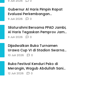
Provinsi Jambi
9 Juli 2026
0
Gubernur Al Haris Pimpin Rapat
Evaluasi Perkembangan
Pelaksanaan Kegiatan
9 Juli 2026
0
Pembangunan Triwulan II TA 2026
Silaturahmi Bersama PPAD Jambi,
Al Haris Tegaskan Pemprov Jambi
Terus Rangkul Para Purnawirawan
9 Juli 2026
0
Dijadwalkan Buka Turnamen
Urawa Cup VI di Stadion Swarna
Bhumi, Gubernur Al Haris Siap
10 Juli 2026
0
Berlaga Lawan Tim Urawa
Buka Festival Kenduri Psko di
Merangin, Wagub Abdullah Sani
Ajak Generasi Muda Jaga Budaya
12 Juli 2026
0
dan Jauhi Narkoba