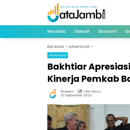
Langsung
ke
konten
Beranda
Daerah
Ekonomi
G
Beranda
Advertorial
Advertorial
Bakhtiar Apresia
Kinerja Pemkab B
Redaksi
1 Min Baca
13 September 2022