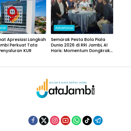
rial
Advertorial
at Apresiasi Langkah
Semarak Pesta Bola Piala
ambi Perkuat Tata
Dunia 2026 di RRI Jambi, Al
Penyaluran KUR
Haris: Momentum Dongkrak
Ekonomi Rakyat