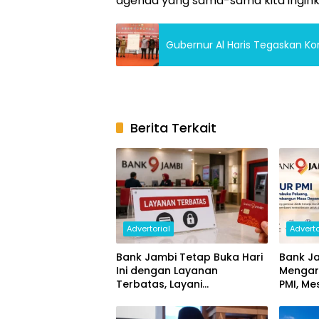
agenda yang sama-sama kita inginkan
Gubernur Al Haris Tegaskan 
Berita Terkait
Advertorial
Adverto
Bank Jambi Tetap Buka Hari
Bank Ja
Ini dengan Layanan
Mengar
Terbatas, Layani
PMI, Me
Penggantian Kartu ATM dan
Ekonom
Perubahan PIN