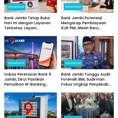
Advertorial
Advertorial
Bank Jambi Tetap Buka
Bank Jambi Potensial
Hari Ini dengan Layanan
Mengarap Pembiayaan
Terbatas, Layani
KUR PMI, Mesin Baru
Penggantian Kartu ATM
Pertumbuhan Ekonomi
dan Perubahan PIN
Daerah
Advertorial
Advertorial
Imbas Peretasan Bank 9
Bank Jambi Tunggu Audit
Jambi, Dirut Pastikan
Forensik IBM, Sudirman :
Pemulihan M-Banking
Fokus Ungkap Penyebab
Dilakukan Bertahap
dan Pulihkan Kerugian
Rp144 Miliar