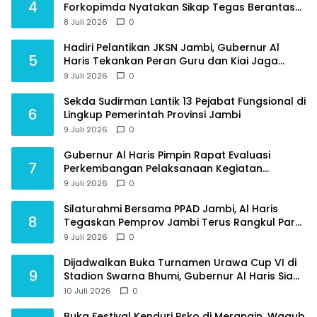
4
Forkopimda Nyatakan Sikap Tegas Berantas
Geng Motor
8 Juli 2026
0
Hadiri Pelantikan JKSN Jambi, Gubernur Al
5
Haris Tekankan Peran Guru dan Kiai Jaga
Moral Generasi Bangsa
9 Juli 2026
0
Sekda Sudirman Lantik 13 Pejabat Fungsional di
6
Lingkup Pemerintah Provinsi Jambi
9 Juli 2026
0
Gubernur Al Haris Pimpin Rapat Evaluasi
7
Perkembangan Pelaksanaan Kegiatan
Pembangunan Triwulan II TA 2026
9 Juli 2026
0
Silaturahmi Bersama PPAD Jambi, Al Haris
8
Tegaskan Pemprov Jambi Terus Rangkul Para
Purnawirawan
9 Juli 2026
0
Dijadwalkan Buka Turnamen Urawa Cup VI di
9
Stadion Swarna Bhumi, Gubernur Al Haris Siap
Berlaga Lawan Tim Urawa
10 Juli 2026
0
Buka Festival Kenduri Psko di Merangin, Wagub