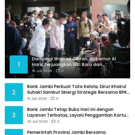
Dampingi Wapres Gibran, Gubernur Al
1
Haris Perjuangkan MRI Baru dan
Tambahan Dokter Spesialis untuk RSUD
16 Juli 2026
0
Raden Mattaher
Bank Jambi Perkuat Tata Kelola, Dirut Khairul
2
Suhairi Sambut Sinergi Strategis Bersama BPKP
Jambi
15 Juli 2026
0
Bank Jambi Tetap Buka Hari Ini dengan
3
Layanan Terbatas, Layani Penggantian Kartu
ATM dan Perubahan PIN
25 Juli 2026
0
Pemerintah Provinsi Jambi Bersama