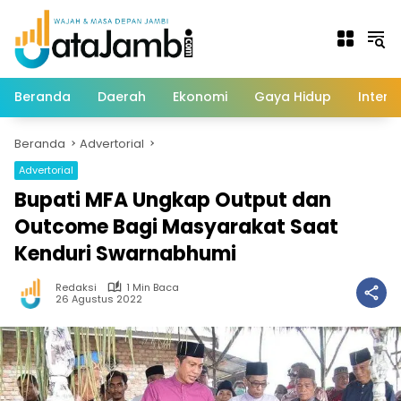
Langsung
ke
konten
Beranda
Daerah
Ekonomi
Gaya Hidup
Intern
Beranda
Advertorial
Advertorial
Bupati MFA Ungkap Output dan
Outcome Bagi Masyarakat Saat
Kenduri Swarnabhumi
Redaksi
1 Min Baca
26 Agustus 2022