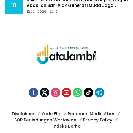
10
Abdullah Sani Ajak Generasi Muda Jaga
Budaya dan Jauhi Narkoba
12 Juli 2026
0
Disclaimer
Kode Etik
Pedoman Media Siber
SOP Perlindungan Wartawan
Privacy Policy
Indeks Berita