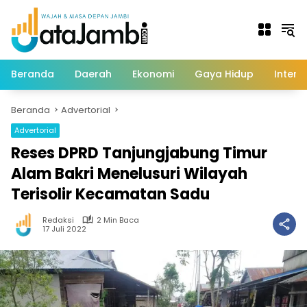
Langsung
ke
konten
Beranda
Daerah
Ekonomi
Gaya Hidup
Intern
Beranda
Advertorial
Advertorial
Reses DPRD Tanjungjabung Timur
Alam Bakri Menelusuri Wilayah
Terisolir Kecamatan Sadu
Redaksi
2 Min Baca
17 Juli 2022