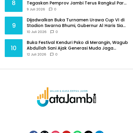
8
Tegaskan Pemprov Jambi Terus Rangkul Para
Purnawirawan
9 Juli 2026
0
Dijadwalkan Buka Turnamen Urawa Cup VI di
9
Stadion Swarna Bhumi, Gubernur Al Haris Siap
Berlaga Lawan Tim Urawa
10 Juli 2026
0
Buka Festival Kenduri Psko di Merangin, Wagub
10
Abdullah Sani Ajak Generasi Muda Jaga
Budaya dan Jauhi Narkoba
12 Juli 2026
0