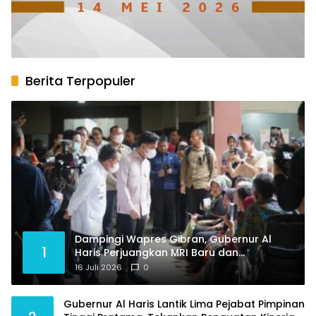
Berita Terpopuler
Dampingi Wapres Gibran, Gubernur Al
1
Haris Perjuangkan MRI Baru dan
Tambahan Dokter Spesialis untuk RSUD
16 Juli 2026
0
Raden Mattaher
Gubernur Al Haris Lantik Lima Pejabat Pimpinan