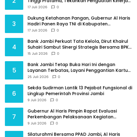
2
Tinggi Pratama, Tekankan Penguatan Kinerja
dan Integritas
17 Juli 2026
0
Dukung Ketahanan Pangan, Gubernur Al Haris
3
Hadiri Panen Raya TNI di Kabupaten
Tanjungjabung Timur
17 Juli 2026
0
Bank Jambi Perkuat Tata Kelola, Dirut Khairul
4
Suhairi Sambut Sinergi Strategis Bersama BPKP
Jambi
15 Juli 2026
0
Bank Jambi Tetap Buka Hari Ini dengan
5
Layanan Terbatas, Layani Penggantian Kartu
ATM dan Perubahan PIN
25 Juli 2026
0
Sekda Sudirman Lantik 13 Pejabat Fungsional di
6
Lingkup Pemerintah Provinsi Jambi
9 Juli 2026
0
Gubernur Al Haris Pimpin Rapat Evaluasi
7
Perkembangan Pelaksanaan Kegiatan
Pembangunan Triwulan II TA 2026
9 Juli 2026
0
Silaturahmi Bersama PPAD Jambi, Al Haris