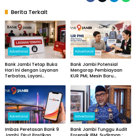
Berita Terkait
Advertorial
Advertorial
Bank Jambi Tetap Buka
Bank Jambi Potensial
Hari Ini dengan Layanan
Mengarap Pembiayaan
Terbatas, Layani
KUR PMI, Mesin Baru
Penggantian Kartu ATM
Pertumbuhan Ekonomi
dan Perubahan PIN
Daerah
Advertorial
Advertorial
Imbas Peretasan Bank 9
Bank Jambi Tunggu Audit
Jambi, Dirut Pastikan
Forensik IBM, Sudirman :