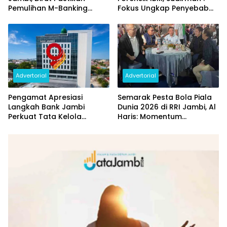
Pemulihan M-Banking
Fokus Ungkap Penyebab
Dilakukan Bertahap
dan Pulihkan Kerugian
Rp144 Miliar
Advertorial
Advertorial
Pengamat Apresiasi
Semarak Pesta Bola Piala
Langkah Bank Jambi
Dunia 2026 di RRI Jambi, Al
Perkuat Tata Kelola
Haris: Momentum
Penyaluran KUR
Dongkrak Ekonomi Rakyat