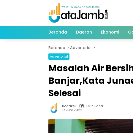
Langsung
ke
konten
Beranda
Daerah
Ekonomi
G
Beranda
Advertorial
Advertorial
Masalah Air Bersi
Banjar,Kata Juna
Selesai
Redaksi
1 Min Baca
17 Juni 2022