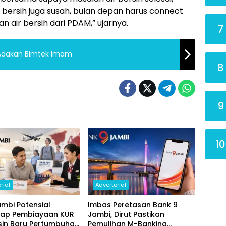
 bersih juga susah, bulan depan harus connect
n air bersih dari PDAM,” ujarnya.
7
 Adakan Bimtek Imam
8
9
10
rial
Advertorial
mbi Potensial
Imbas Peretasan Bank 9
ap Pembiayaan KUR
Jambi, Dirut Pastikan
sin Baru Pertumbuhan
Pemulihan M-Banking