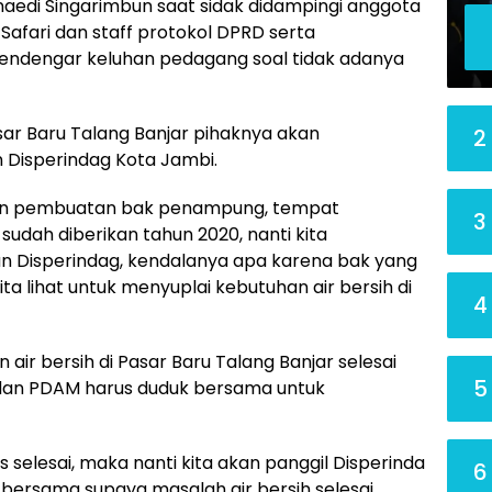
unaedi Singarimbun saat sidak didampingi anggota
 Safari dan staff protokol DPRD serta
endengar keluhan pedagang soal tidak adanya
asar Baru Talang Banjar pihaknya akan
2
 Disperindag Kota Jambi.
kan pembuatan bak penampung, tempat
3
dah diberikan tahun 2020, nanti kita
n Disperindag, kendalanya apa karena bak yang
ita lihat untuk menyuplai kebutuhan air bersih di
4
ir bersih di Pasar Baru Talang Banjar selesai
5
g dan PDAM harus duduk bersama untuk
 selesai, maka nanti kita akan panggil Disperinda
6
ersama supaya masalah air bersih selesai,