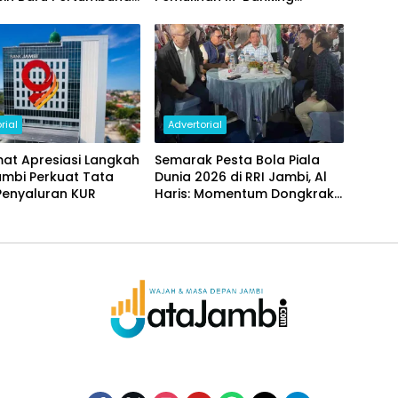
i Daerah
Dilakukan Bertahap
rial
Advertorial
at Apresiasi Langkah
Semarak Pesta Bola Piala
ambi Perkuat Tata
Dunia 2026 di RRI Jambi, Al
Penyaluran KUR
Haris: Momentum Dongkrak
Ekonomi Rakyat