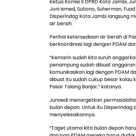
Ketua Komisi II DPRD Kota Jambi, J
Joni Ismed, Sutiono, Suherman, Fuad
Disperindag Kota Jambi langsung m
air bersih.
Perihal ketersediaan air bersih di P
berkoordinasi lagi dengan PDAM dan
“Kemarin sudah kita suruh anggar
penampung sudah dibuat anggaran su
komunikasikan lagi dengan PDAM da
dibuat itu sudah cukup besar kalau k
Pasar Talang Banjar,” katanya.
Junaedi menargetkan permasalahan a
bulan depan. Untuk itu Disperinda
menyelesaikannya.
“Taget utama kita bulan depan harus
dan juga PDAM mereka harus duduk b