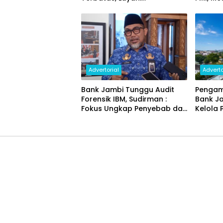
Penggantian Kartu ATM dan
Ekonom
Perubahan PIN
Advertorial
Adverto
Bank Jambi Tunggu Audit
Pengam
Forensik IBM, Sudirman :
Bank J
Fokus Ungkap Penyebab dan
Kelola 
Pulihkan Kerugian Rp144
Miliar