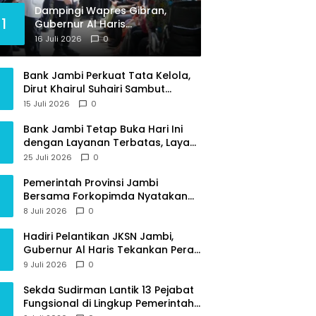
Dampingi Wapres Gibran,
1
Gubernur Al Haris
Perjuangkan MRI Baru dan
16 Juli 2026
0
Tambahan Dokter Spesialis
untuk RSUD Raden Mattaher
Bank Jambi Perkuat Tata Kelola,
Dirut Khairul Suhairi Sambut
Sinergi Strategis Bersama BPKP
15 Juli 2026
0
Jambi
Bank Jambi Tetap Buka Hari Ini
dengan Layanan Terbatas, Layani
Penggantian Kartu ATM dan
25 Juli 2026
0
Perubahan PIN
Pemerintah Provinsi Jambi
Bersama Forkopimda Nyatakan
Sikap Tegas Berantas Geng Motor
8 Juli 2026
0
Hadiri Pelantikan JKSN Jambi,
Gubernur Al Haris Tekankan Peran
Guru dan Kiai Jaga Moral
9 Juli 2026
0
Generasi Bangsa
Sekda Sudirman Lantik 13 Pejabat
Fungsional di Lingkup Pemerintah