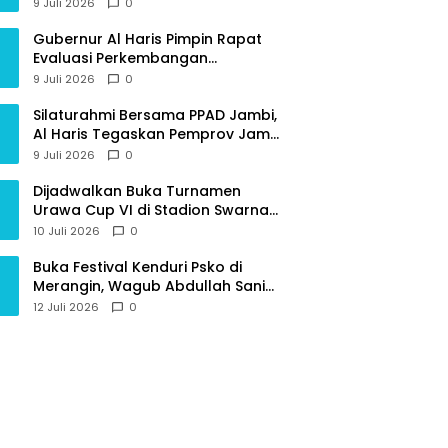
Provinsi Jambi
9 Juli 2026
0
Gubernur Al Haris Pimpin Rapat
Evaluasi Perkembangan
Pelaksanaan Kegiatan
9 Juli 2026
0
Pembangunan Triwulan II TA 2026
Silaturahmi Bersama PPAD Jambi,
Al Haris Tegaskan Pemprov Jambi
Terus Rangkul Para Purnawirawan
9 Juli 2026
0
Dijadwalkan Buka Turnamen
Urawa Cup VI di Stadion Swarna
Bhumi, Gubernur Al Haris Siap
10 Juli 2026
0
Berlaga Lawan Tim Urawa
Buka Festival Kenduri Psko di
Merangin, Wagub Abdullah Sani
Ajak Generasi Muda Jaga Budaya
12 Juli 2026
0
dan Jauhi Narkoba