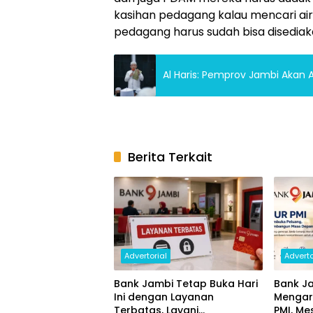
kasihan pedagang kalau mencari air
pedagang harus sudah bisa disediaka
Al Haris: Pemprov Jambi Akan
Berita Terkait
Advertorial
Adverto
Bank Jambi Tetap Buka Hari
Bank Ja
Ini dengan Layanan
Mengar
Terbatas, Layani
PMI, Me