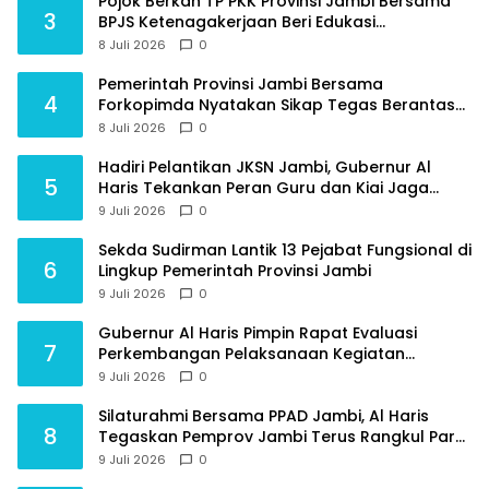
Pojok Berkah TP PKK Provinsi Jambi Bersama
3
BPJS Ketenagakerjaan Beri Edukasi
Perlindungan Sosial bagi Masyarakat
8 Juli 2026
0
Pemerintah Provinsi Jambi Bersama
4
Forkopimda Nyatakan Sikap Tegas Berantas
Geng Motor
8 Juli 2026
0
Hadiri Pelantikan JKSN Jambi, Gubernur Al
5
Haris Tekankan Peran Guru dan Kiai Jaga
Moral Generasi Bangsa
9 Juli 2026
0
Sekda Sudirman Lantik 13 Pejabat Fungsional di
6
Lingkup Pemerintah Provinsi Jambi
9 Juli 2026
0
Gubernur Al Haris Pimpin Rapat Evaluasi
7
Perkembangan Pelaksanaan Kegiatan
Pembangunan Triwulan II TA 2026
9 Juli 2026
0
Silaturahmi Bersama PPAD Jambi, Al Haris
8
Tegaskan Pemprov Jambi Terus Rangkul Para
Purnawirawan
9 Juli 2026
0