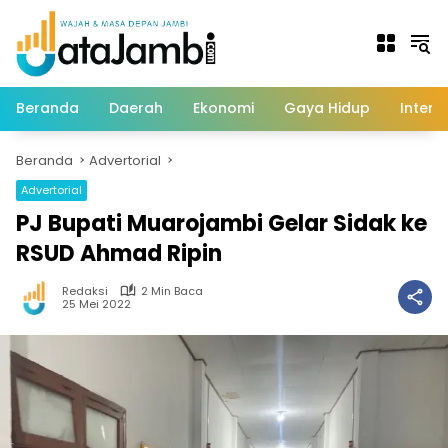
Langsung
ke
konten
Beranda
Daerah
Ekonomi
Gaya Hidup
Intern
Beranda
Advertorial
Advertorial
PJ Bupati Muarojambi Gelar Sidak ke
RSUD Ahmad Ripin
Redaksi
2 Min Baca
25 Mei 2022