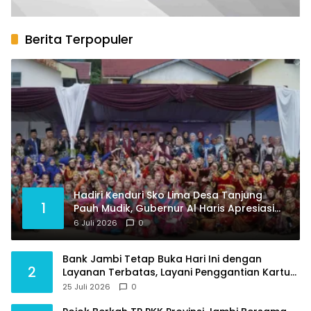
Berita Terpopuler
Hadiri Kenduri Sko Lima Desa Tanjung
1
Pauh Mudik, Gubernur Al Haris Apresiasi
Tradisi jadi Pemersatu dan Dorong
6 Juli 2026
0
Perbaikan Sarana Desa
Bank Jambi Tetap Buka Hari Ini dengan
2
Layanan Terbatas, Layani Penggantian Kartu
ATM dan Perubahan PIN
25 Juli 2026
0