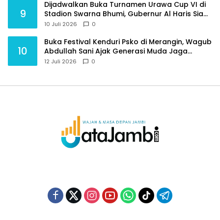
Dijadwalkan Buka Turnamen Urawa Cup VI di
9
Stadion Swarna Bhumi, Gubernur Al Haris Siap
Berlaga Lawan Tim Urawa
10 Juli 2026
0
Buka Festival Kenduri Psko di Merangin, Wagub
10
Abdullah Sani Ajak Generasi Muda Jaga
Budaya dan Jauhi Narkoba
12 Juli 2026
0