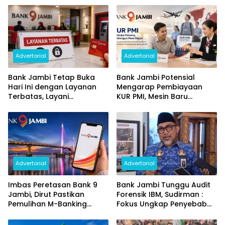
Advertorial
Advertorial
Bank Jambi Tetap Buka
Bank Jambi Potensial
Hari Ini dengan Layanan
Mengarap Pembiayaan
Terbatas, Layani
KUR PMI, Mesin Baru
Penggantian Kartu ATM
Pertumbuhan Ekonomi
dan Perubahan PIN
Daerah
Advertorial
Advertorial
Imbas Peretasan Bank 9
Bank Jambi Tunggu Audit
Jambi, Dirut Pastikan
Forensik IBM, Sudirman :
Pemulihan M-Banking
Fokus Ungkap Penyebab
Dilakukan Bertahap
dan Pulihkan Kerugian
Rp144 Miliar