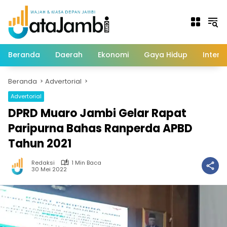
Langsung
ke
konten
Beranda
Daerah
Ekonomi
Gaya Hidup
Intern
Beranda
Advertorial
Advertorial
DPRD Muaro Jambi Gelar Rapat
Paripurna Bahas Ranperda APBD
Tahun 2021
Redaksi
1 Min Baca
30 Mei 2022