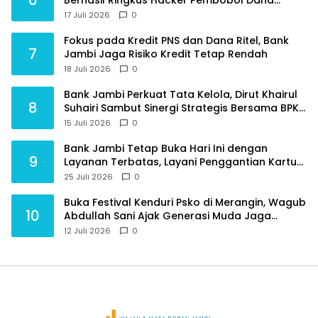
Nasabah
17 Juli 2026
0
Fokus pada Kredit PNS dan Dana Ritel, Bank
7
Jambi Jaga Risiko Kredit Tetap Rendah
18 Juli 2026
0
Bank Jambi Perkuat Tata Kelola, Dirut Khairul
8
Suhairi Sambut Sinergi Strategis Bersama BPKP
Jambi
15 Juli 2026
0
Bank Jambi Tetap Buka Hari Ini dengan
9
Layanan Terbatas, Layani Penggantian Kartu
ATM dan Perubahan PIN
25 Juli 2026
0
Buka Festival Kenduri Psko di Merangin, Wagub
10
Abdullah Sani Ajak Generasi Muda Jaga
Budaya dan Jauhi Narkoba
12 Juli 2026
0