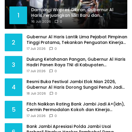
Dampingi Wapres Gibran, Gubernur Al
1
Haris Perjuangkan MRI Baru dan
Tambahan Dokter Spesialis untuk RSUD
16 Juli 2026
0
Raden Mattaher
Gubernur Al Haris Lantik Lima Pejabat Pimpinan
2
Tinggi Pratama, Tekankan Penguatan Kinerja
dan Integritas
17 Juli 2026
0
Dukung Ketahanan Pangan, Gubernur Al Haris
3
Hadiri Panen Raya TNI di Kabupaten
Tanjungjabung Timur
17 Juli 2026
0
Resmi Buka Festival Jambi Elok Nian 2026,
4
Gubernur Al Haris Dorong Sungai Penuh Jadi
Destinasi Wisata Budaya Unggulan
18 Juli 2026
0
Fitch Naikkan Rating Bank Jambi Jadi A+(idn),
5
Cermin Permodalan Kokoh dan Kinerja
Keuangan Sehat
17 Juli 2026
0
Bank Jambi Apresiasi Polda Jambi Usai
6
Berhasil Ringkus Hacker Pembobol Dana