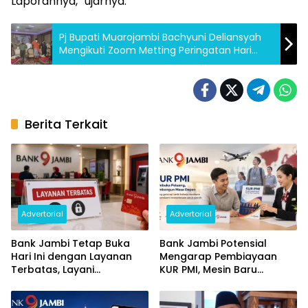
Laporannya,” ujarnya.
Pj Bupati Muarojambi Bachyuni Deliansyah
Mengikuti Zoom Metting Peringatan Hari
Pancasila Bersama Presiden
Berita Terkait
Advertorial
Advertorial
Bank Jambi Tetap Buka
Bank Jambi Potensial
Hari Ini dengan Layanan
Mengarap Pembiayaan
Terbatas, Layani
KUR PMI, Mesin Baru
Penggantian Kartu ATM
Pertumbuhan Ekonomi
dan Perubahan PIN
Daerah