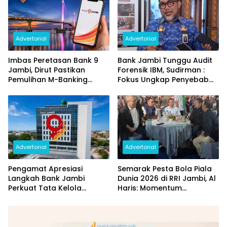
Advertorial
Advertorial
Imbas Peretasan Bank 9
Bank Jambi Tunggu Audit
Jambi, Dirut Pastikan
Forensik IBM, Sudirman :
Pemulihan M-Banking
Fokus Ungkap Penyebab
Dilakukan Bertahap
dan Pulihkan Kerugian
Rp144 Miliar
Advertorial
Advertorial
Pengamat Apresiasi
Semarak Pesta Bola Piala
Langkah Bank Jambi
Dunia 2026 di RRI Jambi, Al
Perkuat Tata Kelola
Haris: Momentum
Penyaluran KUR
Dongkrak Ekonomi Rakyat