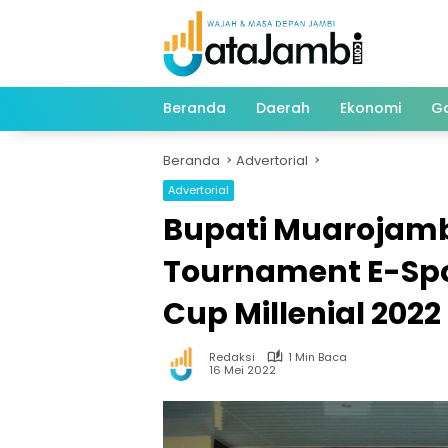
Langsung
ke
konten
Beranda
Daerah
Ekonomi
G
Beranda
Advertorial
Advertorial
Bupati Muarojambi
Tournament E-Spo
Cup Millenial 2022
Redaksi
1 Min Baca
16 Mei 2022