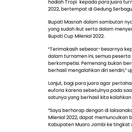
hadiah Tropi kepada para juara tu
2022, bertempat di Gedung Serbagu
Bupati Masnah dalam sambutan nya
yang sudah ikut serta dalam men
Bupati Cup Milenial 2022.
“Terimakasih sebesar-besarnya kepa
dalam turnamen ini, semua peserta
berkompetisi. Pemenang bukan bera
berhasil mengalahkan diri sendiri,” u
Lanjut, bagi para juara agar pertah
euforia karena sebetulnya pada sa
satunya yang berhasil kita kalahkan a
“Saya berharap dengan di laksana
Milenial 2022, dapat memunculkan
Kabupaten Muaro Jambi ke tingkat n