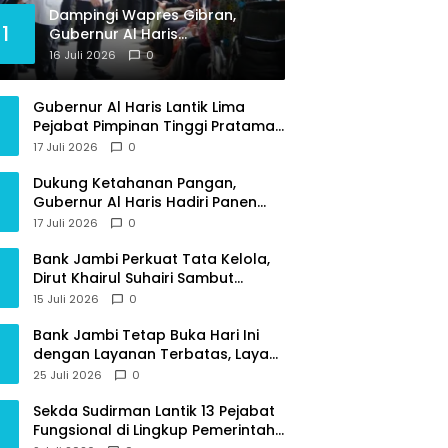
Dampingi Wapres Gibran,
1
Gubernur Al Haris
Perjuangkan MRI Baru dan
16 Juli 2026
0
Tambahan Dokter Spesialis
untuk RSUD Raden Mattaher
Gubernur Al Haris Lantik Lima
Pejabat Pimpinan Tinggi Pratama,
Tekankan Penguatan Kinerja dan
17 Juli 2026
0
Integritas
Dukung Ketahanan Pangan,
Gubernur Al Haris Hadiri Panen
Raya TNI di Kabupaten
17 Juli 2026
0
Tanjungjabung Timur
Bank Jambi Perkuat Tata Kelola,
Dirut Khairul Suhairi Sambut
Sinergi Strategis Bersama BPKP
15 Juli 2026
0
Jambi
Bank Jambi Tetap Buka Hari Ini
dengan Layanan Terbatas, Layani
Penggantian Kartu ATM dan
25 Juli 2026
0
Perubahan PIN
Sekda Sudirman Lantik 13 Pejabat
Fungsional di Lingkup Pemerintah