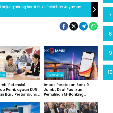
Tanjungjabung Barat Buka Pelatihan Anyaman
7
8
9
10
rial
Advertorial
mbi Potensial
Imbas Peretasan Bank 9
ap Pembiayaan KUR
Jambi, Dirut Pastikan
sin Baru Pertumbuhan
Pemulihan M-Banking
i Daerah
Dilakukan Bertahap