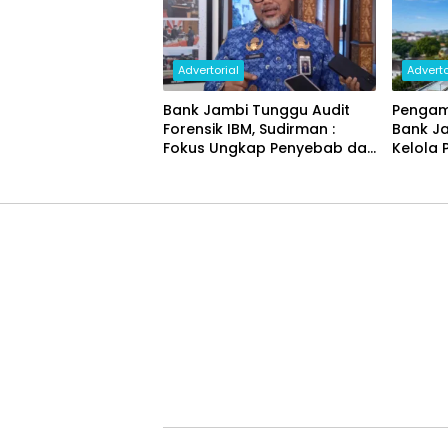
Advertorial
Adverto
Bank Jambi Tunggu Audit
Pengam
Forensik IBM, Sudirman :
Bank J
Fokus Ungkap Penyebab dan
Kelola 
Pulihkan Kerugian Rp144
Miliar