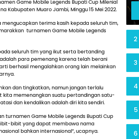
rnamen Game Mobile Legends Bupati Cup Milenial
na Kabupaten Muaro Jambi, Minggu 15 Mei 2022.
 mengucapkan terima kasih kepada seluruh tim,
yemarakkan turnamen Game Mobile Legends
2
da seluruh tim yang ikut serta bertanding
 adalah para pemenang karena telah berani
3
rti berhasil mengalahkan orang lain melainkan
jarnya.
4
ankan dan tingkatkan, namun jangan terlalu
at kita memenangkan suatu pertandingan satu-
tasi dan kendalikan adalah diri kita sendiri.
5
kan turnamen Game Mobile Legends Bupati Cup
 bibit-bibit yang dapat membawa nama
asional bahkan internasional”, ucapnya.
6