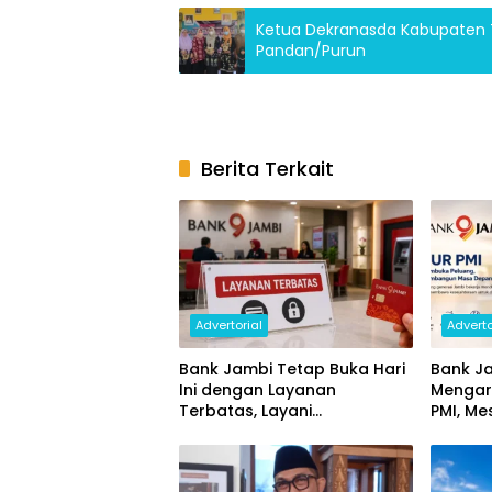
Ketua Dekranasda Kabupaten 
Pandan/Purun
Berita Terkait
Advertorial
Adverto
Bank Jambi Tetap Buka Hari
Bank Ja
Ini dengan Layanan
Mengar
Terbatas, Layani
PMI, Me
Penggantian Kartu ATM dan
Ekonom
Perubahan PIN