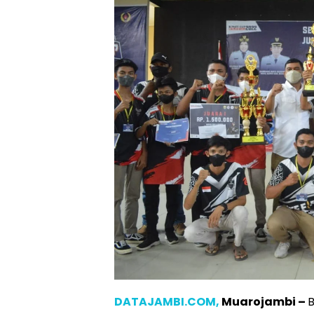
DATAJAMBI.COM,
Muarojambi –
B