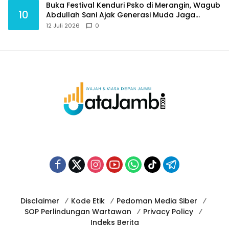
Buka Festival Kenduri Psko di Merangin, Wagub
10
Abdullah Sani Ajak Generasi Muda Jaga
Budaya dan Jauhi Narkoba
12 Juli 2026
0
Disclaimer
Kode Etik
Pedoman Media Siber
SOP Perlindungan Wartawan
Privacy Policy
Indeks Berita