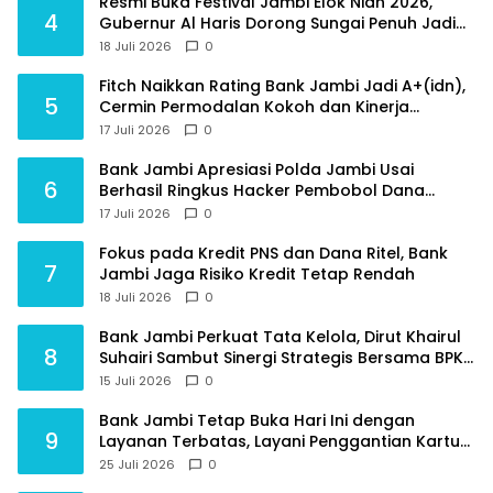
Resmi Buka Festival Jambi Elok Nian 2026,
4
Gubernur Al Haris Dorong Sungai Penuh Jadi
Destinasi Wisata Budaya Unggulan
18 Juli 2026
0
Fitch Naikkan Rating Bank Jambi Jadi A+(idn),
5
Cermin Permodalan Kokoh dan Kinerja
Keuangan Sehat
17 Juli 2026
0
Bank Jambi Apresiasi Polda Jambi Usai
6
Berhasil Ringkus Hacker Pembobol Dana
Nasabah
17 Juli 2026
0
Fokus pada Kredit PNS dan Dana Ritel, Bank
7
Jambi Jaga Risiko Kredit Tetap Rendah
18 Juli 2026
0
Bank Jambi Perkuat Tata Kelola, Dirut Khairul
8
Suhairi Sambut Sinergi Strategis Bersama BPKP
Jambi
15 Juli 2026
0
Bank Jambi Tetap Buka Hari Ini dengan
9
Layanan Terbatas, Layani Penggantian Kartu
ATM dan Perubahan PIN
25 Juli 2026
0