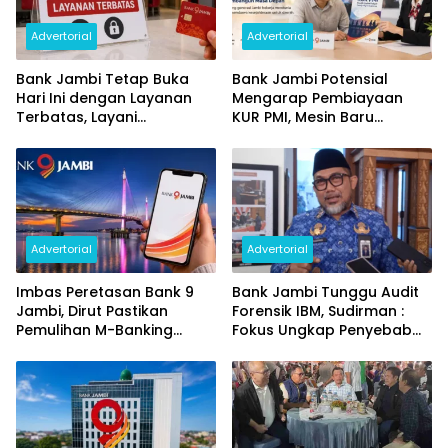
Advertorial
Advertorial
Bank Jambi Tetap Buka
Bank Jambi Potensial
Hari Ini dengan Layanan
Mengarap Pembiayaan
Terbatas, Layani
KUR PMI, Mesin Baru
Penggantian Kartu ATM
Pertumbuhan Ekonomi
dan Perubahan PIN
Daerah
Advertorial
Advertorial
Imbas Peretasan Bank 9
Bank Jambi Tunggu Audit
Jambi, Dirut Pastikan
Forensik IBM, Sudirman :
Pemulihan M-Banking
Fokus Ungkap Penyebab
Dilakukan Bertahap
dan Pulihkan Kerugian
Rp144 Miliar