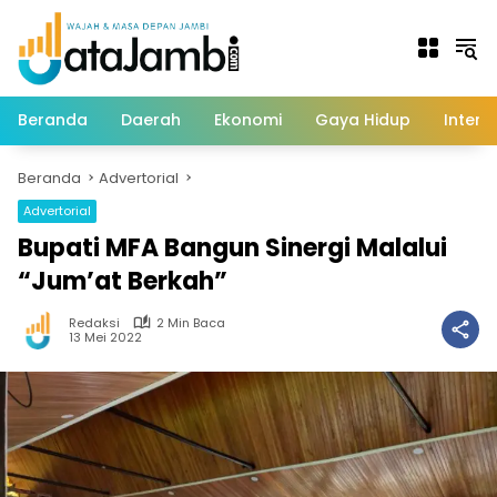
Langsung
ke
konten
Beranda
Daerah
Ekonomi
Gaya Hidup
Intern
Beranda
Advertorial
Advertorial
Bupati MFA Bangun Sinergi Malalui
“Jum’at Berkah”
Redaksi
2 Min Baca
13 Mei 2022