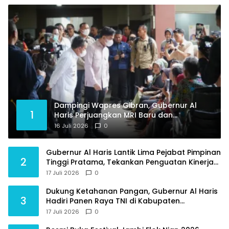
Dampingi Wapres Gibran, Gubernur Al
1
Haris Perjuangkan MRI Baru dan
Tambahan Dokter Spesialis untuk RSUD
16 Juli 2026
0
Raden Mattaher
Gubernur Al Haris Lantik Lima Pejabat Pimpinan
2
Tinggi Pratama, Tekankan Penguatan Kinerja
dan Integritas
17 Juli 2026
0
Dukung Ketahanan Pangan, Gubernur Al Haris
3
Hadiri Panen Raya TNI di Kabupaten
Tanjungjabung Timur
17 Juli 2026
0