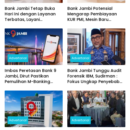
Bank Jambi Tetap Buka
Bank Jambi Potensial
Hari Ini dengan Layanan
Mengarap Pembiayaan
Terbatas, Layani
KUR PMI, Mesin Baru
Penggantian Kartu ATM
Pertumbuhan Ekonomi
dan Perubahan PIN
Daerah
Advertorial
Advertorial
Imbas Peretasan Bank 9
Bank Jambi Tunggu Audit
Jambi, Dirut Pastikan
Forensik IBM, Sudirman :
Pemulihan M-Banking
Fokus Ungkap Penyebab
Dilakukan Bertahap
dan Pulihkan Kerugian
Rp144 Miliar
Advertorial
Advertorial