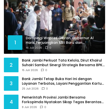
Dampingi Wapres Gibran, Gubernur Al
1
Haris Perjuangkan MRI Baru dan
Tambahan Dokter Spesialis untuk RSUD
16 Juli 2026
0
Raden Mattaher
Bank Jambi Perkuat Tata Kelola, Dirut Khairul
2
Suhairi Sambut Sinergi Strategis Bersama BPKP
Jambi
15 Juli 2026
0
Bank Jambi Tetap Buka Hari Ini dengan
3
Layanan Terbatas, Layani Penggantian Kartu
ATM dan Perubahan PIN
25 Juli 2026
0
Pemerintah Provinsi Jambi Bersama
4
Forkopimda Nyatakan Sikap Tegas Berantas
Geng Motor
8 Juli 2026
0