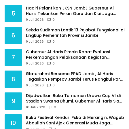
Hadiri Pelantikan JKSN Jambi, Gubernur Al
5
Haris Tekankan Peran Guru dan Kiai Jaga
Moral Generasi Bangsa
9 Juli 2026
0
Sekda Sudirman Lantik 13 Pejabat Fungsional di
6
Lingkup Pemerintah Provinsi Jambi
9 Juli 2026
0
Gubernur Al Haris Pimpin Rapat Evaluasi
7
Perkembangan Pelaksanaan Kegiatan
Pembangunan Triwulan II TA 2026
9 Juli 2026
0
Silaturahmi Bersama PPAD Jambi, Al Haris
8
Tegaskan Pemprov Jambi Terus Rangkul Para
Purnawirawan
9 Juli 2026
0
Dijadwalkan Buka Turnamen Urawa Cup VI di
9
Stadion Swarna Bhumi, Gubernur Al Haris Siap
Berlaga Lawan Tim Urawa
10 Juli 2026
0
Buka Festival Kenduri Psko di Merangin, Wagub
10
Abdullah Sani Ajak Generasi Muda Jaga
Budaya dan Jauhi Narkoba