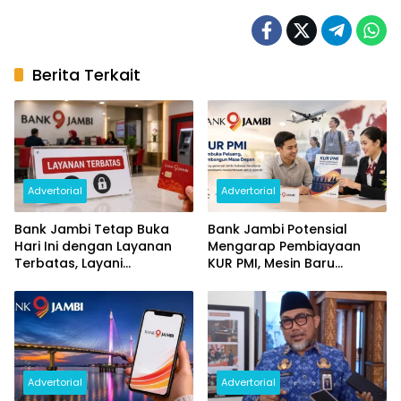
Berita Terkait
Advertorial
Advertorial
Bank Jambi Tetap Buka
Bank Jambi Potensial
Hari Ini dengan Layanan
Mengarap Pembiayaan
Terbatas, Layani
KUR PMI, Mesin Baru
Penggantian Kartu ATM
Pertumbuhan Ekonomi
dan Perubahan PIN
Daerah
Advertorial
Advertorial