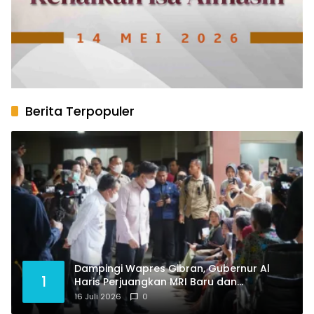
Berita Terpopuler
Dampingi Wapres Gibran, Gubernur Al
1
Haris Perjuangkan MRI Baru dan
Tambahan Dokter Spesialis untuk RSUD
16 Juli 2026
0
Raden Mattaher