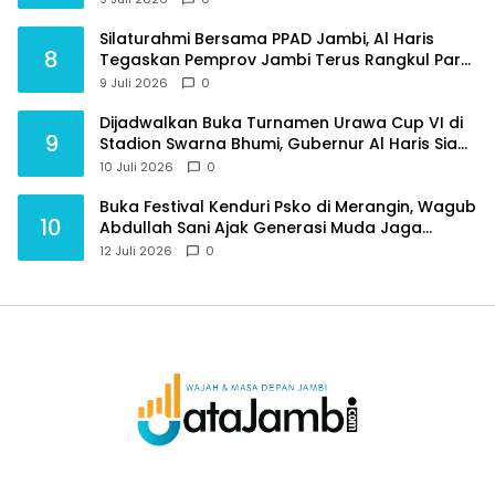
Silaturahmi Bersama PPAD Jambi, Al Haris
8
Tegaskan Pemprov Jambi Terus Rangkul Para
Purnawirawan
9 Juli 2026
0
Dijadwalkan Buka Turnamen Urawa Cup VI di
9
Stadion Swarna Bhumi, Gubernur Al Haris Siap
Berlaga Lawan Tim Urawa
10 Juli 2026
0
Buka Festival Kenduri Psko di Merangin, Wagub
10
Abdullah Sani Ajak Generasi Muda Jaga
Budaya dan Jauhi Narkoba
12 Juli 2026
0