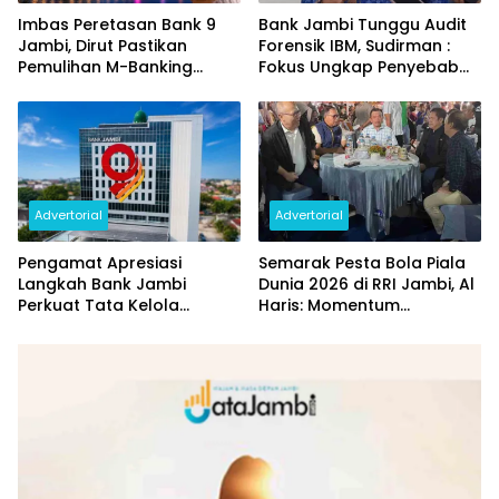
Imbas Peretasan Bank 9
Bank Jambi Tunggu Audit
Jambi, Dirut Pastikan
Forensik IBM, Sudirman :
Pemulihan M-Banking
Fokus Ungkap Penyebab
Dilakukan Bertahap
dan Pulihkan Kerugian
Rp144 Miliar
Advertorial
Advertorial
Pengamat Apresiasi
Semarak Pesta Bola Piala
Langkah Bank Jambi
Dunia 2026 di RRI Jambi, Al
Perkuat Tata Kelola
Haris: Momentum
Penyaluran KUR
Dongkrak Ekonomi Rakyat