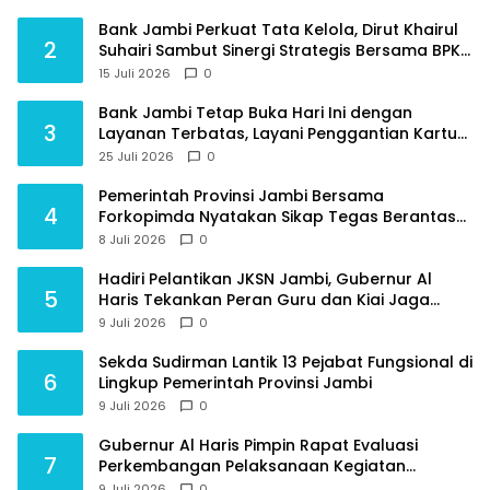
Bank Jambi Perkuat Tata Kelola, Dirut Khairul
2
Suhairi Sambut Sinergi Strategis Bersama BPKP
Jambi
15 Juli 2026
0
Bank Jambi Tetap Buka Hari Ini dengan
3
Layanan Terbatas, Layani Penggantian Kartu
ATM dan Perubahan PIN
25 Juli 2026
0
Pemerintah Provinsi Jambi Bersama
4
Forkopimda Nyatakan Sikap Tegas Berantas
Geng Motor
8 Juli 2026
0
Hadiri Pelantikan JKSN Jambi, Gubernur Al
5
Haris Tekankan Peran Guru dan Kiai Jaga
Moral Generasi Bangsa
9 Juli 2026
0
Sekda Sudirman Lantik 13 Pejabat Fungsional di
6
Lingkup Pemerintah Provinsi Jambi
9 Juli 2026
0
Gubernur Al Haris Pimpin Rapat Evaluasi
7
Perkembangan Pelaksanaan Kegiatan
Pembangunan Triwulan II TA 2026
9 Juli 2026
0