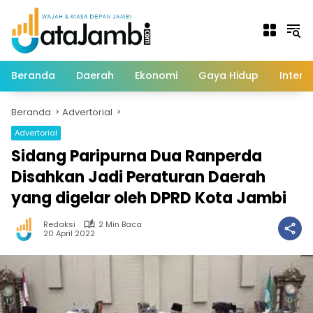
Langsung
ke
konten
Beranda
Daerah
Ekonomi
Gaya Hidup
Intern
Beranda
Advertorial
Advertorial
Sidang Paripurna Dua Ranperda
Disahkan Jadi Peraturan Daerah
yang digelar oleh DPRD Kota Jambi
Redaksi
2 Min Baca
20 April 2022