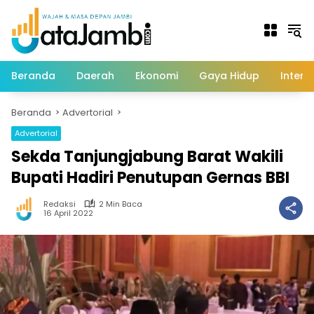
Langsung
ke
konten
Beranda
Daerah
Ekonomi
Gaya Hidup
Intern
Beranda
Advertorial
Advertorial
Sekda Tanjungjabung Barat Wakili
Bupati Hadiri Penutupan Gernas BBI
Redaksi
2 Min Baca
16 April 2022