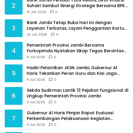
Bank Jambi Perkuat Tata Kelola, Dirut Khairul
2
Suhairi Sambut Sinergi Strategis Bersama BPKP
Jambi
15 Juli 2026
0
Bank Jambi Tetap Buka Hari Ini dengan
3
Layanan Terbatas, Layani Penggantian Kartu
ATM dan Perubahan PIN
25 Juli 2026
0
Pemerintah Provinsi Jambi Bersama
4
Forkopimda Nyatakan Sikap Tegas Berantas
Geng Motor
8 Juli 2026
0
Hadiri Pelantikan JKSN Jambi, Gubernur Al
5
Haris Tekankan Peran Guru dan Kiai Jaga
Moral Generasi Bangsa
9 Juli 2026
0
Sekda Sudirman Lantik 13 Pejabat Fungsional di
6
Lingkup Pemerintah Provinsi Jambi
9 Juli 2026
0
Gubernur Al Haris Pimpin Rapat Evaluasi
7
Perkembangan Pelaksanaan Kegiatan
Pembangunan Triwulan II TA 2026
9 Juli 2026
0