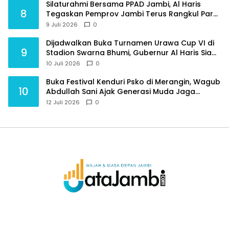
Silaturahmi Bersama PPAD Jambi, Al Haris
8
Tegaskan Pemprov Jambi Terus Rangkul Para
Purnawirawan
9 Juli 2026
0
Dijadwalkan Buka Turnamen Urawa Cup VI di
9
Stadion Swarna Bhumi, Gubernur Al Haris Siap
Berlaga Lawan Tim Urawa
10 Juli 2026
0
Buka Festival Kenduri Psko di Merangin, Wagub
10
Abdullah Sani Ajak Generasi Muda Jaga
Budaya dan Jauhi Narkoba
12 Juli 2026
0