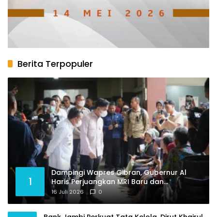
Berita Terpopuler
Dampingi Wapres Gibran, Gubernur Al
1
Haris Perjuangkan MRI Baru dan
Tambahan Dokter Spesialis untuk RSUD
16 Juli 2026
0
Raden Mattaher