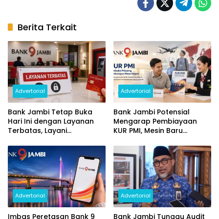
Berita Terkait
Advertorial
Advertorial
Bank Jambi Tetap Buka
Bank Jambi Potensial
Hari Ini dengan Layanan
Mengarap Pembiayaan
Terbatas, Layani
KUR PMI, Mesin Baru
Penggantian Kartu ATM
Pertumbuhan Ekonomi
dan Perubahan PIN
Daerah
Advertorial
Advertorial
Imbas Peretasan Bank 9
Bank Jambi Tunggu Audit