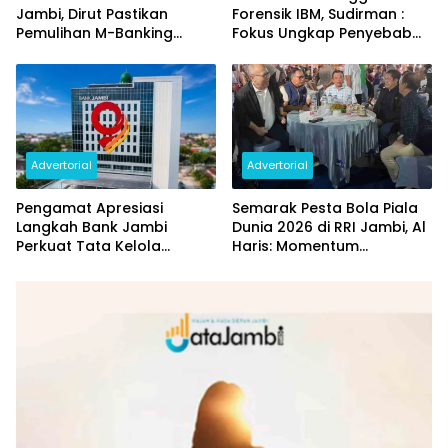
Jambi, Dirut Pastikan
Forensik IBM, Sudirman :
Pemulihan M-Banking
Fokus Ungkap Penyebab
Dilakukan Bertahap
dan Pulihkan Kerugian
Rp144 Miliar
Advertorial
Advertorial
Pengamat Apresiasi
Semarak Pesta Bola Piala
Langkah Bank Jambi
Dunia 2026 di RRI Jambi, Al
Perkuat Tata Kelola
Haris: Momentum
Penyaluran KUR
Dongkrak Ekonomi Rakyat