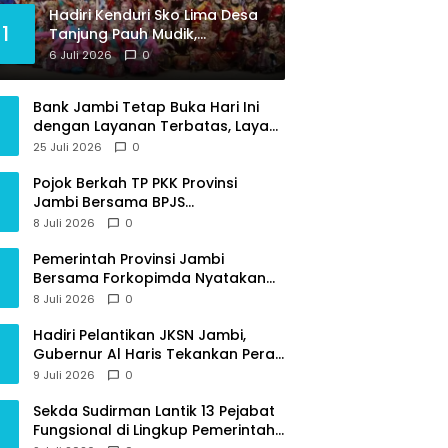
Hadiri Kenduri Sko Lima Desa
1
Tanjung Pauh Mudik,
Gubernur Al Haris Apresiasi
6 Juli 2026
0
Tradisi jadi Pemersatu dan
Dorong Perbaikan Sarana
Bank Jambi Tetap Buka Hari Ini
Desa
dengan Layanan Terbatas, Layani
Penggantian Kartu ATM dan
25 Juli 2026
0
Perubahan PIN
Pojok Berkah TP PKK Provinsi
Jambi Bersama BPJS
Ketenagakerjaan Beri Edukasi
8 Juli 2026
0
Perlindungan Sosial bagi
Masyarakat
Pemerintah Provinsi Jambi
Bersama Forkopimda Nyatakan
Sikap Tegas Berantas Geng Motor
8 Juli 2026
0
Hadiri Pelantikan JKSN Jambi,
Gubernur Al Haris Tekankan Peran
Guru dan Kiai Jaga Moral
9 Juli 2026
0
Generasi Bangsa
Sekda Sudirman Lantik 13 Pejabat
Fungsional di Lingkup Pemerintah