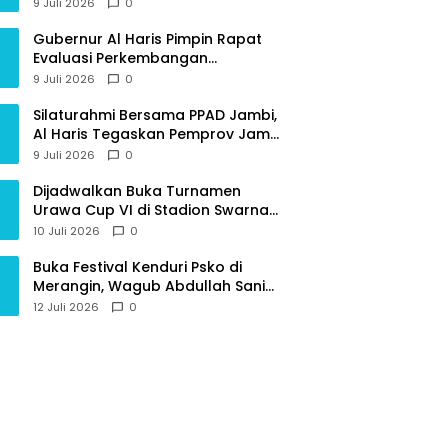
Provinsi Jambi
9 Juli 2026
0
Gubernur Al Haris Pimpin Rapat
Evaluasi Perkembangan
Pelaksanaan Kegiatan
9 Juli 2026
0
Pembangunan Triwulan II TA 2026
Silaturahmi Bersama PPAD Jambi,
Al Haris Tegaskan Pemprov Jambi
Terus Rangkul Para Purnawirawan
9 Juli 2026
0
Dijadwalkan Buka Turnamen
Urawa Cup VI di Stadion Swarna
Bhumi, Gubernur Al Haris Siap
10 Juli 2026
0
Berlaga Lawan Tim Urawa
Buka Festival Kenduri Psko di
Merangin, Wagub Abdullah Sani
Ajak Generasi Muda Jaga Budaya
12 Juli 2026
0
dan Jauhi Narkoba