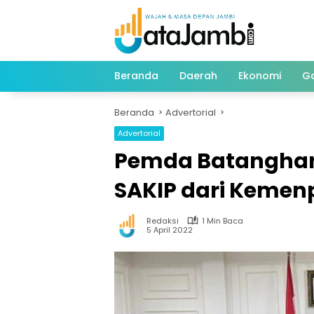
Langsung
ke
konten
Beranda
Daerah
Ekonomi
G
Beranda
Advertorial
Advertorial
Pemda Batanghari
SAKIP dari Kemen
Redaksi
1 Min Baca
5 April 2022