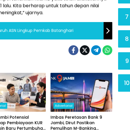
lalu. Kita berharap untuk tahun depan nilai
eningkat,” ujarnya.
7
luruh ASN Lingkup Pemkab Batanghari
8
9
10
rial
Advertorial
mbi Potensial
Imbas Peretasan Bank 9
ap Pembiayaan KUR
Jambi, Dirut Pastikan
sin Baru Pertumbuhan
Pemulihan M-Banking