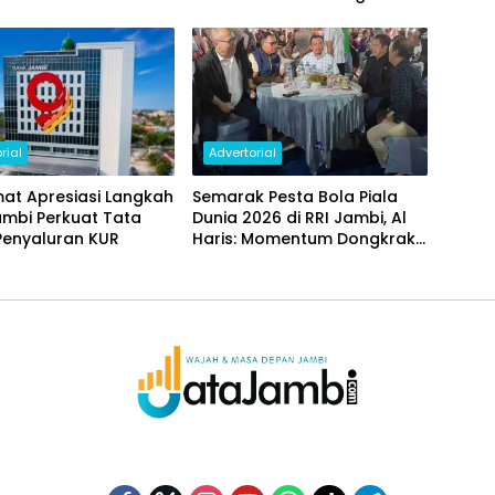
i Daerah
Dilakukan Bertahap
rial
Advertorial
at Apresiasi Langkah
Semarak Pesta Bola Piala
ambi Perkuat Tata
Dunia 2026 di RRI Jambi, Al
Penyaluran KUR
Haris: Momentum Dongkrak
Ekonomi Rakyat