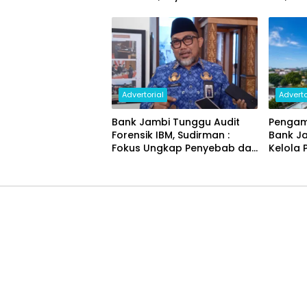
Penggantian Kartu ATM dan
Ekonom
Perubahan PIN
Advertorial
Adverto
Bank Jambi Tunggu Audit
Pengam
Forensik IBM, Sudirman :
Bank J
Fokus Ungkap Penyebab dan
Kelola 
Pulihkan Kerugian Rp144
Miliar