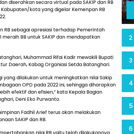
n diserahkan secara virtual pada SAKIP dan RB
n Kabupaten/kota yang digelar Kemenpan RB
22.
n RB sebagai apresiasi terhadap Pemerintah
2
l meraih BB untuk SAKIP dan mendapatkan
Batanghari, Muhammad Rifai Kadir mewakili Bupati
3
ektur Daerah, Kabag Organiasi Setda Batanghari.
gi yang dilakukan untuk meningkatkan nilai Sakip
4
lembagaan OPD pada 2022 ini, sehingga diharapkan
bih efektif dan efisien,” kata Kepala Bagian
ghari, Deni Eko Purwanto.
5
pinan Fadhil Arief terus akan melakukan
naan SAKIP dan RB.
6
mpertahankan nilai RB yaitu telah dilakukannya