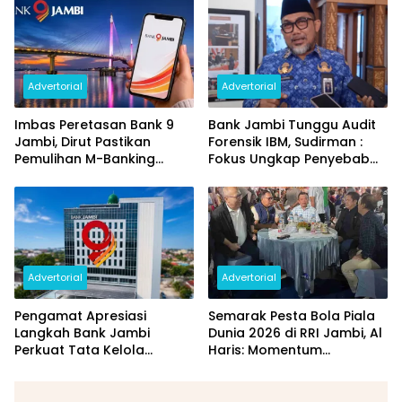
dan Perubahan PIN
Daerah
Advertorial
Advertorial
Imbas Peretasan Bank 9
Bank Jambi Tunggu Audit
Jambi, Dirut Pastikan
Forensik IBM, Sudirman :
Pemulihan M-Banking
Fokus Ungkap Penyebab
Dilakukan Bertahap
dan Pulihkan Kerugian
Rp144 Miliar
Advertorial
Advertorial
Pengamat Apresiasi
Semarak Pesta Bola Piala
Langkah Bank Jambi
Dunia 2026 di RRI Jambi, Al
Perkuat Tata Kelola
Haris: Momentum
Penyaluran KUR
Dongkrak Ekonomi Rakyat