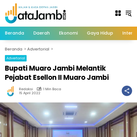
Langsung
ke
konten
Beranda
Daerah
Ekonomi
Gaya Hidup
Intern
Beranda
Advertorial
Advertorial
Bupati Muaro Jambi Melantik
Pejabat Esellon II Muaro Jambi
Redaksi
1 Min Baca
15 April 2022