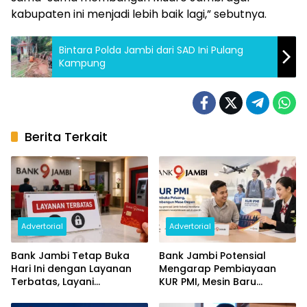
kabupaten ini menjadi lebih baik lagi,” sebutnya.
Bintara Polda Jambi dari SAD Ini Pulang
Kampung
Berita Terkait
Advertorial
Advertorial
Bank Jambi Tetap Buka
Bank Jambi Potensial
Hari Ini dengan Layanan
Mengarap Pembiayaan
Terbatas, Layani
KUR PMI, Mesin Baru
Penggantian Kartu ATM
Pertumbuhan Ekonomi