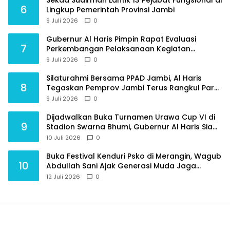
Sekda Sudirman Lantik 13 Pejabat Fungsional di
6
Lingkup Pemerintah Provinsi Jambi
9 Juli 2026
0
Gubernur Al Haris Pimpin Rapat Evaluasi
7
Perkembangan Pelaksanaan Kegiatan
Pembangunan Triwulan II TA 2026
9 Juli 2026
0
Silaturahmi Bersama PPAD Jambi, Al Haris
8
Tegaskan Pemprov Jambi Terus Rangkul Para
Purnawirawan
9 Juli 2026
0
Dijadwalkan Buka Turnamen Urawa Cup VI di
9
Stadion Swarna Bhumi, Gubernur Al Haris Siap
Berlaga Lawan Tim Urawa
10 Juli 2026
0
Buka Festival Kenduri Psko di Merangin, Wagub
10
Abdullah Sani Ajak Generasi Muda Jaga
Budaya dan Jauhi Narkoba
12 Juli 2026
0