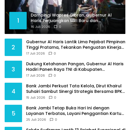
Dampingi Wapres Gibran, Gubernur Al
1
Haris Perjuangkan MRI Baru dan
Tambahan Dokter Spesialis untuk RSUD
16 Juli 2026
0
Raden Mattaher
Gubernur Al Haris Lantik Lima Pejabat Pimpinan
2
Tinggi Pratama, Tekankan Penguatan Kinerja
dan Integritas
17 Juli 2026
0
Dukung Ketahanan Pangan, Gubernur Al Haris
3
Hadiri Panen Raya TNI di Kabupaten
Tanjungjabung Timur
17 Juli 2026
0
Bank Jambi Perkuat Tata Kelola, Dirut Khairul
4
Suhairi Sambut Sinergi Strategis Bersama BPKP
Jambi
15 Juli 2026
0
Bank Jambi Tetap Buka Hari Ini dengan
5
Layanan Terbatas, Layani Penggantian Kartu
ATM dan Perubahan PIN
25 Juli 2026
0