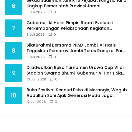
Sekda Sudirman Lantik 13 Pejabat Fungsional di
6
Lingkup Pemerintah Provinsi Jambi
9 Juli 2026
0
Gubernur Al Haris Pimpin Rapat Evaluasi
7
Perkembangan Pelaksanaan Kegiatan
Pembangunan Triwulan II TA 2026
9 Juli 2026
0
Silaturahmi Bersama PPAD Jambi, Al Haris
8
Tegaskan Pemprov Jambi Terus Rangkul Para
Purnawirawan
9 Juli 2026
0
Dijadwalkan Buka Turnamen Urawa Cup VI di
9
Stadion Swarna Bhumi, Gubernur Al Haris Siap
Berlaga Lawan Tim Urawa
10 Juli 2026
0
Buka Festival Kenduri Psko di Merangin, Wagub
10
Abdullah Sani Ajak Generasi Muda Jaga
Budaya dan Jauhi Narkoba
12 Juli 2026
0