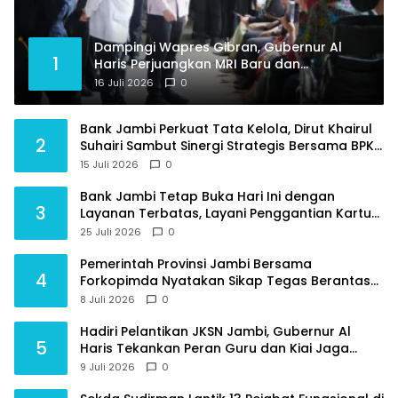
Dampingi Wapres Gibran, Gubernur Al
1
Haris Perjuangkan MRI Baru dan
Tambahan Dokter Spesialis untuk RSUD
16 Juli 2026
0
Raden Mattaher
Bank Jambi Perkuat Tata Kelola, Dirut Khairul
2
Suhairi Sambut Sinergi Strategis Bersama BPKP
Jambi
15 Juli 2026
0
Bank Jambi Tetap Buka Hari Ini dengan
3
Layanan Terbatas, Layani Penggantian Kartu
ATM dan Perubahan PIN
25 Juli 2026
0
Pemerintah Provinsi Jambi Bersama
4
Forkopimda Nyatakan Sikap Tegas Berantas
Geng Motor
8 Juli 2026
0
Hadiri Pelantikan JKSN Jambi, Gubernur Al
5
Haris Tekankan Peran Guru dan Kiai Jaga
Moral Generasi Bangsa
9 Juli 2026
0