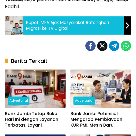
Fadhil.
Bupati MFA Ajak Masyarakat Batanghari
Migrasi ke TV Digital
Berita Terkait
Advertorial
Advertorial
Bank Jambi Tetap Buka
Bank Jambi Potensial
Hari Ini dengan Layanan
Mengarap Pembiayaan
Terbatas, Layani
KUR PMI, Mesin Baru
Penggantian Kartu ATM
Pertumbuhan Ekonomi