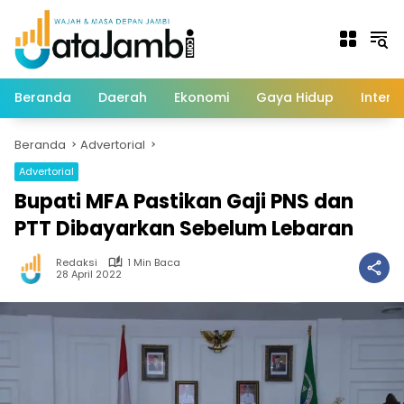
Langsung
ke
konten
Beranda
Daerah
Ekonomi
Gaya Hidup
Intern
Beranda
Advertorial
Advertorial
Bupati MFA Pastikan Gaji PNS dan
PTT Dibayarkan Sebelum Lebaran
Redaksi
1 Min Baca
28 April 2022