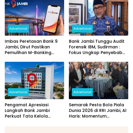
dan Perubahan PIN
Daerah
Advertorial
Advertorial
Imbas Peretasan Bank 9
Bank Jambi Tunggu Audit
Jambi, Dirut Pastikan
Forensik IBM, Sudirman :
Pemulihan M-Banking
Fokus Ungkap Penyebab
Dilakukan Bertahap
dan Pulihkan Kerugian
Rp144 Miliar
Advertorial
Advertorial
Pengamat Apresiasi
Semarak Pesta Bola Piala
Langkah Bank Jambi
Dunia 2026 di RRI Jambi, Al
Perkuat Tata Kelola
Haris: Momentum
Penyaluran KUR
Dongkrak Ekonomi Rakyat