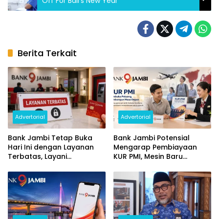
Off For Bali’s New Year
Berita Terkait
Advertorial
Advertorial
Bank Jambi Tetap Buka
Bank Jambi Potensial
Hari Ini dengan Layanan
Mengarap Pembiayaan
Terbatas, Layani
KUR PMI, Mesin Baru
Penggantian Kartu ATM
Pertumbuhan Ekonomi
dan Perubahan PIN
Daerah