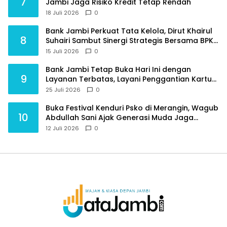
7
Jambi Jaga Risiko Kredit Tetap Rendah
18 Juli 2026
0
Bank Jambi Perkuat Tata Kelola, Dirut Khairul
8
Suhairi Sambut Sinergi Strategis Bersama BPKP
Jambi
15 Juli 2026
0
Bank Jambi Tetap Buka Hari Ini dengan
9
Layanan Terbatas, Layani Penggantian Kartu
ATM dan Perubahan PIN
25 Juli 2026
0
Buka Festival Kenduri Psko di Merangin, Wagub
10
Abdullah Sani Ajak Generasi Muda Jaga
Budaya dan Jauhi Narkoba
12 Juli 2026
0