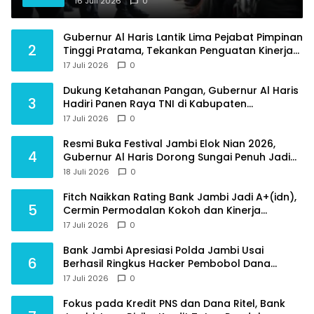
16 Juli 2026
0
Raden Mattaher
Gubernur Al Haris Lantik Lima Pejabat Pimpinan
2
Tinggi Pratama, Tekankan Penguatan Kinerja
dan Integritas
17 Juli 2026
0
Dukung Ketahanan Pangan, Gubernur Al Haris
3
Hadiri Panen Raya TNI di Kabupaten
Tanjungjabung Timur
17 Juli 2026
0
Resmi Buka Festival Jambi Elok Nian 2026,
4
Gubernur Al Haris Dorong Sungai Penuh Jadi
Destinasi Wisata Budaya Unggulan
18 Juli 2026
0
Fitch Naikkan Rating Bank Jambi Jadi A+(idn),
5
Cermin Permodalan Kokoh dan Kinerja
Keuangan Sehat
17 Juli 2026
0
Bank Jambi Apresiasi Polda Jambi Usai
6
Berhasil Ringkus Hacker Pembobol Dana
Nasabah
17 Juli 2026
0
Fokus pada Kredit PNS dan Dana Ritel, Bank