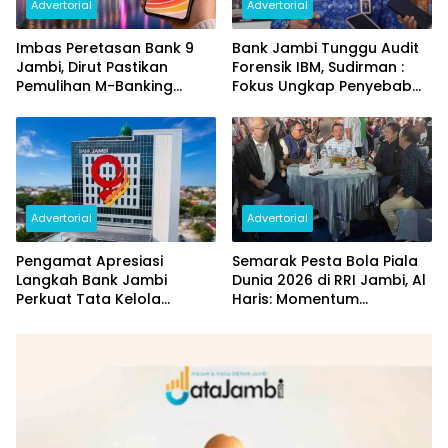
Advertorial
Advertorial
Imbas Peretasan Bank 9
Bank Jambi Tunggu Audit
Jambi, Dirut Pastikan
Forensik IBM, Sudirman :
Pemulihan M-Banking
Fokus Ungkap Penyebab
Dilakukan Bertahap
dan Pulihkan Kerugian
Rp144 Miliar
Advertorial
Advertorial
Pengamat Apresiasi
Semarak Pesta Bola Piala
Langkah Bank Jambi
Dunia 2026 di RRI Jambi, Al
Perkuat Tata Kelola
Haris: Momentum
Penyaluran KUR
Dongkrak Ekonomi Rakyat