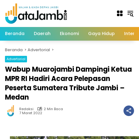
Langsung
ke
konten
Beranda
Daerah
Ekonomi
Gaya Hidup
Intern
Beranda
Advertorial
Advertorial
Wabup Muarojambi Dampingi Ketua
MPR RI Hadiri Acara Pelepasan
Peserta Sumatera Tribute Jambi –
Medan
Redaksi
2 Min Baca
7 Maret 2022