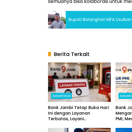
semuanya bisa kolaborasi untuk men
Bupati Batanghari MFA Usulkan
Berita Terkait
Advertorial
Adverto
Bank Jambi Tetap Buka Hari
Bank Ja
Ini dengan Layanan
Mengar
Terbatas, Layani
PMI, Me
Penggantian Kartu ATM dan
Ekonom
Perubahan PIN