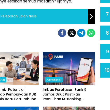
yelesaikan semua masalah,” ujarnya.
7
 Pelebaran Jalan Ness
8
9
10
rial
Advertorial
mbi Potensial
Imbas Peretasan Bank 9
ap Pembiayaan KUR
Jambi, Dirut Pastikan
sin Baru Pertumbuhan
Pemulihan M-Banking
i Daerah
Dilakukan Bertahap