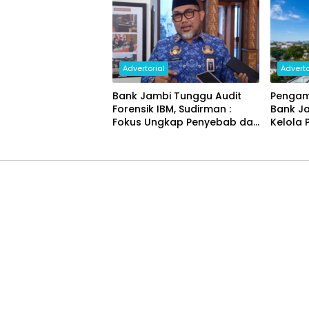
Advertorial
Adverto
Bank Jambi Tunggu Audit
Pengam
Forensik IBM, Sudirman :
Bank J
Fokus Ungkap Penyebab dan
Kelola 
Pulihkan Kerugian Rp144
Miliar