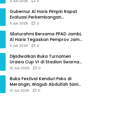
Provinsi Jambi
9 Juli 2026
0
Gubernur Al Haris Pimpin Rapat
Evaluasi Perkembangan
Pelaksanaan Kegiatan
9 Juli 2026
0
Pembangunan Triwulan II TA 2026
Silaturahmi Bersama PPAD Jambi,
Al Haris Tegaskan Pemprov Jambi
Terus Rangkul Para Purnawirawan
9 Juli 2026
0
Dijadwalkan Buka Turnamen
Urawa Cup VI di Stadion Swarna
Bhumi, Gubernur Al Haris Siap
10 Juli 2026
0
Berlaga Lawan Tim Urawa
Buka Festival Kenduri Psko di
Merangin, Wagub Abdullah Sani
Ajak Generasi Muda Jaga Budaya
12 Juli 2026
0
dan Jauhi Narkoba