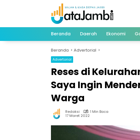
Langsung
ke
konten
Beranda
Daerah
Ekonomi
G
Beranda
Advertorial
Advertorial
Reses di Keluraha
Saya Ingin Mende
Warga
Redaksi
1 Min Baca
17 Maret 2022