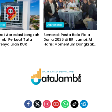
rial
Advertorial
at Apresiasi Langkah
Semarak Pesta Bola Piala
ambi Perkuat Tata
Dunia 2026 di RRI Jambi, Al
Penyaluran KUR
Haris: Momentum Dongkrak
Ekonomi Rakyat