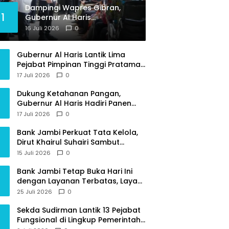
Dampingi Wapres Gibran,
1
Gubernur Al Haris
Perjuangkan MRI Baru dan
16 Juli 2026
0
Tambahan Dokter Spesialis
untuk RSUD Raden Mattaher
Gubernur Al Haris Lantik Lima
Pejabat Pimpinan Tinggi Pratama,
Tekankan Penguatan Kinerja dan
17 Juli 2026
0
Integritas
Dukung Ketahanan Pangan,
Gubernur Al Haris Hadiri Panen
Raya TNI di Kabupaten
17 Juli 2026
0
Tanjungjabung Timur
Bank Jambi Perkuat Tata Kelola,
Dirut Khairul Suhairi Sambut
Sinergi Strategis Bersama BPKP
15 Juli 2026
0
Jambi
Bank Jambi Tetap Buka Hari Ini
dengan Layanan Terbatas, Layani
Penggantian Kartu ATM dan
25 Juli 2026
0
Perubahan PIN
Sekda Sudirman Lantik 13 Pejabat
Fungsional di Lingkup Pemerintah