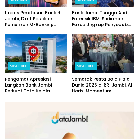
Imbas Peretasan Bank 9
Bank Jambi Tunggu Audit
Jambi, Dirut Pastikan
Forensik IBM, Sudirman :
Pemulihan M-Banking
Fokus Ungkap Penyebab
Dilakukan Bertahap
dan Pulihkan Kerugian
Rp144 Miliar
Advertorial
Advertorial
Pengamat Apresiasi
Semarak Pesta Bola Piala
Langkah Bank Jambi
Dunia 2026 di RRI Jambi, Al
Perkuat Tata Kelola
Haris: Momentum
Penyaluran KUR
Dongkrak Ekonomi Rakyat