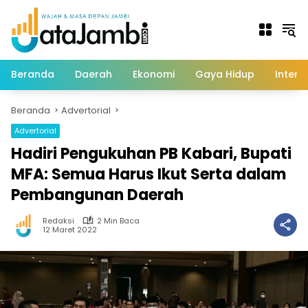
Langsung
ke
konten
Beranda
Daerah
Ekonomi
Gaya Hidup
Intern
Beranda
Advertorial
Advertorial
Hadiri Pengukuhan PB Kabari, Bupati
MFA: Semua Harus Ikut Serta dalam
Pembangunan Daerah
Redaksi
2 Min Baca
12 Maret 2022