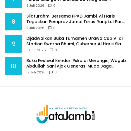
Pembangunan Triwulan II TA 2026
9 Juli 2026
0
Silaturahmi Bersama PPAD Jambi, Al Haris
8
Tegaskan Pemprov Jambi Terus Rangkul Para
Purnawirawan
9 Juli 2026
0
Dijadwalkan Buka Turnamen Urawa Cup VI di
9
Stadion Swarna Bhumi, Gubernur Al Haris Siap
Berlaga Lawan Tim Urawa
10 Juli 2026
0
Buka Festival Kenduri Psko di Merangin, Wagub
10
Abdullah Sani Ajak Generasi Muda Jaga
Budaya dan Jauhi Narkoba
12 Juli 2026
0