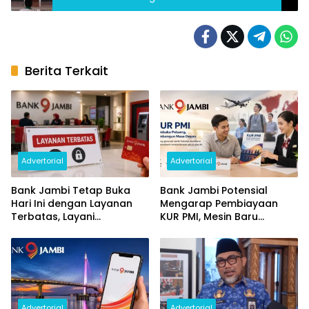
Berita Terkait
Advertorial
Advertorial
Bank Jambi Tetap Buka
Bank Jambi Potensial
Hari Ini dengan Layanan
Mengarap Pembiayaan
Terbatas, Layani
KUR PMI, Mesin Baru
Penggantian Kartu ATM
Pertumbuhan Ekonomi
dan Perubahan PIN
Daerah
Advertorial
Advertorial