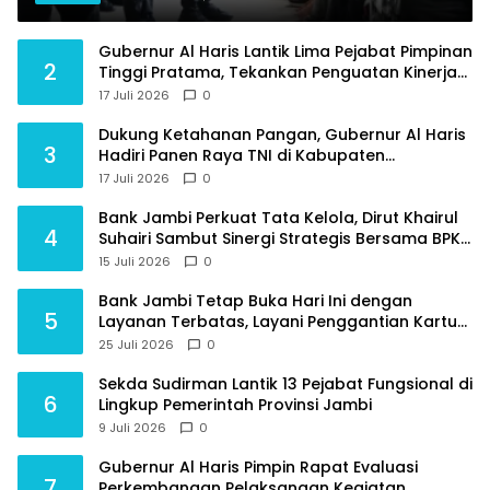
Raden Mattaher
Gubernur Al Haris Lantik Lima Pejabat Pimpinan
2
Tinggi Pratama, Tekankan Penguatan Kinerja
dan Integritas
17 Juli 2026
0
Dukung Ketahanan Pangan, Gubernur Al Haris
3
Hadiri Panen Raya TNI di Kabupaten
Tanjungjabung Timur
17 Juli 2026
0
Bank Jambi Perkuat Tata Kelola, Dirut Khairul
4
Suhairi Sambut Sinergi Strategis Bersama BPKP
Jambi
15 Juli 2026
0
Bank Jambi Tetap Buka Hari Ini dengan
5
Layanan Terbatas, Layani Penggantian Kartu
ATM dan Perubahan PIN
25 Juli 2026
0
Sekda Sudirman Lantik 13 Pejabat Fungsional di
6
Lingkup Pemerintah Provinsi Jambi
9 Juli 2026
0
Gubernur Al Haris Pimpin Rapat Evaluasi
7
Perkembangan Pelaksanaan Kegiatan