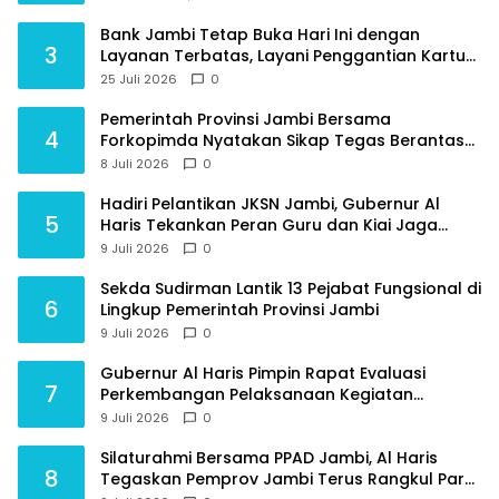
Bank Jambi Tetap Buka Hari Ini dengan
3
Layanan Terbatas, Layani Penggantian Kartu
ATM dan Perubahan PIN
25 Juli 2026
0
Pemerintah Provinsi Jambi Bersama
4
Forkopimda Nyatakan Sikap Tegas Berantas
Geng Motor
8 Juli 2026
0
Hadiri Pelantikan JKSN Jambi, Gubernur Al
5
Haris Tekankan Peran Guru dan Kiai Jaga
Moral Generasi Bangsa
9 Juli 2026
0
Sekda Sudirman Lantik 13 Pejabat Fungsional di
6
Lingkup Pemerintah Provinsi Jambi
9 Juli 2026
0
Gubernur Al Haris Pimpin Rapat Evaluasi
7
Perkembangan Pelaksanaan Kegiatan
Pembangunan Triwulan II TA 2026
9 Juli 2026
0
Silaturahmi Bersama PPAD Jambi, Al Haris
8
Tegaskan Pemprov Jambi Terus Rangkul Para