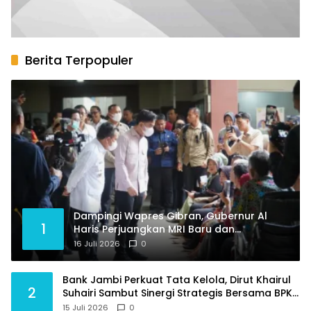
Berita Terpopuler
Dampingi Wapres Gibran, Gubernur Al
1
Haris Perjuangkan MRI Baru dan
Tambahan Dokter Spesialis untuk RSUD
16 Juli 2026
0
Raden Mattaher
Bank Jambi Perkuat Tata Kelola, Dirut Khairul
2
Suhairi Sambut Sinergi Strategis Bersama BPKP
Jambi
15 Juli 2026
0