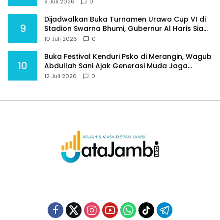
Purnawirawan
9 Juli 2026
0
Dijadwalkan Buka Turnamen Urawa Cup VI di
9
Stadion Swarna Bhumi, Gubernur Al Haris Siap
Berlaga Lawan Tim Urawa
10 Juli 2026
0
Buka Festival Kenduri Psko di Merangin, Wagub
10
Abdullah Sani Ajak Generasi Muda Jaga
Budaya dan Jauhi Narkoba
12 Juli 2026
0