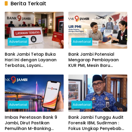
Berita Terkait
Advertorial
Advertorial
Bank Jambi Tetap Buka
Bank Jambi Potensial
Hari Ini dengan Layanan
Mengarap Pembiayaan
Terbatas, Layani
KUR PMI, Mesin Baru
Penggantian Kartu ATM
Pertumbuhan Ekonomi
dan Perubahan PIN
Daerah
Advertorial
Advertorial
Imbas Peretasan Bank 9
Bank Jambi Tunggu Audit
Jambi, Dirut Pastikan
Forensik IBM, Sudirman :
Pemulihan M-Banking
Fokus Ungkap Penyebab