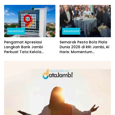
Dilakukan Bertahap
dan Pulihkan Kerugian
Rp144 Miliar
Advertorial
Advertorial
Pengamat Apresiasi
Semarak Pesta Bola Piala
Langkah Bank Jambi
Dunia 2026 di RRI Jambi, Al
Perkuat Tata Kelola
Haris: Momentum
Penyaluran KUR
Dongkrak Ekonomi Rakyat