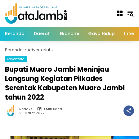
Langsung
ke
konten
Beranda
Daerah
Ekonomi
Gaya Hidup
Intern
Beranda
Advertorial
Advertorial
Bupati Muaro Jambi Meninjau
Langsung Kegiatan Pilkades
Serentak Kabupaten Muaro Jambi
tahun 2022
Redaksi
1 Min Baca
28 Maret 2022