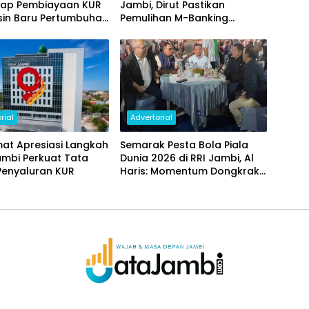
ap Pembiayaan KUR
Jambi, Dirut Pastikan
sin Baru Pertumbuhan
Pemulihan M-Banking
i Daerah
Dilakukan Bertahap
rial
Advertorial
at Apresiasi Langkah
Semarak Pesta Bola Piala
ambi Perkuat Tata
Dunia 2026 di RRI Jambi, Al
Penyaluran KUR
Haris: Momentum Dongkrak
Ekonomi Rakyat