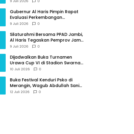
Provinsi Jambi
9 Juli 2026
0
Gubernur Al Haris Pimpin Rapat
Evaluasi Perkembangan
Pelaksanaan Kegiatan
9 Juli 2026
0
Pembangunan Triwulan II TA 2026
Silaturahmi Bersama PPAD Jambi,
Al Haris Tegaskan Pemprov Jambi
Terus Rangkul Para Purnawirawan
9 Juli 2026
0
Dijadwalkan Buka Turnamen
Urawa Cup VI di Stadion Swarna
Bhumi, Gubernur Al Haris Siap
10 Juli 2026
0
Berlaga Lawan Tim Urawa
Buka Festival Kenduri Psko di
Merangin, Wagub Abdullah Sani
Ajak Generasi Muda Jaga Budaya
12 Juli 2026
0
dan Jauhi Narkoba