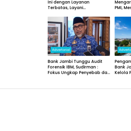
Ini dengan Layanan
Mengar
Terbatas, Layani
PMI, Me
Penggantian Kartu ATM dan
Ekonom
Perubahan PIN
Advertorial
Adverto
Bank Jambi Tunggu Audit
Pengam
Forensik IBM, Sudirman :
Bank J
Fokus Ungkap Penyebab dan
Kelola 
Pulihkan Kerugian Rp144
Miliar