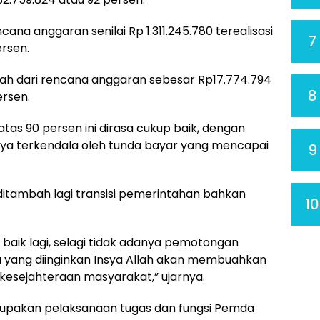
cana anggaran senilai Rp 1.311.245.780 terealisasi
7
ersen.
h dari rencana anggaran sebesar Rp17.774.794
8
ersen.
diatas 90 persen ini dirasa cukup baik, dengan
ya terkendala oleh tunda bayar yang mencapai
9
ditambah lagi transisi pemerintahan bahkan
10
baik lagi, selagi tidak adanya pemotongan
u yang diinginkan Insya Allah akan membuahkan
 kesejahteraan masyarakat,” ujarnya.
erupakan pelaksanaan tugas dan fungsi Pemda