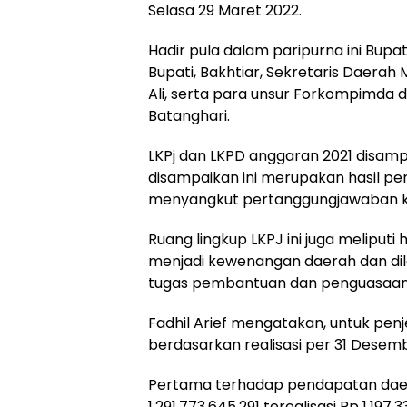
Selasa 29 Maret 2022.
Hadir pula dalam paripurna ini Bupa
Bupati, Bakhtiar, Sekretaris Dae
Ali, serta para unsur Forkompimda
Batanghari.
LKPj dan LKPD anggaran 2021 disam
disampaikan ini merupakan hasil p
menyangkut pertanggungjawaban ki
Ruang lingkup LKPJ ini juga meliput
menjadi kewenangan daerah dan di
tugas pembantuan dan penguasaan
Fadhil Arief mengatakan, untuk penj
berdasarkan realisasi per 31 Desemb
Pertama terhadap pendapatan daera
1.291.773.645.291 terealisasi Rp 1.197