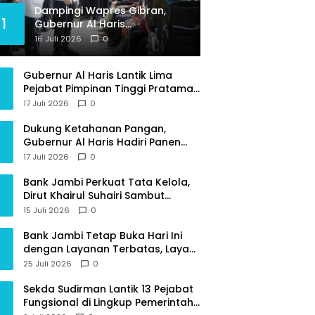
Dampingi Wapres Gibran,
1
Gubernur Al Haris
Perjuangkan MRI Baru dan
16 Juli 2026
0
Tambahan Dokter Spesialis
untuk RSUD Raden Mattaher
Gubernur Al Haris Lantik Lima
Pejabat Pimpinan Tinggi Pratama,
Tekankan Penguatan Kinerja dan
17 Juli 2026
0
Integritas
Dukung Ketahanan Pangan,
Gubernur Al Haris Hadiri Panen
Raya TNI di Kabupaten
17 Juli 2026
0
Tanjungjabung Timur
Bank Jambi Perkuat Tata Kelola,
Dirut Khairul Suhairi Sambut
Sinergi Strategis Bersama BPKP
15 Juli 2026
0
Jambi
Bank Jambi Tetap Buka Hari Ini
dengan Layanan Terbatas, Layani
Penggantian Kartu ATM dan
25 Juli 2026
0
Perubahan PIN
Sekda Sudirman Lantik 13 Pejabat
Fungsional di Lingkup Pemerintah