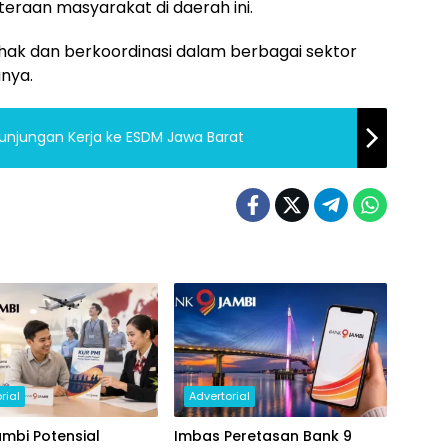
eraan masyarakat di daerah ini.
ihak dan berkoordinasi dalam berbagai sektor
nya.
 Kunjungan Kerja ke ESDM Jawa Barat
rial
Advertorial
mbi Potensial
Imbas Peretasan Bank 9