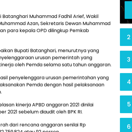
ti Batanghari Muhammad Fadhil Arief, Wakil
rah Muhammad Azan, Sekretaris Dewan Muhammad
 dan para kepala OPD dilingkup Pemkab
2
paikan Bupati Batanghari, menurutnya yang
enyelenggaraan urusan pemerintah yang
3
nerja oleh Pemda selama satu tahun anggaran.
i hasil penyelenggara urusan pemerintahan yang
4
laksanakan Pemda dengan hasil pelaksanaan
.
5
elasan kinerja APBD anggaran 2021 dinilai
er 2021 sebelum diaudit oleh BPK RI.
h dari rencana anggaran senilai Rp
6
.332.759.824 atau 92 persen.