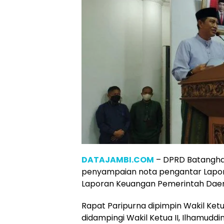
DATAJAMBI.COM
– DPRD Batanghar
penyampaian nota pengantar Lapo
Laporan Keuangan Pemerintah Daer
Rapat Paripurna dipimpin Wakil Ket
didampingi Wakil Ketua II, Ilhamudd