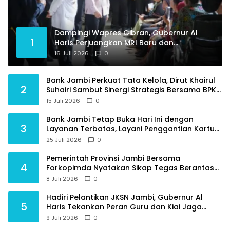
Dampingi Wapres Gibran, Gubernur Al
1
Haris Perjuangkan MRI Baru dan
Tambahan Dokter Spesialis untuk RSUD
16 Juli 2026
0
Raden Mattaher
Bank Jambi Perkuat Tata Kelola, Dirut Khairul
2
Suhairi Sambut Sinergi Strategis Bersama BPKP
Jambi
15 Juli 2026
0
Bank Jambi Tetap Buka Hari Ini dengan
3
Layanan Terbatas, Layani Penggantian Kartu
ATM dan Perubahan PIN
25 Juli 2026
0
Pemerintah Provinsi Jambi Bersama
4
Forkopimda Nyatakan Sikap Tegas Berantas
Geng Motor
8 Juli 2026
0
Hadiri Pelantikan JKSN Jambi, Gubernur Al
5
Haris Tekankan Peran Guru dan Kiai Jaga
Moral Generasi Bangsa
9 Juli 2026
0