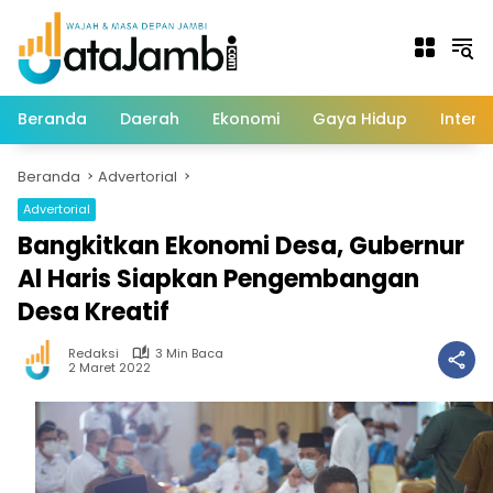
Langsung
ke
konten
Beranda
Daerah
Ekonomi
Gaya Hidup
Intern
Beranda
Advertorial
Advertorial
Bangkitkan Ekonomi Desa, Gubernur
Al Haris Siapkan Pengembangan
Desa Kreatif
Redaksi
3 Min Baca
2 Maret 2022