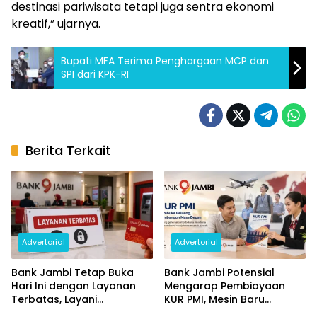
destinasi pariwisata tetapi juga sentra ekonomi
kreatif,” ujarnya.
Bupati MFA Terima Penghargaan MCP dan
SPI dari KPK-RI
Berita Terkait
Advertorial
Advertorial
Bank Jambi Tetap Buka
Bank Jambi Potensial
Hari Ini dengan Layanan
Mengarap Pembiayaan
Terbatas, Layani
KUR PMI, Mesin Baru
Penggantian Kartu ATM
Pertumbuhan Ekonomi