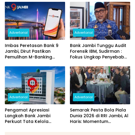
dan Perubahan PIN
Daerah
Advertorial
Advertorial
Imbas Peretasan Bank 9
Bank Jambi Tunggu Audit
Jambi, Dirut Pastikan
Forensik IBM, Sudirman :
Pemulihan M-Banking
Fokus Ungkap Penyebab
Dilakukan Bertahap
dan Pulihkan Kerugian
Rp144 Miliar
Advertorial
Advertorial
Pengamat Apresiasi
Semarak Pesta Bola Piala
Langkah Bank Jambi
Dunia 2026 di RRI Jambi, Al
Perkuat Tata Kelola
Haris: Momentum
Penyaluran KUR
Dongkrak Ekonomi Rakyat