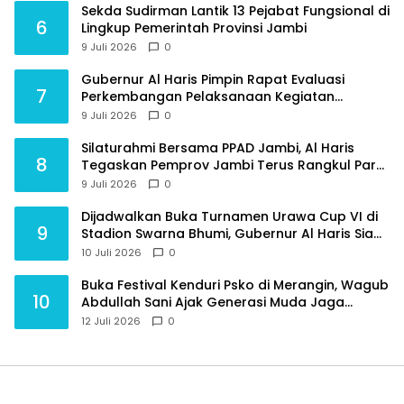
Sekda Sudirman Lantik 13 Pejabat Fungsional di
6
Lingkup Pemerintah Provinsi Jambi
9 Juli 2026
0
Gubernur Al Haris Pimpin Rapat Evaluasi
7
Perkembangan Pelaksanaan Kegiatan
Pembangunan Triwulan II TA 2026
9 Juli 2026
0
Silaturahmi Bersama PPAD Jambi, Al Haris
8
Tegaskan Pemprov Jambi Terus Rangkul Para
Purnawirawan
9 Juli 2026
0
Dijadwalkan Buka Turnamen Urawa Cup VI di
9
Stadion Swarna Bhumi, Gubernur Al Haris Siap
Berlaga Lawan Tim Urawa
10 Juli 2026
0
Buka Festival Kenduri Psko di Merangin, Wagub
10
Abdullah Sani Ajak Generasi Muda Jaga
Budaya dan Jauhi Narkoba
12 Juli 2026
0