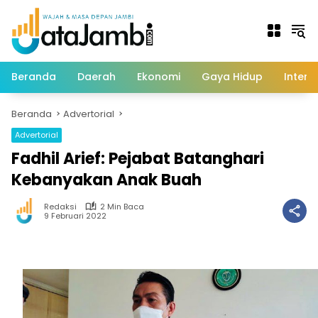
Langsung
ke
konten
Beranda
Daerah
Ekonomi
Gaya Hidup
Intern
Beranda
Advertorial
Advertorial
Fadhil Arief: Pejabat Batanghari
Kebanyakan Anak Buah
Redaksi
2 Min Baca
9 Februari 2022