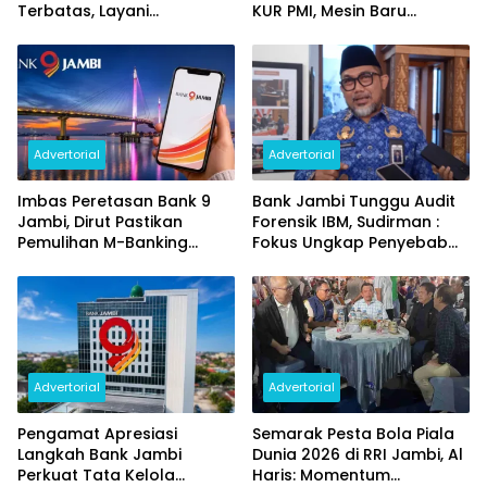
Terbatas, Layani
KUR PMI, Mesin Baru
Penggantian Kartu ATM
Pertumbuhan Ekonomi
dan Perubahan PIN
Daerah
Advertorial
Advertorial
Imbas Peretasan Bank 9
Bank Jambi Tunggu Audit
Jambi, Dirut Pastikan
Forensik IBM, Sudirman :
Pemulihan M-Banking
Fokus Ungkap Penyebab
Dilakukan Bertahap
dan Pulihkan Kerugian
Rp144 Miliar
Advertorial
Advertorial
Pengamat Apresiasi
Semarak Pesta Bola Piala
Langkah Bank Jambi
Dunia 2026 di RRI Jambi, Al
Perkuat Tata Kelola
Haris: Momentum