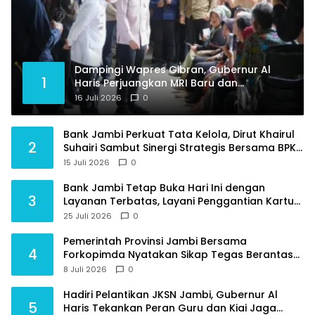
Dampingi Wapres Gibran, Gubernur Al
1
Haris Perjuangkan MRI Baru dan
Tambahan Dokter Spesialis untuk RSUD
16 Juli 2026
0
Raden Mattaher
Bank Jambi Perkuat Tata Kelola, Dirut Khairul
2
Suhairi Sambut Sinergi Strategis Bersama BPKP
Jambi
15 Juli 2026
0
Bank Jambi Tetap Buka Hari Ini dengan
3
Layanan Terbatas, Layani Penggantian Kartu
ATM dan Perubahan PIN
25 Juli 2026
0
Pemerintah Provinsi Jambi Bersama
4
Forkopimda Nyatakan Sikap Tegas Berantas
Geng Motor
8 Juli 2026
0
Hadiri Pelantikan JKSN Jambi, Gubernur Al
5
Haris Tekankan Peran Guru dan Kiai Jaga