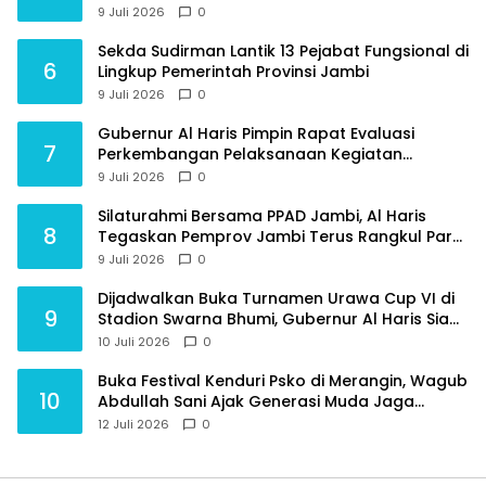
Moral Generasi Bangsa
9 Juli 2026
0
Sekda Sudirman Lantik 13 Pejabat Fungsional di
6
Lingkup Pemerintah Provinsi Jambi
9 Juli 2026
0
Gubernur Al Haris Pimpin Rapat Evaluasi
7
Perkembangan Pelaksanaan Kegiatan
Pembangunan Triwulan II TA 2026
9 Juli 2026
0
Silaturahmi Bersama PPAD Jambi, Al Haris
8
Tegaskan Pemprov Jambi Terus Rangkul Para
Purnawirawan
9 Juli 2026
0
Dijadwalkan Buka Turnamen Urawa Cup VI di
9
Stadion Swarna Bhumi, Gubernur Al Haris Siap
Berlaga Lawan Tim Urawa
10 Juli 2026
0
Buka Festival Kenduri Psko di Merangin, Wagub
10
Abdullah Sani Ajak Generasi Muda Jaga
Budaya dan Jauhi Narkoba
12 Juli 2026
0