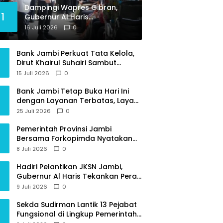
Dampingi Wapres Gibran,
1
Gubernur Al Haris
Perjuangkan MRI Baru dan
16 Juli 2026
0
Tambahan Dokter Spesialis
untuk RSUD Raden Mattaher
Bank Jambi Perkuat Tata Kelola,
Dirut Khairul Suhairi Sambut
Sinergi Strategis Bersama BPKP
15 Juli 2026
0
Jambi
Bank Jambi Tetap Buka Hari Ini
dengan Layanan Terbatas, Layani
Penggantian Kartu ATM dan
25 Juli 2026
0
Perubahan PIN
Pemerintah Provinsi Jambi
Bersama Forkopimda Nyatakan
Sikap Tegas Berantas Geng Motor
8 Juli 2026
0
Hadiri Pelantikan JKSN Jambi,
Gubernur Al Haris Tekankan Peran
Guru dan Kiai Jaga Moral
9 Juli 2026
0
Generasi Bangsa
Sekda Sudirman Lantik 13 Pejabat
Fungsional di Lingkup Pemerintah