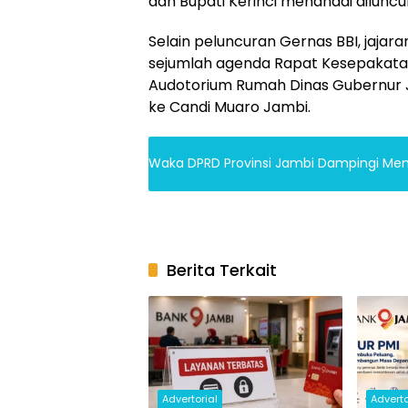
dan Bupati Kerinci menandai dilunc
Selain peluncuran Gernas BBI, jajar
sejumlah agenda Rapat Kesepakat
Audotorium Rumah Dinas Gubernur 
ke Candi Muaro Jambi.
Waka DPRD Provinsi Jambi Dampingi Men
Berita Terkait
Advertorial
Adverto