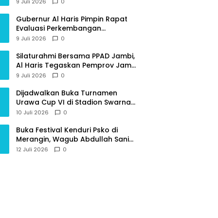
Provinsi Jambi
9 Juli 2026
0
Gubernur Al Haris Pimpin Rapat
Evaluasi Perkembangan
Pelaksanaan Kegiatan
9 Juli 2026
0
Pembangunan Triwulan II TA 2026
Silaturahmi Bersama PPAD Jambi,
Al Haris Tegaskan Pemprov Jambi
Terus Rangkul Para Purnawirawan
9 Juli 2026
0
Dijadwalkan Buka Turnamen
Urawa Cup VI di Stadion Swarna
Bhumi, Gubernur Al Haris Siap
10 Juli 2026
0
Berlaga Lawan Tim Urawa
Buka Festival Kenduri Psko di
Merangin, Wagub Abdullah Sani
Ajak Generasi Muda Jaga Budaya
12 Juli 2026
0
dan Jauhi Narkoba