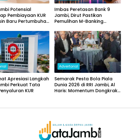
mbi Potensial
Imbas Peretasan Bank 9
ap Pembiayaan KUR
Jambi, Dirut Pastikan
sin Baru Pertumbuhan
Pemulihan M-Banking
i Daerah
Dilakukan Bertahap
rial
Advertorial
at Apresiasi Langkah
Semarak Pesta Bola Piala
ambi Perkuat Tata
Dunia 2026 di RRI Jambi, Al
Penyaluran KUR
Haris: Momentum Dongkrak
Ekonomi Rakyat