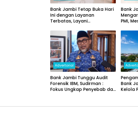
Bank Jambi Tetap Buka Hari
Bank Ja
Ini dengan Layanan
Mengar
Terbatas, Layani
PMI, Me
Penggantian Kartu ATM dan
Ekonom
Perubahan PIN
Advertorial
Adverto
Bank Jambi Tunggu Audit
Pengam
Forensik IBM, Sudirman :
Bank J
Fokus Ungkap Penyebab dan
Kelola 
Pulihkan Kerugian Rp144
Miliar