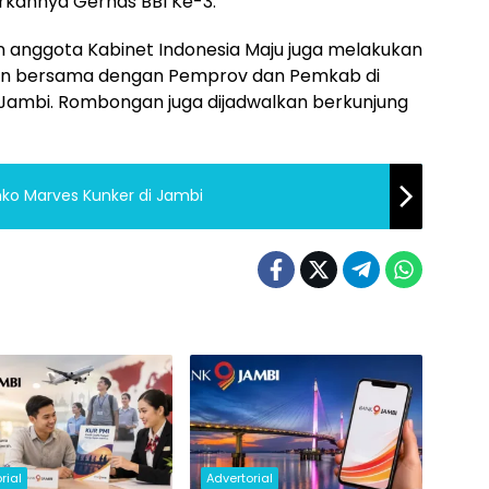
urkannya Gernas BBI Ke-3.
an anggota Kabinet Indonesia Maju juga melakukan
an bersama dengan Pemprov dan Pemkab di
Jambi. Rombongan juga dijadwalkan berkunjung
ko Marves Kunker di Jambi
rial
Advertorial