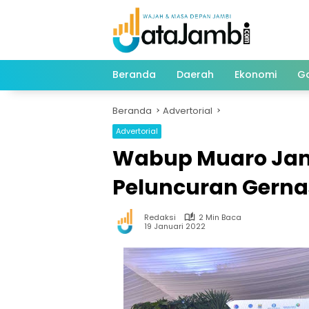
Langsung
ke
konten
Beranda
Daerah
Ekonomi
G
Beranda
Advertorial
Advertorial
Wabup Muaro Jamb
Peluncuran Gernas
Redaksi
2 Min Baca
19 Januari 2022