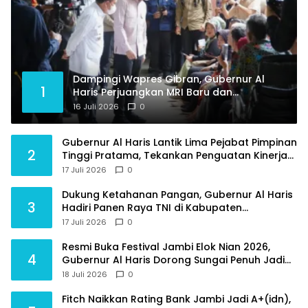
Dampingi Wapres Gibran, Gubernur Al
1
Haris Perjuangkan MRI Baru dan
Tambahan Dokter Spesialis untuk RSUD
16 Juli 2026
0
Raden Mattaher
Gubernur Al Haris Lantik Lima Pejabat Pimpinan
2
Tinggi Pratama, Tekankan Penguatan Kinerja
dan Integritas
17 Juli 2026
0
Dukung Ketahanan Pangan, Gubernur Al Haris
3
Hadiri Panen Raya TNI di Kabupaten
Tanjungjabung Timur
17 Juli 2026
0
Resmi Buka Festival Jambi Elok Nian 2026,
4
Gubernur Al Haris Dorong Sungai Penuh Jadi
Destinasi Wisata Budaya Unggulan
18 Juli 2026
0
Fitch Naikkan Rating Bank Jambi Jadi A+(idn),