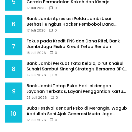
5
Cermin Permodalan Kokoh dan Kinerja
Keuangan Sehat
17 Juli 2026
0
Bank Jambi Apresiasi Polda Jambi Usai
6
Berhasil Ringkus Hacker Pembobol Dana
Nasabah
17 Juli 2026
0
Fokus pada Kredit PNS dan Dana Ritel, Bank
7
Jambi Jaga Risiko Kredit Tetap Rendah
18 Juli 2026
0
Bank Jambi Perkuat Tata Kelola, Dirut Khairul
8
Suhairi Sambut Sinergi Strategis Bersama BPKP
Jambi
15 Juli 2026
0
Bank Jambi Tetap Buka Hari Ini dengan
9
Layanan Terbatas, Layani Penggantian Kartu
ATM dan Perubahan PIN
25 Juli 2026
0
Buka Festival Kenduri Psko di Merangin, Wagub
10
Abdullah Sani Ajak Generasi Muda Jaga
Budaya dan Jauhi Narkoba
12 Juli 2026
0