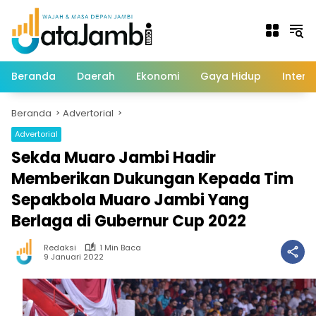
Langsung
ke
konten
Beranda
Daerah
Ekonomi
Gaya Hidup
Intern
Beranda
Advertorial
Advertorial
Sekda Muaro Jambi Hadir
Memberikan Dukungan Kepada Tim
Sepakbola Muaro Jambi Yang
Berlaga di Gubernur Cup 2022
Redaksi
1 Min Baca
9 Januari 2022