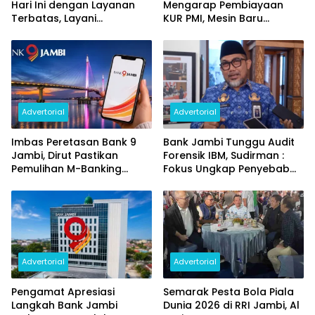
Hari Ini dengan Layanan
Mengarap Pembiayaan
Terbatas, Layani
KUR PMI, Mesin Baru
Penggantian Kartu ATM
Pertumbuhan Ekonomi
dan Perubahan PIN
Daerah
Advertorial
Advertorial
Imbas Peretasan Bank 9
Bank Jambi Tunggu Audit
Jambi, Dirut Pastikan
Forensik IBM, Sudirman :
Pemulihan M-Banking
Fokus Ungkap Penyebab
Dilakukan Bertahap
dan Pulihkan Kerugian
Rp144 Miliar
Advertorial
Advertorial
Pengamat Apresiasi
Semarak Pesta Bola Piala
Langkah Bank Jambi
Dunia 2026 di RRI Jambi, Al