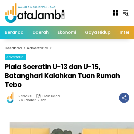
Langsung
ke
konten
Beranda
Daerah
Ekonomi
Gaya Hidup
Intern
Beranda
Advertorial
Advertorial
Piala Soeratin U-13 dan U-15,
Batanghari Kalahkan Tuan Rumah
Tebo
Redaksi
1 Min Baca
24 Januari 2022