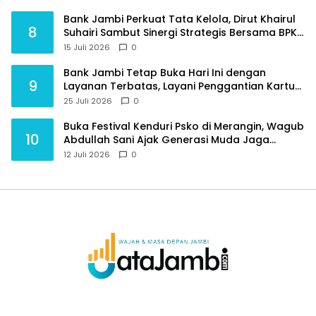
Bank Jambi Perkuat Tata Kelola, Dirut Khairul
8
Suhairi Sambut Sinergi Strategis Bersama BPKP
Jambi
15 Juli 2026
0
Bank Jambi Tetap Buka Hari Ini dengan
9
Layanan Terbatas, Layani Penggantian Kartu
ATM dan Perubahan PIN
25 Juli 2026
0
Buka Festival Kenduri Psko di Merangin, Wagub
10
Abdullah Sani Ajak Generasi Muda Jaga
Budaya dan Jauhi Narkoba
12 Juli 2026
0