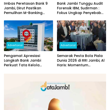
Imbas Peretasan Bank 9
Bank Jambi Tunggu Audit
Jambi, Dirut Pastikan
Forensik IBM, Sudirman :
Pemulihan M-Banking
Fokus Ungkap Penyebab
Dilakukan Bertahap
dan Pulihkan Kerugian
Rp144 Miliar
Advertorial
Advertorial
Pengamat Apresiasi
Semarak Pesta Bola Piala
Langkah Bank Jambi
Dunia 2026 di RRI Jambi, Al
Perkuat Tata Kelola
Haris: Momentum
Penyaluran KUR
Dongkrak Ekonomi Rakyat