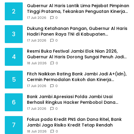
Gubernur Al Haris Lantik Lima Pejabat Pimpinan
2
Tinggi Pratama, Tekankan Penguatan Kinerja
dan Integritas
17 Juli 2026
0
Dukung Ketahanan Pangan, Gubernur Al Haris
3
Hadiri Panen Raya TNI di Kabupaten
Tanjungjabung Timur
17 Juli 2026
0
Resmi Buka Festival Jambi Elok Nian 2026,
4
Gubernur Al Haris Dorong Sungai Penuh Jadi
Destinasi Wisata Budaya Unggulan
18 Juli 2026
0
Fitch Naikkan Rating Bank Jambi Jadi A+(idn),
5
Cermin Permodalan Kokoh dan Kinerja
Keuangan Sehat
17 Juli 2026
0
Bank Jambi Apresiasi Polda Jambi Usai
6
Berhasil Ringkus Hacker Pembobol Dana
Nasabah
17 Juli 2026
0
Fokus pada Kredit PNS dan Dana Ritel, Bank
7
Jambi Jaga Risiko Kredit Tetap Rendah
18 Juli 2026
0