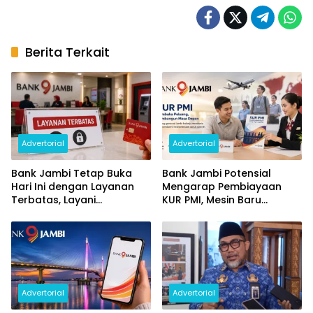
Berita Terkait
Advertorial
Advertorial
Bank Jambi Tetap Buka
Bank Jambi Potensial
Hari Ini dengan Layanan
Mengarap Pembiayaan
Terbatas, Layani
KUR PMI, Mesin Baru
Penggantian Kartu ATM
Pertumbuhan Ekonomi
dan Perubahan PIN
Daerah
Advertorial
Advertorial