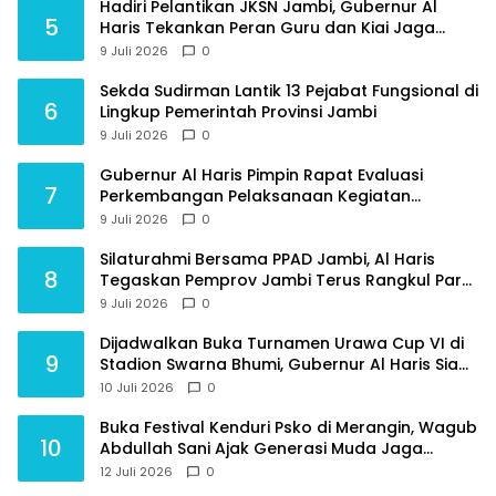
Hadiri Pelantikan JKSN Jambi, Gubernur Al
5
Haris Tekankan Peran Guru dan Kiai Jaga
Moral Generasi Bangsa
9 Juli 2026
0
Sekda Sudirman Lantik 13 Pejabat Fungsional di
6
Lingkup Pemerintah Provinsi Jambi
9 Juli 2026
0
Gubernur Al Haris Pimpin Rapat Evaluasi
7
Perkembangan Pelaksanaan Kegiatan
Pembangunan Triwulan II TA 2026
9 Juli 2026
0
Silaturahmi Bersama PPAD Jambi, Al Haris
8
Tegaskan Pemprov Jambi Terus Rangkul Para
Purnawirawan
9 Juli 2026
0
Dijadwalkan Buka Turnamen Urawa Cup VI di
9
Stadion Swarna Bhumi, Gubernur Al Haris Siap
Berlaga Lawan Tim Urawa
10 Juli 2026
0
Buka Festival Kenduri Psko di Merangin, Wagub
10
Abdullah Sani Ajak Generasi Muda Jaga
Budaya dan Jauhi Narkoba
12 Juli 2026
0