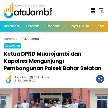
Langsung
ke
konten
Beranda
Daerah
Ekonomi
Gaya Hidup
Intern
Beranda
Advertorial
Advertorial
Ketua DPRD Muarojambi dan
Kapolres Mengunjungi
Pembangunan Polsek Bahar Selatan
Redaksi
2 Min Baca
5 Januari 2022