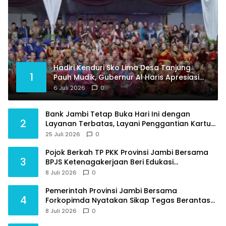
Hadiri Kenduri Sko Lima Desa Tanjung
1
Pauh Mudik, Gubernur Al Haris Apresiasi
Tradisi jadi Pemersatu dan Dorong
6 Juli 2026
0
Perbaikan Sarana Desa
Bank Jambi Tetap Buka Hari Ini dengan
2
Layanan Terbatas, Layani Penggantian Kartu
ATM dan Perubahan PIN
25 Juli 2026
0
Pojok Berkah TP PKK Provinsi Jambi Bersama
3
BPJS Ketenagakerjaan Beri Edukasi
Perlindungan Sosial bagi Masyarakat
8 Juli 2026
0
Pemerintah Provinsi Jambi Bersama
4
Forkopimda Nyatakan Sikap Tegas Berantas
Geng Motor
8 Juli 2026
0