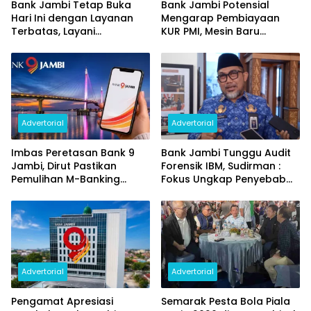
Bank Jambi Tetap Buka
Bank Jambi Potensial
Hari Ini dengan Layanan
Mengarap Pembiayaan
Terbatas, Layani
KUR PMI, Mesin Baru
Penggantian Kartu ATM
Pertumbuhan Ekonomi
dan Perubahan PIN
Daerah
Advertorial
Advertorial
Imbas Peretasan Bank 9
Bank Jambi Tunggu Audit
Jambi, Dirut Pastikan
Forensik IBM, Sudirman :
Pemulihan M-Banking
Fokus Ungkap Penyebab
Dilakukan Bertahap
dan Pulihkan Kerugian
Rp144 Miliar
Advertorial
Advertorial
Pengamat Apresiasi
Semarak Pesta Bola Piala