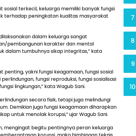
sosial terkecil, keluarga memiliki banyak fungsi
k terhadap peningkatan kualitas masyarakat
7
ilaksanakan dalam keluarga sangat
8
an/pembangunan karakter dan mental
k dalam tumbuhnya sikap integritas,” kata
9
t penting, yakni fungsi keagamaan, fungsi sosial
 perlindungan, fungsi reproduksi, fungsi sosialisasi
10
fungsi lingkungan,” kata Wagub Sani.
lindungan secara fisik, tetapi juga melindungi
um. Demikian juga fungsi keagamaan diharapkan
ap untuk menolak korupsi,” ujar Wagub Sani.
n, mengingat begitu pentingnya peran keluarga
 pemberantasan korupsi, maka bimbingan teknis