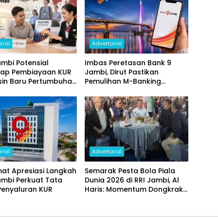
rial
Advertorial
mbi Potensial
Imbas Peretasan Bank 9
ap Pembiayaan KUR
Jambi, Dirut Pastikan
sin Baru Pertumbuhan
Pemulihan M-Banking
i Daerah
Dilakukan Bertahap
rial
Advertorial
at Apresiasi Langkah
Semarak Pesta Bola Piala
ambi Perkuat Tata
Dunia 2026 di RRI Jambi, Al
Penyaluran KUR
Haris: Momentum Dongkrak
Ekonomi Rakyat