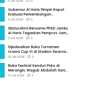
Provinsi Jambi
9 Juli 2026
0
Gubernur Al Haris Pimpin Rapat
Evaluasi Perkembangan
Pelaksanaan Kegiatan
9 Juli 2026
0
Pembangunan Triwulan II TA 2026
Silaturahmi Bersama PPAD Jambi,
Al Haris Tegaskan Pemprov Jambi
Terus Rangkul Para Purnawirawan
9 Juli 2026
0
Dijadwalkan Buka Turnamen
Urawa Cup VI di Stadion Swarna
Bhumi, Gubernur Al Haris Siap
10 Juli 2026
0
Berlaga Lawan Tim Urawa
Buka Festival Kenduri Psko di
Merangin, Wagub Abdullah Sani
Ajak Generasi Muda Jaga Budaya
12 Juli 2026
0
dan Jauhi Narkoba