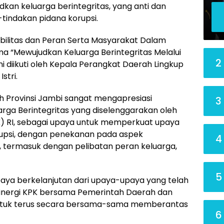
kan keluarga berintegritas, yang anti dan
tindakan pidana korupsi.
bilitas dan Peran Serta Masyarakat Dalam
 “Mewujudkan Keluarga Berintegritas Melalui
2
ini diikuti oleh Kepala Perangkat Daerah Lingkup
stri.
 Provinsi Jambi sangat mengapresiasi
3
rga Berintegritas yang diselenggarakan oleh
) RI, sebagai upaya untuk memperkuat upaya
upsi, dengan penekanan pada aspek
4
, termasuk dengan pelibatan peran keluarga,
5
upaya berkelanjutan dari upaya-upaya yang telah
inergi KPK bersama Pemerintah Daerah dan
, untuk terus secara bersama-sama memberantas
6