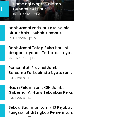
Dampingi Wapres Gibran,
1
Gubernur Al Haris
Perjuangkan MRI Baru dan
16 Juli 2026
0
Tambahan Dokter Spesialis
untuk RSUD Raden Mattaher
Bank Jambi Perkuat Tata Kelola,
Dirut Khairul Suhairi Sambut
Sinergi Strategis Bersama BPKP
15 Juli 2026
0
Jambi
Bank Jambi Tetap Buka Hari Ini
dengan Layanan Terbatas, Layani
Penggantian Kartu ATM dan
25 Juli 2026
0
Perubahan PIN
Pemerintah Provinsi Jambi
Bersama Forkopimda Nyatakan
Sikap Tegas Berantas Geng Motor
8 Juli 2026
0
Hadiri Pelantikan JKSN Jambi,
Gubernur Al Haris Tekankan Peran
Guru dan Kiai Jaga Moral
9 Juli 2026
0
Generasi Bangsa
Sekda Sudirman Lantik 13 Pejabat
Fungsional di Lingkup Pemerintah