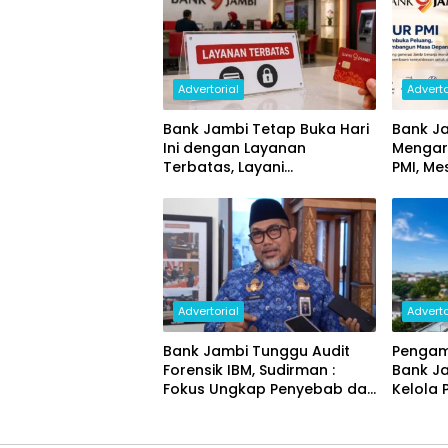
Advertorial
Adverto
Bank Jambi Tetap Buka Hari
Bank Ja
Ini dengan Layanan
Mengar
Terbatas, Layani
PMI, Me
Penggantian Kartu ATM dan
Ekonom
Perubahan PIN
Advertorial
Adverto
Bank Jambi Tunggu Audit
Pengam
Forensik IBM, Sudirman :
Bank J
Fokus Ungkap Penyebab dan
Kelola 
Pulihkan Kerugian Rp144
Miliar