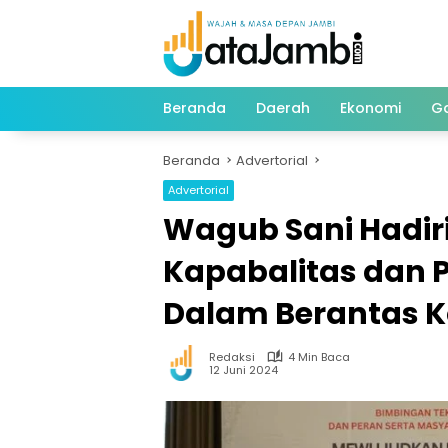
Langsung
ke
konten
Beranda
Daerah
Ekonomi
G
Beranda
Advertorial
Advertorial
Wagub Sani Hadir
Kapabalitas dan 
Dalam Berantas K
Redaksi
4 Min Baca
12 Juni 2024